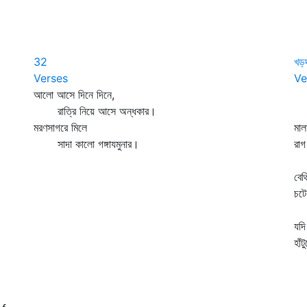
32
খড়দ
Verses
Ve
আলো আসে দিনে দিনে,
খড়
রাত্রি নিয়ে আসে অন্ধকার।
যত
মরণসাগরে মিলে
মাল
সাদা কালো গঙ্গাযমুনার।
রাগ
তব
বেঞ
চটে
পষ্
যদি
হাঁ
কী