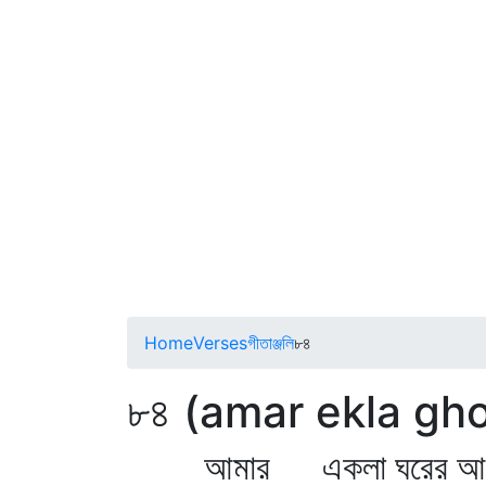
Home
Verses
গীতাঞ্জলি
৮৪
৮৪ (amar ekla gh
আমার একলা ঘরের আড়া