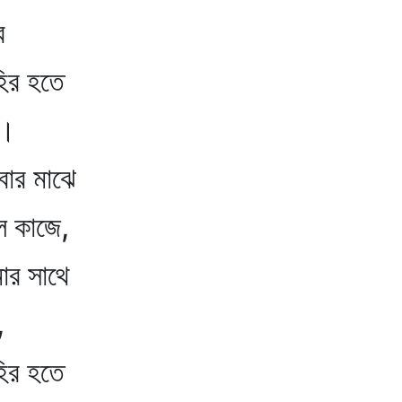
ে
 হতে
।
 মাঝে
াজে,
সাথে
,
 হতে