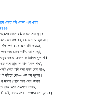
য়ে যেতে যদি সোজা এস খুল্‌না
rses
দয়ে যেতে যদি সোজা এস খুল্‌না
 কেন রাগ কর, কে বলে তা ভুল না।
া গাঁথা পণ ক'রে আন যদি আমড়া,
 করে বেত মেরে ফাটাও-না চামড়া,
ুও বলতে হবে-- ও জিনিস ফুল না।
্চিতে বসে তুমি বল যদি 'দোল দাও',
-মটে শেষে যদি কড়া কড়া বোল দাও,
ট বুঝিয়ে দেব-- ওটা নয় ঝুল্‌না।
 বা মাথার গোলে ঘরে এসে বসবার
টুতে বুরুষ করো একমনে দশবার,
 করি, বলতে হবে-- ওখানে তো চুল না।