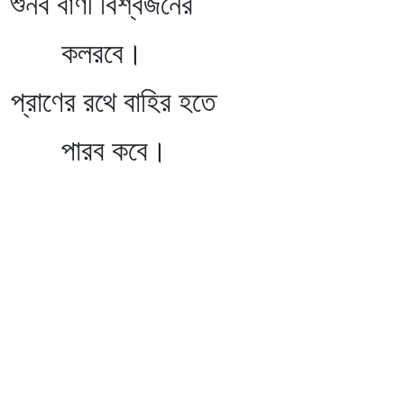
িশ্বজনের
বে।
 বাহির হতে
কবে।