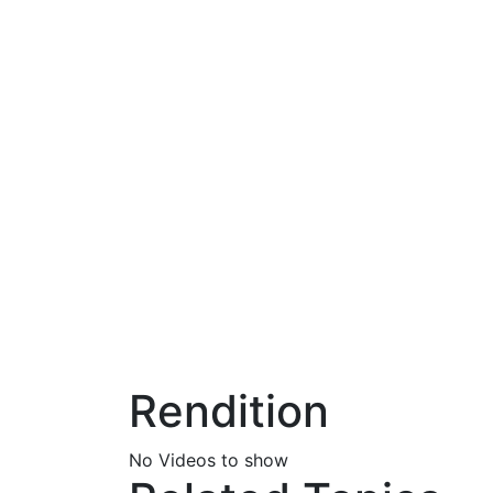
শুনব বাণী ব
কলর
প্রাণের রথে
পারব 
Rendition
No Videos to show