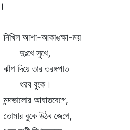
।
কাঙক্ষা-ময়
ুখে,
র তরঙ্গপাত
ুকে।
আঘাতবেগে,
উঠব জেগে,