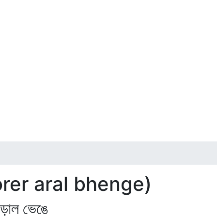
orer aral bhenge)
ল ভেঙে