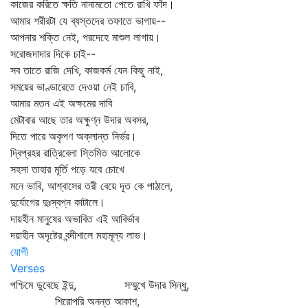
কাজের করিতে ক্ষতি নানামতো পেতে রাখি ফাঁদ।
আমার শরীরটা যে ব্যস্তদের তফাতে ভাগায়--
আপনার শক্তি নেই, পরদেহে মাশুল লাগায়।
সরোজদাদার দিকে চাই--
সব তাতে রাজি দেখি, কাজকর্ম যেন কিছু নাই,
সময়ের ভাণ্ডারেতে দেওয়া নেই চাবি,
আমার মতন এই অক্ষমের দাবি
মেটাবার আছে তার অক্ষুণ্ন উদার অবসর,
দিতে পারে অকৃপণ অক্লান্ত নির্ভর।
দ্বিপ্রহর রাত্রিবেলা স্তিমিত আলোকে
সহসা তাহার মূর্তি পড়ে যবে চোখে
মনে ভাবি, আশ্বাসের তরী বেয়ে দূত কে পাঠালে,
দুর্যোগের দুঃস্বপ্ন কাটালে।
দায়হীন মানুষের অভাবিত এই আবির্ভাব
দয়াহীন অদৃষ্টের বন্দীশালে মহামূল্য লাভ।
যোগী
Verses
পশ্চিমে ডুবেছে ইন্দু, সম্মুখে উদার সিন্ধু,
শিরোপরি অনন্ত আকাশ,