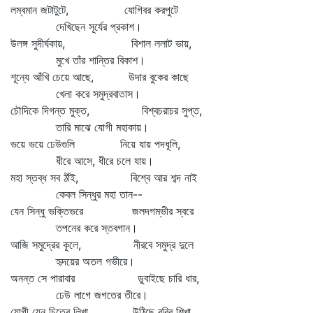
লম্বমান জটাটুটে, যোগিবর করপুটে
দেখিছেন সূর্যের প্রকাশ।
উলঙ্গ সুদীর্ঘকায়, বিশাল ললাট ভায়,
মুখে তাঁর শান্তির বিকাশ।
শূন্যে আঁখি চেয়ে আছে, উদার বুকের কাছে
খেলা করে সমুদ্রবাতাস।
চৌদিকে দিগন্ত মুক্ত, বিশ্বচরাচর সুপ্ত,
তারি মাঝে যোগী মহাকায়।
ভয়ে ভয়ে ঢেউগুলি নিয়ে যায় পদধূলি,
ধীরে আসে, ধীরে চলে যায়।
মহা স্তব্ধ সব ঠাঁই, বিশ্বে আর শব্দ নাই
কেবল সিন্ধুর মহা তান--
যেন সিন্ধু ভক্তিভরে জলদগম্ভীর স্বরে
তপনের করে স্তবগান।
আজি সমুদ্রের কূলে, নীরবে সমুদ্র দুলে
হৃদয়ের অতল গভীরে।
অনন্ত সে পারাবার ডুবাইছে চারি ধার,
ঢেউ লাগে জগতের তীরে।
যোগী যেন চিত্রে লিখা, উঠিছে রবির শিখা