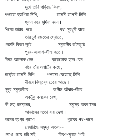
মুখে তারি পড়িছে কিরণ,
পশ্চাতে ব্যাপিয়া দিশি, তামসী তাপসী নিশি
ধ্যান করে মুদিয়া নয়ন।
শিবের জটার 'পরে যথা সুরধুনী ঝরে
তারাচূর্ণ রজতের স্রোতে,
তেমনি কিরণ লুটে সন্ন্যাসীর জটাজুটে
পূরব-আকাশ-সীমা হতে।
বিমল আলোক হেন ব্রহ্মলোক হতে যেন
ঝরে তাঁর ললাটের কাছে,
মর্ত্যের তামসী নিশি পশ্চাতে যেতেছে মিশি
নীরবে নিস্তব্ধ চেয়ে আছে।
সুদূর সমুদ্রনীরে অসীম আঁধার-তীরে
একটুকু কনকের রেখা,
কী মহা রহস্যময়, সমুদ্রে অরুণোদয়
আভাসের মতো যায় দেখা।
চরাচর ব্যগ্র প্রাণে পুরবের পথ-পানে
নেহারিছে সমুদ্র অতল--
দেখো চেয়ে মরি মরি, কিরণ-মৃণাল 'পরি