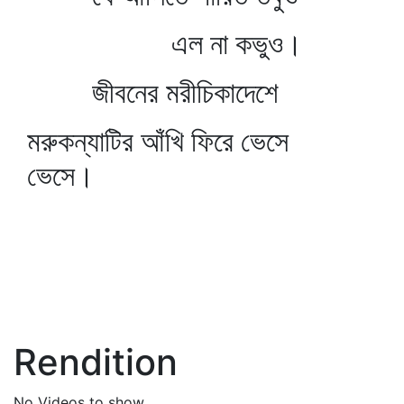
এল না কভুও।
জীবনের মরীচিকাদেশে
মরুকন্যাটির আঁখি ফিরে ভেসে
ভেসে।
Rendition
No Videos to show