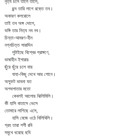
নৃত্য চলে তালে তালে,
ছন্দ তারি লাগে রক্তে তব।
অকারণ কলরোলে
তাই তব অঙ্গ দোলে,
ভঙ্গি তার নিত্য নব নব।
চিন্তা-আবরণ-হীন
নগ্নচিত্ত সারাদিন
লুটাইছে বিশ্বের প্রাঙ্গণে,
ভাষাহীন ইশারায়
ছুঁয়ে ছুঁয়ে চলে যায়
যাহা-কিছু দেখে আর শোনে।
অস্ফুট ভাবনা যত
অশথপাতার মতো
কেবলই আলোয় ঝিলিমিলি।
কী হাসি বাতাসে ভেসে
তোমারে লাগিছে এসে,
হাসি বেজে ওঠে খিলিখিলি।
গ্রহ তারা শশী রবি
সমুখে ধরেছে ছবি