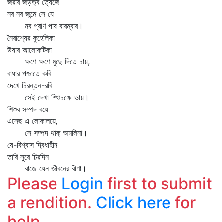
জরার জড়ত্ব ত্যেজে
নব নব জন্মে সে যে
নব প্রাণ পায় বারম্বার।
নৈরাশ্যের কুহেলিকা
উষার আলোকটিকা
ক্ষণে ক্ষণে মুছে দিতে চায়,
বাধার পশ্চাতে কবি
দেখে চিরন্তন-রবি
সেই দেখা শিশুচক্ষে ভায়।
শিশুর সম্পদ বয়ে
এসেছ এ লোকালয়ে,
সে সম্পদ থাক্‌ অমলিনা।
যে-বিশ্বাস দ্বিধাহীন
তারি সুরে চিরদিন
বাজে যেন জীবনের বীণা।
Please
Login
first to submit
a rendition.
Click here
for
help.