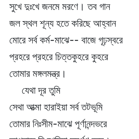
সুখে দুঃখে জনমে মরণে। তব গান
জল স্থল শূন্য হতে করিছে আহ্বান
মোরে সর্ব কর্ম-মাঝে-- বাজে গূঢ়স্বরে
প্রহরে প্রহরে চিত্তকুহরে কুহরে
তোমার মঙ্গলমন্ত্র।
যেথা দূর তুমি
সেথা আত্মা হারাইয়া সর্ব তটভূমি
তোমার নিঃসীম-মাঝে পূর্ণানন্দভরে