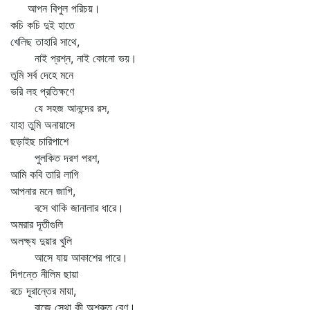
আপন বিপুল পরিচয়।
কচি কচি দুই হাতে
খেলিছ তাহারি সাথে,
নাই প্রশ্ন, নাই কোনো ভয়।
তুমি সর্ব দেহে মনে
ভরি লহ প্রতিক্ষণে
যে সহজ আনন্দের রস,
যাহা তুমি অনায়াসে
ছড়াইছ চারিপাশে
পুলকিত দরশ পরশ,
আমি কবি তারি লাগি
আপনার মনে জাগি,
বসে থাকি জানালার ধারে।
অমরার দূতীগুলি
অলক্ষ্য দুয়ার খুলি
আসে যায় আকাশের পারে।
দিগন্তে নীলিম ছায়া
রচে দূরান্তের মায়া,
বাজে সেথা কী অশ্রুত বেণু।