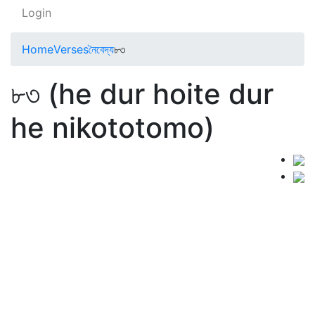
Login
Home
Verses
নৈবেদ্য
৮৩
৮৩ (he dur hoite dur
he nikototomo)