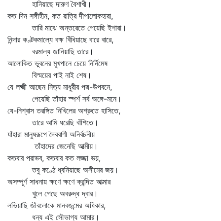
হানিয়াছে দারুণ বৈশাখী।
কত দিন সঙ্গীহীন, কত রাত্রি দীপালোকহারা,
তারি মাঝে অন্তরেতে পেয়েছি ইশারা।
নিন্দার কণ্টকমাল্যে বক্ষ বিঁধিয়াছে বারে বারে,
বরমাল্য জানিয়াছি তারে।
আলোকিত ভুবনের মুখপানে চেয়ে নির্নিমেষ
বিস্ময়ের পাই নাই শেষ।
যে লক্ষ্মী আছেন নিত্য মাধুরীর পদ্ম-উপবনে,
পেয়েছি তাঁহার স্পর্শ সর্ব অঙ্গে-মনে।
যে-নিশ্বাস তরঙ্গিত নিখিলের অশ্রুতে হাসিতে,
তারে আমি ধরেছি বাঁশিতে।
যাঁহারা মানুষরূপে দৈববাণী অনির্বচনীয়
তাঁহাদের জেনেছি আত্মীয়।
কতবার পরাভব, কতবার কত লজ্জা ভয়,
তবু কণ্ঠে ধ্বনিয়াছে অসীমের জয়।
অসম্পূর্ণ সাধনায় ক্ষণে ক্ষণে ক্রন্দিত আত্মার
খুলে গেছে অবরুদ্ধ দ্বার।
লভিয়াছি জীবলোকে মানবজন্মের অধিকার,
ধন্য এই সৌভাগ্য আমার।