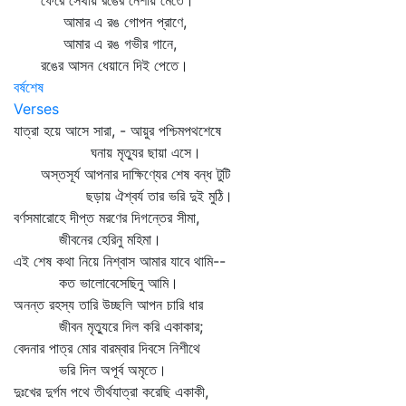
ফেরে সেথায় রঙের নেশায় মেতে।
আমার এ রঙ গোপন প্রাণে,
আমার এ রঙ গভীর গানে,
রঙের আসন ধেয়ানে দিই পেতে।
বর্ষশেষ
Verses
যাত্রা হয়ে আসে সারা, - আয়ুর পশ্চিমপথশেষে
ঘনায় মৃত্যুর ছায়া এসে।
অস্তসূর্য আপনার দাক্ষিণ্যের শেষ বন্ধ টুটি
ছড়ায় ঐশ্বর্য তার ভরি দুই মুঠি।
বর্ণসমারোহে দীপ্ত মরণের দিগন্তের সীমা,
জীবনের হেরিনু মহিমা।
এই শেষ কথা নিয়ে নিশ্বাস আমার যাবে থামি--
কত ভালোবেসেছিনু আমি।
অনন্ত রহস্য তারি উচ্ছলি আপন চারি ধার
জীবন মৃত্যুরে দিল করি একাকার;
বেদনার পাত্র মোর বারম্বার দিবসে নিশীথে
ভরি দিল অপূর্ব অমৃতে।
দুঃখের দুর্গম পথে তীর্থযাত্রা করেছি একাকী,