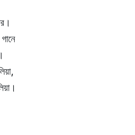
ার।
 গানে
ে।
লিয়া,
লিয়া।