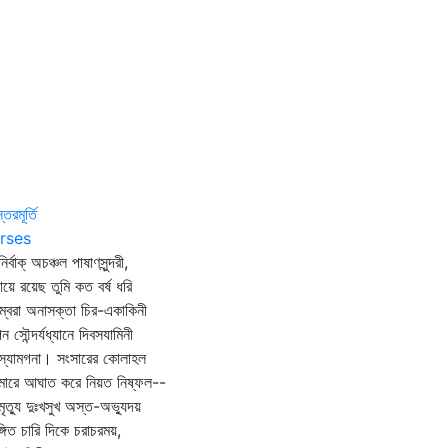
্তরমূর্তি
rses
ির্বাক্‌ অচঞ্চল পাষাণসুন্দরী,
ড়ায়ে রয়েছ তুমি কত বর্ষ ধরি
্বরা অনাসক্তা চির-একাকিনী
 সৌন্দর্যধ্যানে দিবসযামিনী
স্যামগনা। সংসারের কোলাহল
মারে আঘাত করে নিয়ত নিষ্ফল--
মমৃত্যু দুঃখসুখ অস্ত-অভ্যুদয়
্গিত চারি দিকে চরাচরময়,