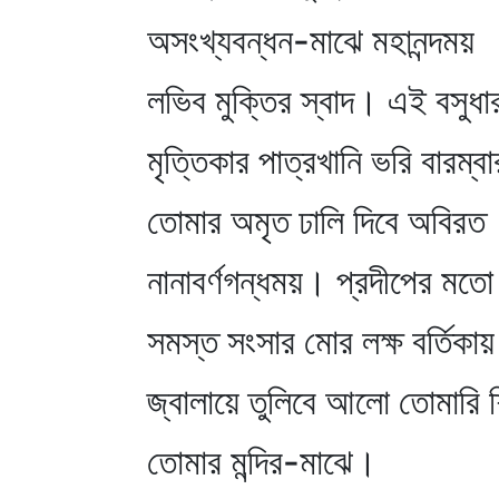
অসংখ্যবন্ধন-মাঝে মহানন্দময়
লভিব মুক্তির স্বাদ। এই বসুধা
মৃত্তিকার পাত্রখানি ভরি বারম্বা
তোমার অমৃত ঢালি দিবে অবিরত
নানাবর্ণগন্ধময়। প্রদীপের মতো
সমস্ত সংসার মোর লক্ষ বর্তিকায়
জ্বালায়ে তুলিবে আলো তোমারি 
তোমার মন্দির-মাঝে।