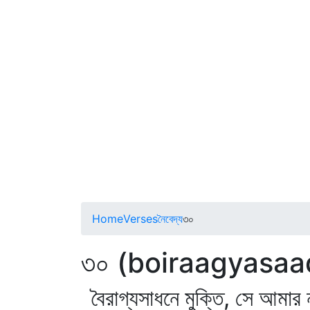
Home
Verses
নৈবেদ্য
৩০
৩০ (boiraagyasaa
বৈরাগ্যসাধনে মুক্তি, সে আমার