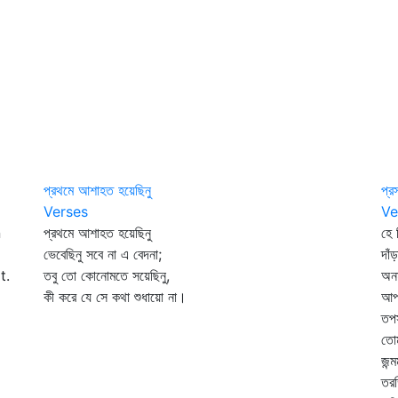
প্রথমে আশাহত হয়েছিনু
প্রস
Verses
Ve
n
প্রথমে আশাহত হয়েছিনু
হে ন
ভেবেছিনু সবে না এ বেদনা;
দাঁ
t.
তবু তো কোনোমতে সয়েছিনু,
অনম
কী করে যে সে কথা শুধায়ো না।
আপন
তপ
তো
জন্
তরঙ