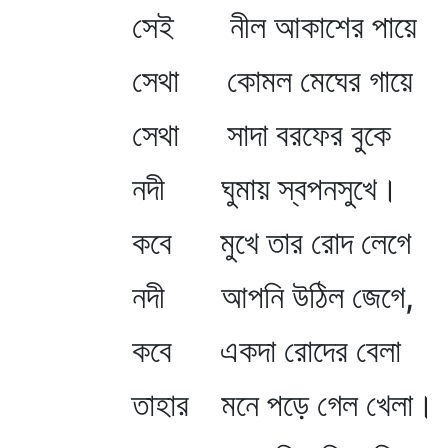
সেই নীল আকাশের পায়ে
সেথা কোমল মেঘের গায়ে
সেথা সাদা বরফের বুকে
নদী ঘুমায় স্বপনসুখে।
কবে মুখে তার রোদ লেগে
নদী আপনি উঠিল জেগে,
কবে একদা রোদের বেলা
তাহার মনে পড়ে গেল খেলা।