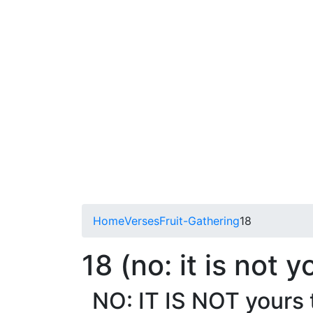
Home
Verses
Fruit-Gathering
18
18 (no: it is not y
NO: IT IS NOT yours 