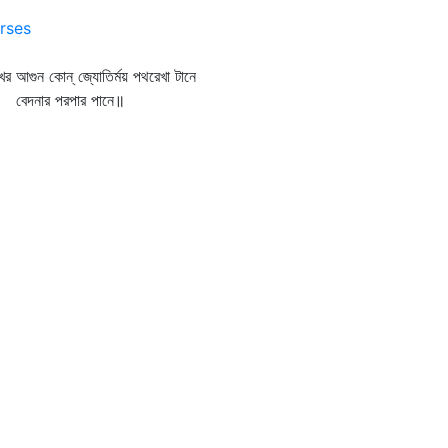
rses
খের আগুন কোন্‌ জ্যোতির্ময় পথরেখা টানে
দনার পরপার পানে॥