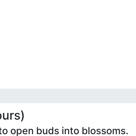
ours)
to open buds into blossoms.