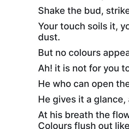
Shake the bud, strike
Your touch soils it, 
dust.
But no colours appea
Ah! it is not for you
He who can open the 
He gives it a glance, 
At his breath the flo
Colours flush out li