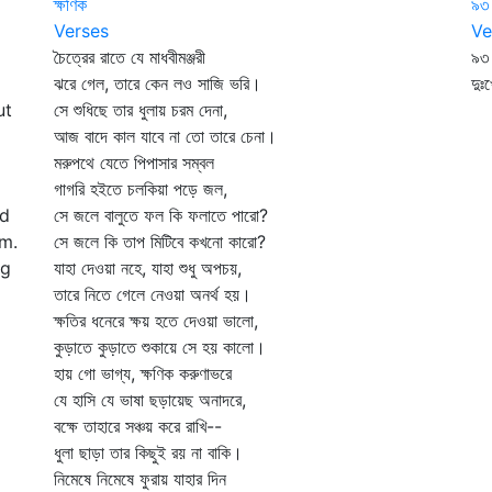
ক্ষণিক
৯৩
Verses
Ve
চৈত্রের রাতে যে মাধবীমঞ্জরী
৯৩
ঝরে গেল, তারে কেন লও সাজি ভরি।
দুঃ
ut
সে শুধিছে তার ধুলায় চরম দেনা,
বে
আজ বাদে কাল যাবে না তো তারে চেনা।
মরুপথে যেতে পিপাসার সম্বল
গাগরি হইতে চলকিয়া পড়ে জল,
ed
সে জলে বালুতে ফল কি ফলাতে পারো?
om.
সে জলে কি তাপ মিটিবে কখনো কারো?
ng
যাহা দেওয়া নহে, যাহা শুধু অপচয়,
তারে নিতে গেলে নেওয়া অনর্থ হয়।
ক্ষতির ধনেরে ক্ষয় হতে দেওয়া ভালো,
কুড়াতে কুড়াতে শুকায়ে সে হয় কালো।
হায় গো ভাগ্য, ক্ষণিক করুণাভরে
যে হাসি যে ভাষা ছড়ায়েছ অনাদরে,
বক্ষে তাহারে সঞ্চয় করে রাখি--
ধুলা ছাড়া তার কিছুই রয় না বাকি।
নিমেষে নিমেষে ফুরায় যাহার দিন