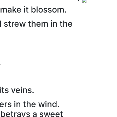
o make it blossom.
nd strew them in the
.
its veins.
ers in the wind.
 betrays a sweet