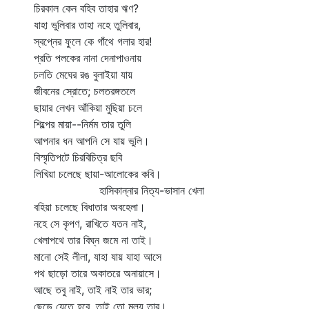
চিরকাল কেন বহিব তাহার ঋণ?
যাহা ভুলিবার তাহা নহে তুলিবার,
স্বপ্নের ফুলে কে গাঁথে গলার হার!
প্রতি পলকের নানা দেনাপাওনায়
চলতি মেঘের রঙ বুলাইয়া যায়
জীবনের স্রোতে; চলতরঙ্গতলে
ছায়ার লেখন আঁকিয়া মুছিয়া চলে
শিল্পের মায়া--নির্মম তার তুলি
আপনার ধন আপনি সে যায় ভুলি।
বিস্মৃতিপটে চিরবিচিত্র ছবি
লিখিয়া চলেছে ছায়া-আলোকের কবি।
হাসিকান্নার নিত্য-ভাসান খেলা
বহিয়া চলেছে বিধাতার অবহেলা।
নহে সে কৃপণ, রাখিতে যতন নাই,
খেলাপথে তার বিঘ্ন জমে না তাই।
মানো সেই লীলা, যাহা যায় যাহা আসে
পথ ছাড়ো তারে অকাতরে অনায়াসে।
আছে তবু নাই, তাই নাই তার ভার;
ছেড়ে যেতে হবে, তাই তো মূল্য তার।