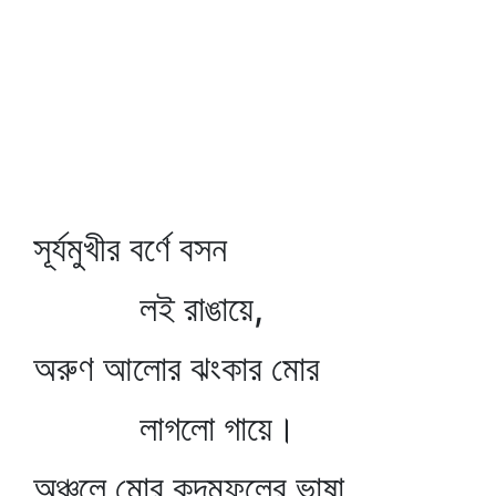
সূর্যমুখীর বর্ণে বসন
লই রাঙায়ে,
অরুণ আলোর ঝংকার মোর
লাগলো গায়ে।
অঞ্চলে মোর কদমফুলের ভাষা