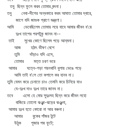
তবু ছিন্ন ফুলে করব তোমার বন্দনা।
তবু নেবা-দীপের অন্ধকারে করব আঘাত তোমার দ্বারে,
জাগে যদি জাগুক প্রাণে যন্ত্রণা।
আমি ভেবেছিলেম তোমায় লয়ে যাবে আমার জীবন ব'য়ে
দুঃখ তাপের পরশটুকু জানব না--
তাই সুখের কোণে ছিলেম পড়ে আন্‌মনা।
আজ হঠাৎ ভীষণ বেশে
তুমি দাঁড়াও যদি এসে,
তোমার মত্ত চরণ ভরে
আমার যত্নে-গড়া শয়নখানি ধুলায় ভেঙে পড়ে
আমি তাই ব'লে তো কপালে কর হানব না।
তুমি যেমন করে চেনাতে চাও তেমনি করে চিনিয়ে যাও
যে-দুঃখ দাও দুঃখ তারে জানব না।
তবে এসো হে মোর সুদুঃসহ ছিন্ন করে জীবন লহো
বাজিয়ে তোলো ঝঞ্ঝা-ঝড়ের ঝঞ্ঝনা,
আমায় দুঃখ হতে কোরো না আর বঞ্চনা।
আমার বুকের পাঁজর টুটে
উঠুক পূজার পদ্ম ফুটে;