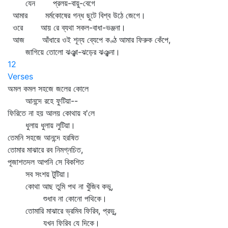
যেন প্রলয়-বায়ু-বেগে
আমার মর্মকোষের গন্ধ ছুটে বিশ্ব উঠে জেগে।
ওরে আয় রে ব্যথা সকল-বাধা-ভঞ্জনা।
আজ আঁধারে ওই শূন্য ব্যেপে কণ্ঠ আমার ফিরুক কেঁপে,
জাগিয়ে তোলো ঝঞ্ঝা-ঝড়ের ঝঞ্ঝনা।
12
Verses
অমল কমল সহজে জলের কোলে
আনন্দে রহে ফুটিয়া--
ফিরিতে না হয় আলয় কোথায় ব'লে
ধুলায় ধুলায় লুটিয়া।
তেমনি সহজে আনন্দে হরষিত
তোমার মাঝারে রব নিমগ্নচিত,
পূজাশতদল আপনি সে বিকশিত
সব সংশয় টুটিয়া।
কোথা আছ তুমি পথ না খুঁজিব কভু,
শুধাব না কোনো পথিকে।
তোমারি মাঝারে ভ্রমিব ফিরিব, প্রভু,
যখন ফিরিব যে দিকে।