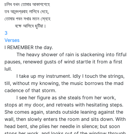
চলিব যখন তোমার আকাশগেহে
তব আনন্দপ্রবাহ লাগিবে দেহে,
তোমার পবন সখার মতন স্নেহে
বক্ষে আসিবে ছুটিয়া।
3
Verses
I REMEMBER the day.
The heavy shower of rain is slackening into fitful
pauses, renewed gusts of wind startle it from a first
lull.
I take up my instrument. Idly I touch the strings,
till, without my knowing, the music borrows the mad
cadence of that storm.
I see her figure as she steals from her work,
stops at my door, and retreats with hesitating steps.
She comes again, stands outside leaning against the
wall, then slowly enters the room and sits down. With
head bent, she plies her needle in silence; but soon
stops her work, and looks out of the window through