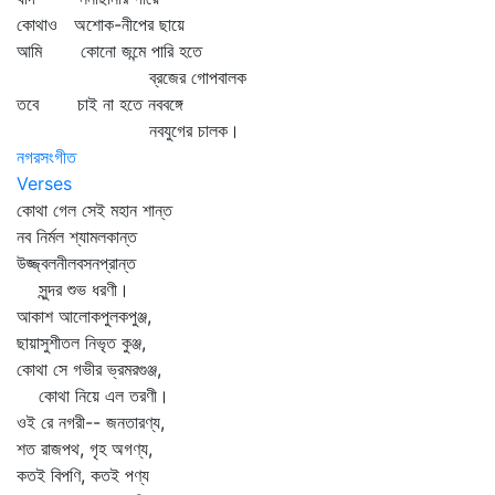
কোথাও অশোক-নীপের ছায়ে
আমি কোনো জন্মে পারি হতে
ব্রজের গোপবালক
তবে চাই না হতে নববঙ্গে
নবযুগের চালক।
নগরসংগীত
Verses
কোথা গেল সেই মহান শান্ত
নব নির্মল শ্যামলকান্ত
উজ্জ্বলনীলবসনপ্রান্ত
সুন্দর শুভ ধরণী।
আকাশ আলোকপুলকপুঞ্জ,
ছায়াসুশীতল নিভৃত কুঞ্জ,
কোথা সে গভীর ভ্রমরগুঞ্জ,
কোথা নিয়ে এল তরণী।
ওই রে নগরী-- জনতারণ্য,
শত রাজপথ, গৃহ অগণ্য,
কতই বিপণি, কতই পণ্য