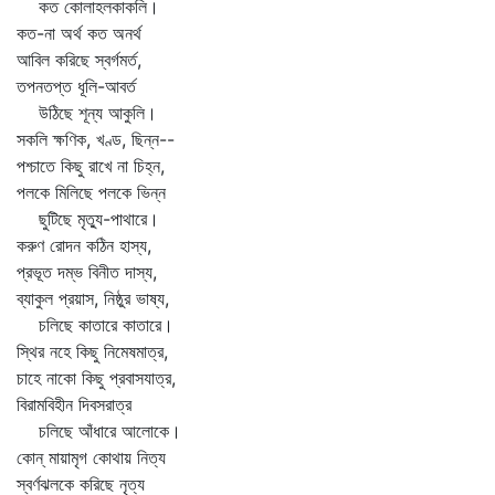
কত কোলাহলকাকলি।
কত-না অর্থ কত অনর্থ
আবিল করিছে স্বর্গমর্ত,
তপনতপ্ত ধূলি-আবর্ত
উঠিছে শূন্য আকুলি।
সকলি ক্ষণিক, খণ্ড, ছিন্ন--
পশ্চাতে কিছু রাখে না চিহ্ন,
পলকে মিলিছে পলকে ভিন্ন
ছুটিছে মৃত্যু-পাথারে।
করুণ রোদন কঠিন হাস্য,
প্রভূত দম্ভ বিনীত দাস্য,
ব্যাকুল প্রয়াস, নিষ্ঠুর ভাষ্য,
চলিছে কাতারে কাতারে।
স্থির নহে কিছু নিমেষমাত্র,
চাহে নাকো কিছু প্রবাসযাত্র,
বিরামবিহীন দিবসরাত্র
চলিছে আঁধারে আলোকে।
কোন্‌ মায়ামৃগ কোথায় নিত্য
স্বর্ণঝলকে করিছে নৃত্য