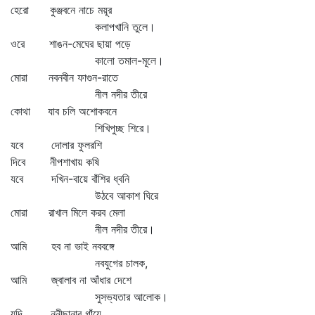
হেরো কুঞ্জবনে নাচে ময়ূর
কলাপখানি তুলে।
ওরে শাঙন-মেঘের ছায়া পড়ে
কালো তমাল-মূলে।
মোরা নবনবীন ফাগুন-রাতে
নীল নদীর তীরে
কোথা যাব চলি অশোকবনে
শিখিপুচ্ছ শিরে।
যবে দোলার ফুলরশি
দিবে নীপশাখায় কষি
যবে দখিন-বায়ে বাঁশির ধ্বনি
উঠবে আকাশ ঘিরে
মোরা রাখাল মিলে করব মেলা
নীল নদীর তীরে।
আমি হব না ভাই নববঙ্গে
নবযুগের চালক,
আমি জ্বালাব না আঁধার দেশে
সুসভ্যতার আলোক।
যদি ননীছানার গাঁয়ে