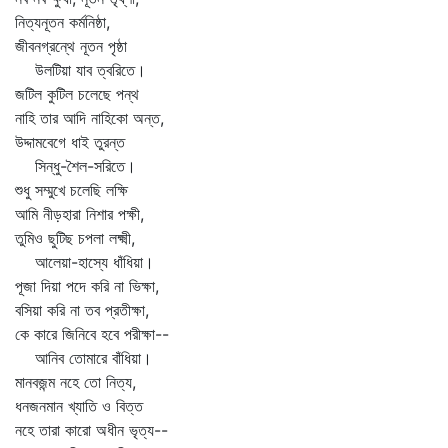
নিত্যনূতন কর্মনিষ্ঠা,
জীবনগ্রন্থে নূতন পৃষ্ঠা
উলটিয়া যাব ত্বরিতে।
জটিল কুটিল চলেছে পন্থ
নাহি তার আদি নাহিকো অন্ত,
উদ্দামবেগে ধাই তুরন্ত
সিন্ধু-শৈল-সরিতে।
শুধু সম্মুখে চলেছি লক্ষি
আমি নীড়হারা নিশার পক্ষী,
তুমিও ছুটিছ চপলা লক্ষ্মী,
আলেয়া-হাস্যে ধাঁধিয়া।
পূজা দিয়া পদে করি না ভিক্ষা,
বসিয়া করি না তব প্রতীক্ষা,
কে কারে জিনিবে হবে পরীক্ষা--
আনিব তোমারে বাঁধিয়া।
মানবজন্ম নহে তো নিত্য,
ধনজনমান খ্যাতি ও বিত্ত
নহে তারা কারো অধীন ভৃত্য--