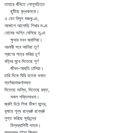
তাহারে বাঁধিতে লোলুপচিত্ত
ছুটিছে বৃদ্ধবালকে।
এ যেন বিপুল যজ্ঞকুণ্ড,
আকাশে আলোড়ি শিখার শুণ্ড
হোমের অগ্নি মেলিছে তুণ্ড
ক্ষুধার দহন জ্বালিয়া।
নরনারী সবে আনিয়া তূর্ণ
প্রাণের পাত্র করিয়া চূর্ণ
বহ্নির মুখে দিতেছে পূর্ণ
জীবন-আহুতি ঢালিয়া।
চারি দিকে ঘিরি যতেক ভক্ত
স্বর্ণবরনমরণাসক্ত
দিতেছে অস্থি, দিতেছে রক্ত,
সকল শক্তিসাধনা।
জ্বলি উঠে শিখা ভীষণ মন্দ্রে,
ধূমায়ে শূন্য রন্ধে# রন্ধে#
লুপ্ত করিছে সূর্যচন্দ্রে
বিশ্বব্যাপিনী দাহনা।
বায়ুদলবল হইয়া ক্ষিপ্ত