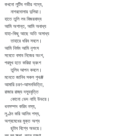
কখনো লুটিব গভীর গদ্যে,
নাগরদোলায় দুলিয়া।
হাতে তুলি লব বিজয়বাদ্য
আমি অশান্ত, আমি অবাধ্য
যাহা-কিছু আছে অতি অসাধ্য
তাহারে ধরিব সবলে।
আমি নির্মম আমি নৃশংস
সবেতে বসাব নিজের অংশ,
পরমুখ হতে করিয়া ভ্রংশ
তুলিব আপন কবলে।
মনেতে জানিব সকল পৃথ#
আমারি চরণ-আসনভিত্তি,
রাজার রাজ্য দস্যুবৃত্তি
কোনো ভেদ নাহি উভয়ে।
ধনসম্পদ করিব নস্য,
লুণ্ঠন করি আনিব শস্য,
অশ্বমেধের মুক্ত অশ্ব
ছুটাব বিশ্বে অভয়ে।
নব নব ক্ষুধা, নূতন তৃষ্ণা,