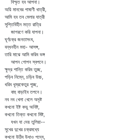
বিস্মৃত হব আপনা।
অয়ি মানবের পাষাণী ধাত্রী,
আমি হব তব মেলার যাত্রী
সুপ্তিবিহীন মত্ত রাত্রি
জাগরণে করি যাপনা।
ঘূর্ণচক্র জনতাসংঘ,
বন্ধনহীন মহা- আসঙ্গ,
তারি মাঝে আমি করিব ভঙ্গ
আপন গোপন স্বপনে।
ক্ষুদ্র শান্তি করিব তুচ্ছ,
পড়িব নিম্নে, চড়িব উচ্চ,
ধরিব ধূম্রকেতুর পুচ্ছ,
বাহু বাড়াইব তপনে।
নব নব খেলা খেলে অদৃষ্ট
কখনো ইষ্ট কভু অনিষ্ট,
কখনো তিক্ত কখনো মিষ্ট,
যখন যা দেয় তুলিয়া--
সুখের দুখের চক্রমধ্যে
কখনো উঠিব উধাও পদ্যে,