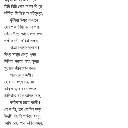
ঘিরি ঘিরি সেই অনল দীপ্ত
কাঁদিয়া ফিরিছে অপরিতৃপ্ত,
ফুঁসিয়া উষ্ণ শ্বসনে।
যেন প্রসারিয়া কাতর পক্ষ
কেঁদে উড়ে আসে লক্ষ লক্ষ
পক্ষীজননী, করিয়া লক্ষ্য
খাণ্ডব-হুত-অশনে।
বিপ্র ক্ষত্র বৈশ্য শূদ্র
মিলিয়া সকলে মহৎ ক্ষুদ্র
খুলেছে জীবনযজ্ঞ রুদ্র
আবালবৃদ্ধরমণী।
হেরি এ বিপুল দহনরঙ্গ
আকুল হৃদয় যেন পতঙ্গ
ঢালিবারে চাহে আপন অঙ্গ,
কাটিবারে চাহে ধমনী।
হে নগরী, তব ফেনিল মদ্য
উছসি উছলি পড়িছে সদ্য,
আমি তাহা পান করিব অদ্য,