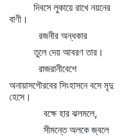
দিবসে লুকায়ে রাখে নয়নের
বাণী।
রজনীর অন্ধকার
তুলে দেয় আবরণ তার।
রাজরানীবেশে
অনায়াসগৌরবের সিংহাসনে বসে মৃদু
হেসে।
বক্ষে হার ঝলমলে,
সীমন্তে অলকে জ্বলে