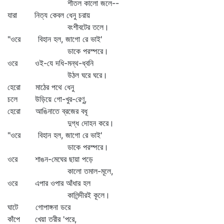
শীতল কালো জলে--
যারা নিত্য কেবল ধেনু চরায়
বংশীবটের তলে।
"ওরে বিহান হল, জাগো রে ভাই'
ডাকে পরস্পরে।
ওরে ওই-যে দধি-মন্থ-ধ্বনি
উঠল ঘরে ঘরে।
হেরো মাঠের পথে ধেনু
চলে উড়িয়ে গো-খুর-রেণু,
হেরো আঙিনাতে ব্রজের বধূ
দুগ্ধ দোহন করে।
"ওরে বিহান হল, জাগো রে ভাই'
ডাকে পরস্পরে।
ওরে শাঙন-মেঘের ছায়া পড়ে
কালো তমাল-মূলে,
ওরে এপার ওপার আঁধার হল
কালিন্দীরই কূলে।
ঘাটে গোপাঙ্গনা ডরে
কাঁপে খেয়া তরীর 'পরে,