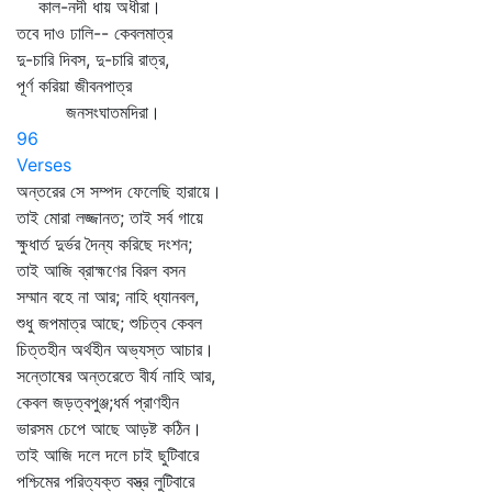
কাল-নদী ধায় অধীরা।
তবে দাও ঢালি-- কেবলমাত্র
দু-চারি দিবস, দু-চারি রাত্র,
পূর্ণ করিয়া জীবনপাত্র
জনসংঘাতমদিরা।
96
Verses
অন্তরের সে সম্পদ ফেলেছি হারায়ে।
তাই মোরা লজ্জানত; তাই সর্ব গায়ে
ক্ষুধার্ত দুর্ভর দৈন্য করিছে দংশন;
তাই আজি ব্রাহ্মণের বিরল বসন
সম্মান বহে না আর; নাহি ধ্যানবল,
শুধু জপমাত্র আছে; শুচিত্ব কেবল
চিত্তহীন অর্থহীন অভ্যস্ত আচার।
সন্তোষের অন্তরেতে বীর্য নাহি আর,
কেবল জড়ত্বপুঞ্জ;ধর্ম প্রাণহীন
ভারসম চেপে আছে আড়ষ্ট কঠিন।
তাই আজি দলে দলে চাই ছুটিবারে
পশ্চিমের পরিত্যক্ত বস্ত্র লুটিবারে