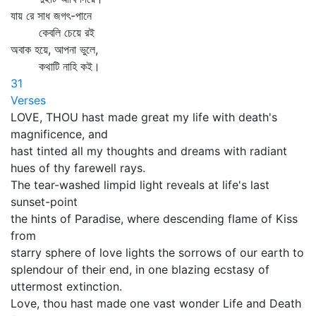
যায় রে সাধ জগৎ-পানে
কেবলি চেয়ে রই
অবাক হয়ে, আপনা ভুলে,
কথাটি নাহি কই।
31
Verses
LOVE, THOU hast made great my life with death's
magnificence, and
hast tinted all my thoughts and dreams with radiant
hues of thy farewell rays.
The tear-washed limpid light reveals at life's last
sunset-point
the hints of Paradise, where descending flame of Kiss
from
starry sphere of love lights the sorrows of our earth to
splendour of their end, in one blazing ecstasy of
uttermost extinction.
Love, thou hast made one vast wonder Life and Death