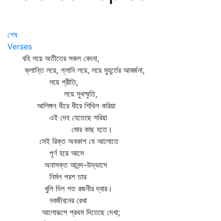
শেষ
Verses
বহি লয়ে অতীতের সকল বেদনা,
ক্লান্তি লয়ে, গ্লানি লয়ে, লয়ে মুহূর্তের আবর্জনা,
লয়ে প্রীতি,
লয়ে সুখস্মৃতি,
আলিঙ্গন ধীরে ধীরে শিথিল করিয়া
এই দেহ যেতেছে সরিয়া
মোর কাছ হতে।
সেই রিক্ত অবকাশ যে আলোতে
পূর্ণ হয়ে আসে
অনাসক্ত আনন্দ-উদ্ভাসে
নির্মল পরশ তার
খুলি দিল গত রজনীর দ্বার।
নবজীবনের রেখা
আলোরূপে প্রথম দিতেছে দেখা;