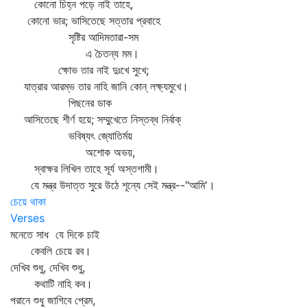
কোনো চিহ্ন পড়ে নাই তাহে,
কোনো ভার; ভাসিতেছে সত্তার প্রবাহে
সৃষ্টির আদিমতারা-সম
এ চৈতন্য মম।
ক্ষোভ তার নাই দুঃখে সুখে;
যাত্রার আরম্ভ তার নাহি জানি কোন্‌ লক্ষ্যমুখে।
পিছনের ডাক
আসিতেছে শীর্ণ হয়ে; সম্মুখেতে নিস্তব্ধ নির্বাক্‌
ভবিষ্যৎ জ্যোতির্ময়
অশোক অভয়,
স্বাক্ষর লিখিল তাহে সূর্য অস্তগামী।
যে মন্ত্র উদাত্ত সুরে উঠে শূন্যে সেই মন্ত্র--"আমি'।
চেয়ে থাকা
Verses
মনেতে সাধ যে দিকে চাই
কেবলি চেয়ে রব।
দেখিব শুধু, দেখিব শুধু,
কথাটি নাহি কব।
পরানে শুধু জাগিবে প্রেম,