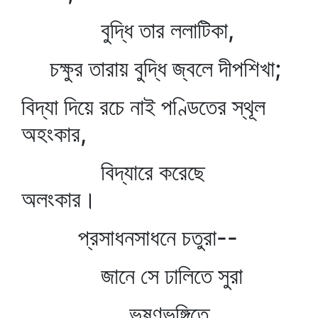
বুদ্ধি তার ললাটিকা,
চক্ষুর তারায় বুদ্ধি জ্বলে দীপশিখা;
বিদ্যা দিয়ে রচে নাই পণ্ডিতের স্থূল
অহংকার,
বিদ্যারে করেছে
অলংকার।
প্রসাধনসাধনে চতুরা--
জানে সে ঢালিতে সুরা
ভূষণভঙ্গিতে,