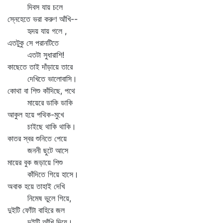
দিবস যায় চলে
স্নেহেতে ভরা করুণ আঁখি--
হৃদয় যায় গলে ,
এতটুকু সে পরানটিতে
এতটা সুধারাশি!
কাছেতে তাই দাঁড়ায়ে তারে
দেখিতে ভালোবাসি।
কোথা বা শিশু কাঁদিছে, পথে
মায়েরে ডাকি ডাকি
আকুল হয়ে পথিক-মুখে
চাইছে থাকি থাকি।
কাতর স্বর শুনিতে পেয়ে
জননী ছুটে আসে
মায়ের বুক জড়ায়ে শিশু
কাঁদিতে গিয়ে হাসে।
অবাক হয়ে তাহাই দেখি
নিমেষ ভুলে গিয়ে,
দুইটি ফোঁটা বাহিরে জল
দুইটি আঁখি দিয়ে।