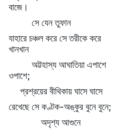
বাজে।
সে যেন তুফান
যাহারে চঞ্চল করে সে তরীকে করে
খানখান
অট্টহাস্য আঘাতিয়া এপাশে
ওপাশে;
প্রশ্রয়ের বীথিকায় ঘাসে ঘাসে
রেখেছে সে কণ্টক-অঙ্কুর বুনে বুনে;
অদৃশ্য আগুনে