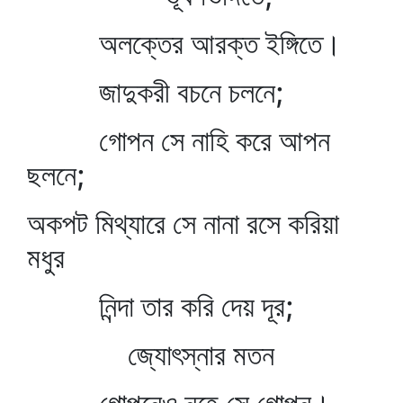
অলক্তের আরক্ত ইঙ্গিতে।
জাদুকরী বচনে চলনে;
গোপন সে নাহি করে আপন
ছলনে;
অকপট মিথ্যারে সে নানা রসে করিয়া
মধুর
নিন্দা তার করি দেয় দূর;
জ্যোৎস্নার মতন