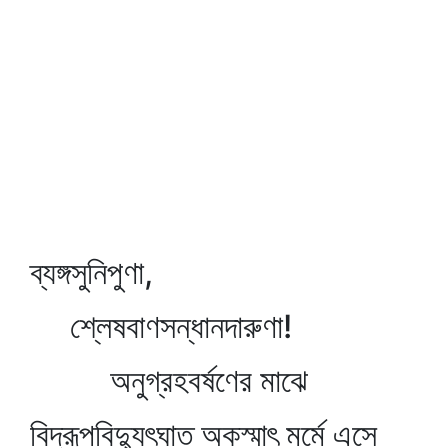
ব্যঙ্গসুনিপুণা,
শ্লেষবাণসন্ধানদারুণা!
অনুগ্রহবর্ষণের মাঝে
বিদ্রূপবিদ্যুৎঘাত অকস্মাৎ মর্মে এসে