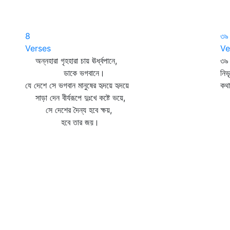
8
৩৯
Verses
Ve
অন্নহারা গৃহহারা চায় ঊর্ধ্বপানে,
৩৯
ডাকে ভগবানে।
নিভ
যে দেশে সে ভগবান মানুষের হৃদয়ে হৃদয়ে
কথ
সাড়া দেন বীর্যরূপে দুঃখে কষ্টে ভয়ে,
সে দেশের দৈন্য হবে ক্ষয়,
হবে তার জয়।