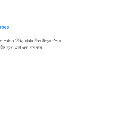
rses
ৃত প্রাণের নিবিড় ছায়ায় নীরব নীড়ের -'পরে
াহীন ব্যথা একা একা বাস করে॥