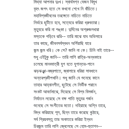
মিথ্যা আপনার দুঃখ। স্বার্থমগ্ন যেজন বিমুখ
বৃহৎ জগৎ হতে সে কখনো শেখে নি বাঁচিতে।
মহাবিশ্বজীবনের তরঙ্গেতে নাচিতে নাচিতে
নির্ভয়ে ছুটিতে হবে, সত্যেরে করিয়া ধ্রুবতারা।
মৃত্যুরে করি না শঙ্কা। দুর্দিনের অশ্রুজলধারা
মস্তকে পড়িবে ঝরি-- তারি মাঝে যাব অভিসারে
তার কাছে, জীবনসর্বস্বধন অর্পিয়াছি যারে
জন্ম জন্ম ধরি। কে সে? জানি না কে। চিনি নাই তারে--
শুধু এইটুকু জানি-- তারি লাগি রাত্রি-অন্ধকারে
চলেছে মানবযাত্রী যুগ হতে যুগান্তর-পানে
ঝড়ঝঞ্ঝা-বজ্রপাতে, জ্বালায়ে ধরিয়া সাবধানে
অন্তরপ্রদীপখানি। শুধু জানি যে শুনেছে কানে
তাহার আহ্বানগীত, ছুটেছে সে নির্ভীক পরানে
সংকট আবর্তমাঝে, দিয়েছে সে বিশ্ব বিসর্জন,
নির্যাতন লয়েছে সে বক্ষ পাতি মৃত্যুর গর্জন
শুনেছে সে সংগীতের মতো। দহিয়াছে অগ্নি তারে,
বিদ্ধ করিয়াছে শূল, ছিন্ন তারে করেছে কুঠারে,
সর্ব প্রিয়বস্তু তার অকাতরে করিয়া ইন্ধন
চিরজন্ম তারি লাগি জ্বেলেছে সে হোম-হুতাশন--