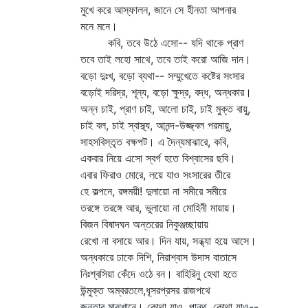
মুখে করে আস্ফালন, জানে সে হীনতা আপনার
মনে মনে।
কবি, তবে উঠে এসো-- যদি থাকে প্রাণ
তবে তাই লহো সাথে, তবে তাই করো আজি দান।
বড়ো দুঃখ, বড়ো ব্যথা-- সম্মুখেতে কষ্টের সংসার
বড়োই দরিদ্র, শূন্য, বড়ো ক্ষুদ্র, বদ্ধ, অন্ধকার।
অন্ন চাই, প্রাণ চাই, আলো চাই, চাই মুক্ত বায়ু,
চাই বল, চাই স্বাস্থ্য, আনন্দ-উজ্জ্বল পরমায়ু,
সাহসবিস্তৃত বক্ষপট। এ দৈন্যমাঝারে, কবি,
একবার নিয়ে এসো স্বর্গ হতে বিশ্বাসের ছবি।
এবার ফিরাও মোরে, লয়ে যাও সংসারের তীরে
হে কল্পনে, রঙ্গময়ী! দুলায়ো না সমীরে সমীরে
তরঙ্গে তরঙ্গে আর, ভুলায়ো না মোহিনী মায়ায়।
বিজন বিষাদঘন অন্তরের নিকুঞ্জচ্ছায়ায়
রেখো না বসায়ে আর। দিন যায়, সন্ধ্যা হয়ে আসে।
অন্ধকারে ঢাকে দিশি, নিরাশ্বাস উদাস বাতাসে
নিঃশ্বসিয়া কেঁদে ওঠে বন। বাহিরিনু হেথা হতে
উন্মুক্ত অম্বরতলে,ধূসরপ্রসর রাজপথে
জনতার মাঝখানে। কোথা যাও, পান্থ, কোথা যাও--