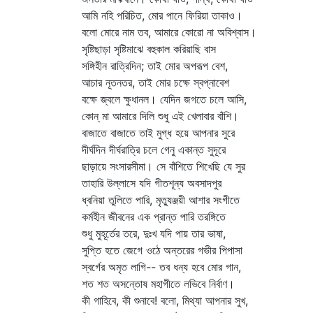
আমি নহি পরিচিত, মোর পানে ফিরিয়া তাকাও।
বলো মোরে নাম তব, আমারে কোরো না অবিশ্বাস।
সৃষ্টিছাড়া সৃষ্টিমাঝে বহুকাল করিয়াছি বাস
সঙ্গিহীন রাত্রিদিন; তাই মোর অপরূপ বেশ,
আচার নূতনতর, তাই মোর চক্ষে স্বপ্নাবেশ
বক্ষে জ্বলে ক্ষুধানল। যেদিন জগতে চলে আসি,
কোন্‌ মা আমারে দিলি শুধু এই খেলাবার বাঁশি।
বাজাতে বাজাতে তাই মুগ্ধ হয়ে আপনার সুরে
দীর্ঘদিন দীর্ঘরাত্রি চলে গেনু একান্ত সুদূরে
ছাড়ায়ে সংসারসীমা। সে বাঁশিতে শিখেছি যে সুর
তাহারি উল্লাসে যদি গীতশূন্য অবসাদপুর
ধ্বনিয়া তুলিতে পারি, মৃত্যুঞ্জয়ী আশার সংগীতে
কর্মহীন জীবনের এক প্রান্ত পারি তরঙ্গিতে
শুধু মুহূর্তের তরে, দুঃখ যদি পায় তার ভাষা,
সুপ্তি হতে জেগে ওঠে অন্তরের গভীর পিপাসা
স্বর্গের অমৃত লাগি-- তব ধন্য হবে মোর গান,
শত শত অসন্তোষ মহাগীতে লভিবে নির্বাণ।
কী গাহিবে, কী শুনাবে! বলো, মিথ্যা আপনার সুখ,