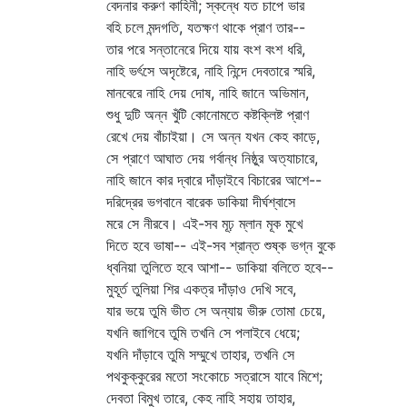
বেদনার করুণ কাহিনী; স্কন্ধে যত চাপে ভার
বহি চলে মন্দগতি, যতক্ষণ থাকে প্রাণ তার--
তার পরে সন্তানেরে দিয়ে যায় বংশ বংশ ধরি,
নাহি ভর্ৎসে অদৃষ্টেরে, নাহি নিন্দে দেবতারে স্মরি,
মানবেরে নাহি দেয় দোষ, নাহি জানে অভিমান,
শুধু দুটি অন্ন খুঁটি কোনোমতে কষ্টক্লিষ্ট প্রাণ
রেখে দেয় বাঁচাইয়া। সে অন্ন যখন কেহ কাড়ে,
সে প্রাণে আঘাত দেয় গর্বান্ধ নিষ্ঠুর অত্যাচারে,
নাহি জানে কার দ্বারে দাঁড়াইবে বিচারের আশে--
দরিদ্রের ভগবানে বারেক ডাকিয়া দীর্ঘশ্বাসে
মরে সে নীরবে। এই-সব মূঢ় ম্লান মূক মুখে
দিতে হবে ভাষা-- এই-সব শ্রান্ত শুষ্ক ভগ্ন বুকে
ধ্বনিয়া তুলিতে হবে আশা-- ডাকিয়া বলিতে হবে--
মুহূর্ত তুলিয়া শির একত্র দাঁড়াও দেখি সবে,
যার ভয়ে তুমি ভীত সে অন্যায় ভীরু তোমা চেয়ে,
যখনি জাগিবে তুমি তখনি সে পলাইবে ধেয়ে;
যখনি দাঁড়াবে তুমি সম্মুখে তাহার, তখনি সে
পথকুক্কুরের মতো সংকোচে সত্রাসে যাবে মিশে;
দেবতা বিমুখ তারে, কেহ নাহি সহায় তাহার,