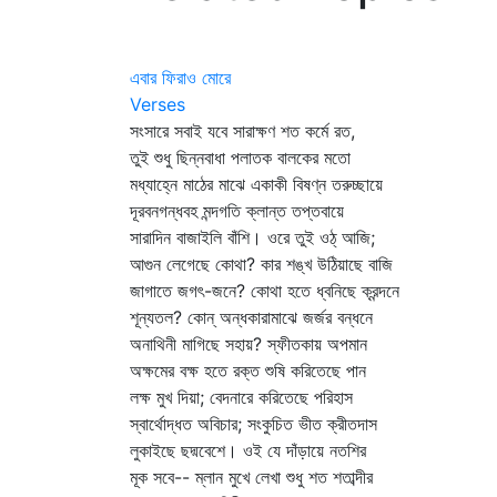
এবার ফিরাও মোরে
Verses
সংসারে সবাই যবে সারাক্ষণ শত কর্মে রত,
তুই শুধু ছিন্নবাধা পলাতক বালকের মতো
মধ্যাহ্নে মাঠের মাঝে একাকী বিষণ্ন তরুচ্ছায়ে
দূরবনগন্ধবহ মন্দগতি ক্লান্ত তপ্তবায়ে
সারাদিন বাজাইলি বাঁশি। ওরে তুই ওঠ্‌ আজি;
আগুন লেগেছে কোথা? কার শঙ্খ উঠিয়াছে বাজি
জাগাতে জগৎ-জনে? কোথা হতে ধ্বনিছে ক্রন্দনে
শূন্যতল? কোন্‌ অন্ধকারামাঝে জর্জর বন্ধনে
অনাথিনী মাগিছে সহায়? স্ফীতকায় অপমান
অক্ষমের বক্ষ হতে রক্ত শুষি করিতেছে পান
লক্ষ মুখ দিয়া; বেদনারে করিতেছে পরিহাস
স্বার্থোদ্ধত অবিচার; সংকুচিত ভীত ক্রীতদাস
লুকাইছে ছদ্মবেশে। ওই যে দাঁড়ায়ে নতশির
মূক সবে-- ম্লান মুখে লেখা শুধু শত শতাব্দীর