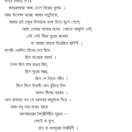
পাত্র উজাড় ক'রে
জাদুরসধারা আজ ঢেলে দিয়েছ ধুলায় ।
আজ উপেক্ষা করেছ আমার স্তুতিকে,
আমার দুই চক্ষুর বিস্ময়কে ডাক দিতে ভুলে গেলে;
আজ তোমার সাজের মধ্যে কোনো আকুতি নেই;
নেই সেই নীরব সুরের ঝংকার
যা আমার নামকে দিয়েছিল রাগিণী ।
শুনেছি একদিন চাঁদের দেহ ঘিরে
ছিল হাওয়ার আবর্ত ।
তখন ছিল তার রঙের শিল্প,
ছিল সুরের মন্ত্র,
ছিল সে নিত্য নবীন ।
দিনে দিনে উদাসী কেন ঘুচিয়ে দিল
আপন লীলার প্রবাহ ।
কেন ক্লান্ত হল সে আপনার মাধুর্যকে নিয়ে ।
আজ শুধু তার মধ্যে আছে
আলোছায়ার মৈত্রীবিহীন দ্বন্দ্ব --
ফোটে না ফুল,
বহে না কলমুখরা নির্ঝরিণী ।