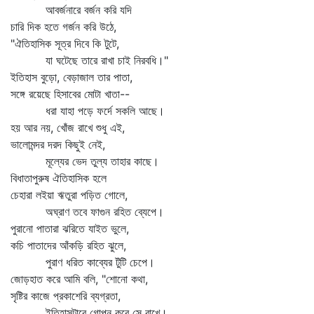
আবর্জনারে বর্জন করি যদি
চারি দিক হতে গর্জন করি উঠে,
"ঐতিহাসিক সূত্র দিবে কি টুটে,
যা ঘটেছে তারে রাখা চাই নিরবধি।"
ইতিহাস বুড়ো, বেড়াজাল তার পাতা,
সঙ্গে রয়েছে হিসাবের মোটা খাতা--
ধরা যাহা পড়ে ফর্দে সকলি আছে।
হয় আর নয়, খোঁজ রাখে শুধু এই,
ভালোমন্দর দরদ কিছুই নেই,
মূল্যের ভেদ তুল্য তাহার কাছে।
বিধাতাপুরুষ ঐতিহাসিক হলে
চেহারা লইয়া ঋতুরা পড়িত গোলে,
অঘ্রাণ তবে ফাগুন রহিত ব্যেপে।
পুরানো পাতারা ঝরিতে যাইত ভুলে,
কচি পাতাদের আঁকড়ি রহিত ঝুলে,
পুরাণ ধরিত কাব্যের টুঁটি চেপে।
জোড়হাত করে আমি বলি, "শোনো কথা,
সৃষ্টির কাজে প্রকাশেরি ব্যগ্রতা,
ইতিহাসটারে গোপন করে সে রাখে।