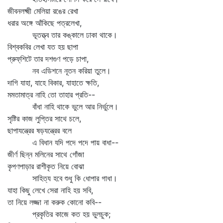
জীবনলক্ষ্মী মেলিয়া রঙের রেখা
ধরার অঙ্গে আঁকিছে পত্রলেখা,
ভূতত্ত্ব তার কঙ্কালে ঢাকা থাকে।
বিশ্বকবির লেখা যত হয় ছাপা
প্রুফ্‌শিটে তার দশগুণ পড়ে চাপা,
নব এডিশনে নূতন করিয়া তুলে।
দাগি যাহা, যাহে বিকার, যাহাতে ক্ষতি,
মমতামাত্র নাহি তো তাহার প্রতি--
বাঁধা নাহি থাকে ভুলে আর নির্ভুলে।
সৃষ্টির কাজ লুপ্তির সাথে চলে,
ছাপাযন্ত্রের ষড়যন্ত্রের বলে
এ বিধান যদি পদে পদে পায় বাধা--
জীর্ণ ছিন্ন মলিনের সাথে গোঁজা
কৃপণপাড়ার রাশীকৃত নিয়ে বোঝা
সাহিত্য হবে শুধু কি ধোপার গাধা।
যাহা কিছু লেখে সেরা নাহি হয় সবি,
তা নিয়ে লজ্জা না করুক কোনো কবি--
প্রকৃতির কাজে কত হয় ভুলচুক;