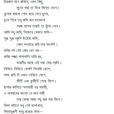
চিরকাল মনে রাখিবে, এমন কিছু,
মূঢ়তা করা তা নিয়ে মিথ্যে ভেবে।
ধুলোর খাজনা শোধ করে নেবে ধুলো,
চুকে গিয়ে তবু বাকি রবে যতগুলো
গরজ যাদের তারাই তা খুঁজে নেবে।
আমি শুধু ভাবি, নিজেরে কেমনে ক্ষমি--
পুঞ্জ পুঞ্জ বকুনি উঠেছে জমি,
কোন্‌ সৎকারে করি তার সদ্‌গতি।
কবির গর্ব নেই মোর হেন নয়--
কবির লজ্জা পাশাপাশি তারি রয়,
ভারতীর আছে এই দয়া মোর প্রতি।
লিখিতে লিখিতে কেবলি গিয়েছি ছেপে,
সময় রাখি নি ওজন দেখিতে মেপে,
কীর্তি এবং কুকীর্তি গেছে মিশে।
ছাপার কালিতে অস্থায়ী হয় স্থায়ী,
এ অপরাধের জন্যে যে-জন দায়ী
তার বোঝা আজ লঘু করা যায় কিসে।
বিপদ ঘটাতে শুধু নেই ছাপাখানা,
বিদ্যানুরাগী বন্ধু রয়েছে নানা--