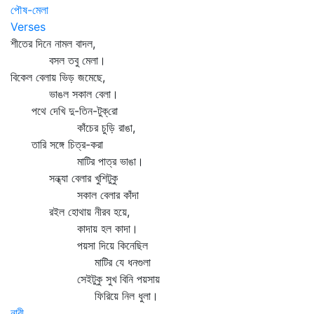
পৌষ-মেলা
Verses
শীতের দিনে নামল বাদল,
বসল তবু মেলা।
বিকেল বেলায় ভিড় জমেছে,
ভাঙল সকাল বেলা।
পথে দেখি দু-তিন-টুক্‌রো
কাঁচের চুড়ি রাঙা,
তারি সঙ্গে চিত্র-করা
মাটির পাত্র ভাঙা।
সন্ধ্যা বেলার খুশিটুকু
সকাল বেলার কাঁদা
রইল হোথায় নীরব হয়ে,
কাদায় হল কাদা।
পয়সা দিয়ে কিনেছিল
মাটির যে ধনগুলা
সেইটুকু সুখ বিনি পয়সায়
ফিরিয়ে নিল ধুলা।
নারী