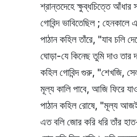
শ্রান্তদেহে ক্ষুব্ধচিত্তে আঁধার স
গোবিন্দ ভাবিতেছিল ; হেনকালে 
পাঠান কহিল তাঁরে, "যাব চলি দে
ঘোড়া-যে কিনেছ তুমি দাও তার 
কহিল গোবিন্দ গুরু, "শেখজি, সে
মূল্য কালি পাবে, আজি ফিরে য
পাঠান কহিল রোষে, "মূল্য আজ
এত বলি জোর করি ধরি তাঁর হা