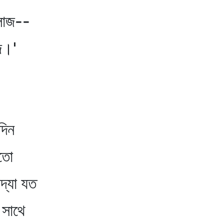
 লাজ--
জ।'
দিন
মতো
দ্যা যত
 সাথে