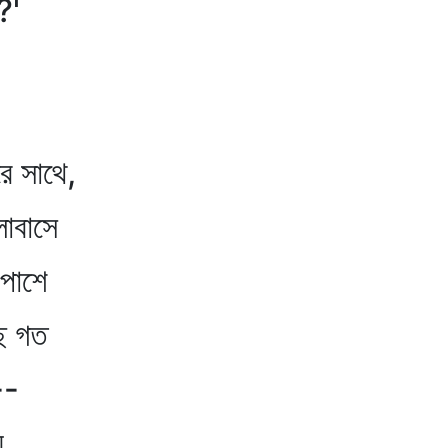
?'
ে সাথে,
লোবাসে
 পাশে
ছে গত
--
য়