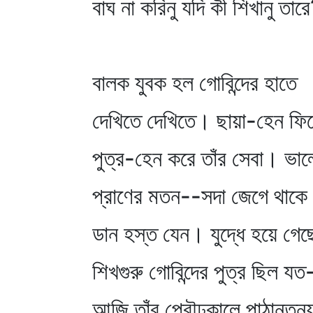
বাঘ না করিনু যদি কী শিখানু তারে
বালক যুবক হল গোবিন্দের হাতে
দেখিতে দেখিতে। ছায়া-হেন ফির
পুত্র-হেন করে তাঁর সেবা। ভা
প্রাণের মতন--সদা জেগে থাকে
ডান হস্ত যেন। যুদ্ধে হয়ে গে
শিখগুরু গোবিন্দের পুত্র ছিল যত
আজি তাঁর প্রৌঢ়কালে পাঠানতন