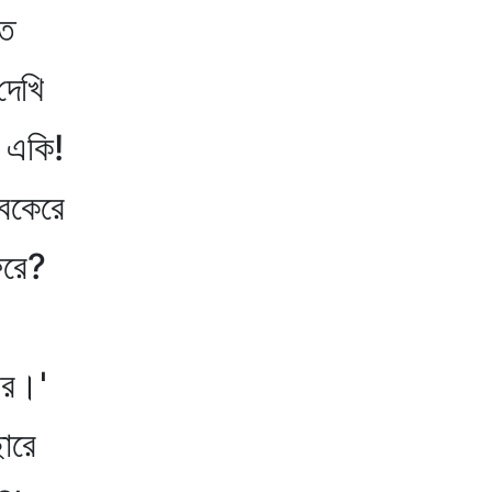
তে
দেখি
, একি!
াবকেরে
েরে?
খর।'
ছারে