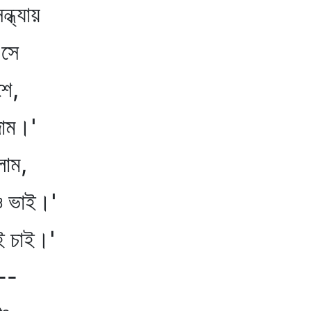
ন্ধ্যায়
এসে
শে,
দাম।'
লাম,
াও ভাই।'
ই চাই।'
ত--