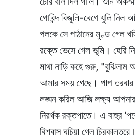
চোর বলি দিল গালি। শুনি অকস্ম
গোবিন্দ বিজুলি-বেগে খুলি নিল অ
পলকে সে পাঠানের মুণ্ড গেল খস
রক্তে ভেসে গেল ভূমি। হেরি 
মাথা নাড়ি কহে গুরু, "বুঝিলাম
আমার সময় গেছে। পাপ তরবার
লঙ্ঘন করিল আজি লক্ষ্য আপনা
নিরর্থক রক্তপাতে। এ বাহুর 'পর
বিশ্বাস ঘুচিয়া গেল চিরকালতরে