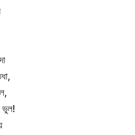
ে
দা
ধা,
ুল,
ভুল!
য়