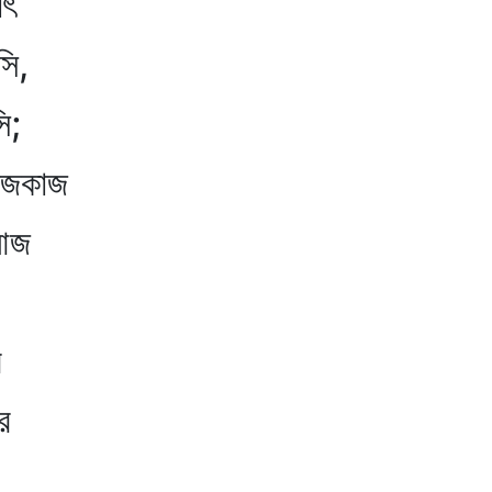
াৎ
সি,
ি;
নিজকাজ
 আজ
র
ে
।