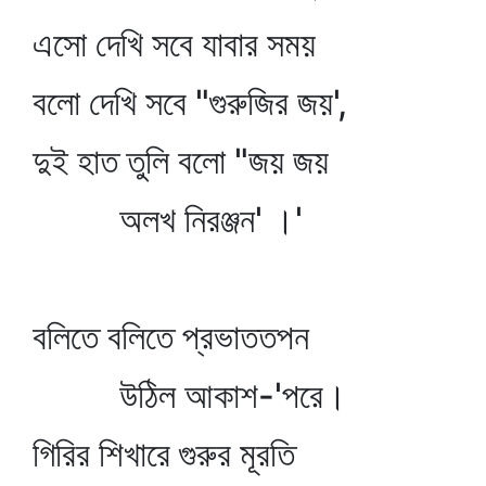
এসো দেখি সবে যাবার সময়
বলো দেখি সবে "গুরুজির জয়',
দুই হাত তুলি বলো "জয় জয়
অলখ নিরঞ্জন' ।'
বলিতে বলিতে প্রভাততপন
উঠিল আকাশ-'পরে।
গিরির শিখারে গুরুর মূরতি