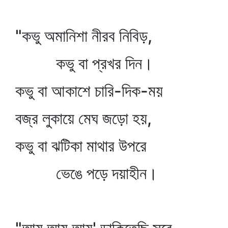
"কভু অমানিশা নীরব নিবিড়,
কভু বা প্রখর দিন।
কভু বা আকাশে চারি-দিক-ময়
বজ্র লুকায়ে মেঘ জড়ো হয়,
কভু বা ঝটিকা মাথার উপরে
ভেঙে পড়ে দয়াহীন।