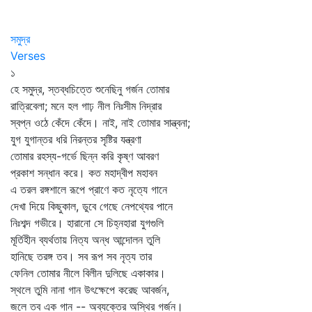
সমুদ্র
Verses
১
হে সমুদ্র, স্তব্ধচিত্তে শুনেছিনু গর্জন তোমার
রাত্রিবেলা; মনে হল গাঢ় নীল নিঃসীম নিদ্রার
স্বপ্ন ওঠে কেঁদে কেঁদে। নাই, নাই তোমার সান্ত্বনা;
যুগ যুগান্তর ধরি নিরন্তর সৃষ্টির যন্ত্রণা
তোমার রহস্য-গর্ভে ছিন্ন করি কৃষ্ণ আবরণ
প্রকাশ সন্ধান করে। কত মহাদ্বীপ মহাবন
এ তরল রঙ্গশালে রূপে প্রাণে কত নৃত্যে গানে
দেখা দিয়ে কিছুকাল, ডুবে গেছে নেপথ্যের পানে
নিঃশব্দ গভীরে। হারানো সে চিহ্নহারা যুগগুলি
মূর্তিহীন ব্যর্থতায় নিত্য অন্ধ আন্দোলন তুলি
হানিছে তরঙ্গ তব। সব রূপ সব নৃত্য তার
ফেনিল তোমার নীলে বিলীন দুলিছে একাকার।
স্থলে তুমি নানা গান উৎক্ষেপে করেছ আবর্জন,
জলে তব এক গান -- অব্যক্তের অস্থির গর্জন।