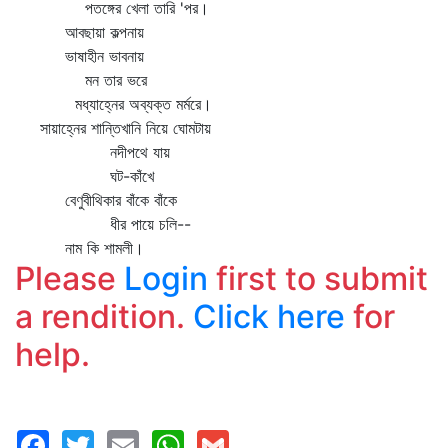
পতঙ্গের খেলা তারি 'পর।
আবছায়া কল্পনায়
ভাষাহীন ভাবনায়
মন তার ভরে
মধ্যাহ্নের অব্যক্ত মর্মরে।
সায়াহ্নের শান্তিখানি নিয়ে ঘোমটায়
নদীপথে যায়
ঘট-কাঁখে
বেণুবীথিকার বাঁকে বাঁকে
ধীর পায়ে চলি--
নাম কি শামলী।
Please
Login
first to submit
a rendition.
Click here
for
help.