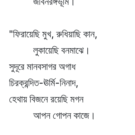
জীবনরঙ্গভূমি।
"ফিরায়েছি মুখ, রুধিয়াছি কান,
লুকায়েছি বনমাঝে।
সুদূরে মানবসাগর অগাধ
চিরক্রন্দিত-ঊর্মি-নিনাদ,
হেথায় বিজনে রয়েছি মগন
আপন গোপন কাজে।