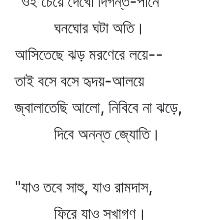
"ওই চেয়ে দেখো দিগন্ত-পানে
ঘনঘোর ঘটা অতি।
আসিতেছে ঝড় মরণেরে লয়ে--
তাই বসে বসে হৃদয়-আলয়ে
জ্বালাতেছি আলো, নিবিবে না ঝড়ে,
দিবে অনন্ত জ্যোতি।
"যাও তবে সাহু, যাও রামদাস,
ফিরে যাও সখাগণ।