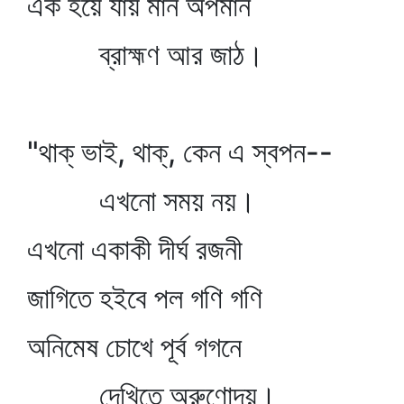
এক হয়ে যায় মান অপমান
ব্রাহ্মণ আর জাঠ।
"থাক্‌ ভাই, থাক্‌, কেন এ স্বপন--
এখনো সময় নয়।
এখনো একাকী দীর্ঘ রজনী
জাগিতে হইবে পল গণি গণি
অনিমেষ চোখে পূর্ব গগনে
দেখিতে অরুণোদয়।