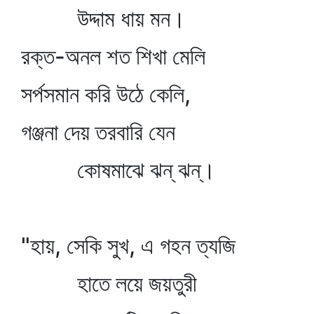
উদ্দাম ধায় মন।
রক্ত-অনল শত শিখা মেলি
সর্পসমান করি উঠে কেলি,
গঞ্জনা দেয় তরবারি যেন
কোষমাঝে ঝন্‌ ঝন্‌।
"হায়, সেকি সুখ, এ গহন ত্যজি
হাতে লয়ে জয়তুরী