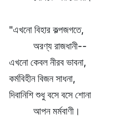
"এখনো বিহার কল্পজগতে,
অরণ্য রাজধানী--
এখনো কেবল নীরব ভাবনা,
কর্মবিহীন বিজন সাধনা,
দিবানিশি শুধু বসে বসে শোনা
আপন মর্মবাণী।