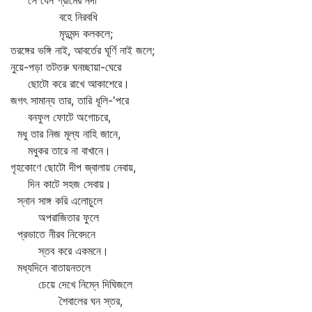
সে যেন গ্রামের নদী
বহে নিরবধি
মৃদুমন্দ কলকলে;
তরঙ্গের ভঙ্গি নাই, আবর্তের ঘূর্ণি নাই জলে;
নুয়ে-পড়া তটতরু ঘনচ্ছায়া-ঘেরে
ছোটো করে রাখে আকাশেরে।
জগৎ সামান্য তার, তারি ধূলি-'পরে
বনফুল ফোটে অগোচরে,
মধু তার নিজ মূল্য নাহি জানে,
মধুকর তারে না বাখানে।
গৃহকোণে ছোটো দীপ জ্বালায় নেবায়,
দিন কাটে সহজ সেবায়।
স্নান সাঙ্গ করি এলোচুলে
অপরাজিতার ফুলে
প্রভাতে নীরব নিবেদনে
স্তব করে একমনে।
মধ্যদিনে বাতায়নতলে
চেয়ে দেখে নিম্নে দিঘিজলে
শৈবালের ঘন স্তর,