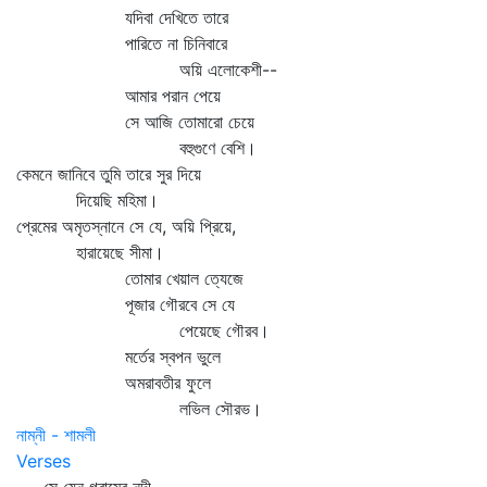
যদিবা দেখিতে তারে
পারিতে না চিনিবারে
অয়ি এলোকেশী--
আমার পরান পেয়ে
সে আজি তোমারো চেয়ে
বহুগুণে বেশি।
কেমনে জানিবে তুমি তারে সুর দিয়ে
দিয়েছি মহিমা।
প্রেমের অমৃতস্নানে সে যে, অয়ি প্রিয়ে,
হারায়েছে সীমা।
তোমার খেয়াল ত্যেজে
পূজার গৌরবে সে যে
পেয়েছে গৌরব।
মর্তের স্বপন ভুলে
অমরাবতীর ফুলে
লভিল সৌরভ।
নাম্নী - শামলী
Verses