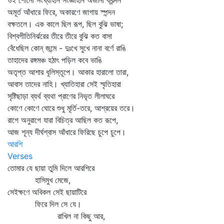
ওই শোনো সংখ্যাহীন সংজ্ঞাহীন অজানা ক্রন্দন
অমূর্ত আঁধারে ফিরে, অকারণে জাগায় স্পন্দন
বক্ষতলে। এক কালে ছিল রূপ, ছিল বুঝি ভাষা;
বিশ্বগীতিনির্ঝরের তীরে তীরে বুঝি কত বাসা
বেঁধেছিল কোন্‌ জন্মে - দুঃখে সুখে নানা বর্ণে রাঙি
তাহাদের রঙ্গমঞ্চ হঠাৎ পড়িল কবে ভাঙি
অতৃপ্ত আশার ধূলিস্তূপে। আকার হারালো তারা,
আবাস তাদের নাহি। খ্যাতিহারা সেই স্মৃতিহারা
সৃষ্টিছাড়া ব্যর্থ ব্যথা প্রাণের নিভৃত লীলাঘরে
কোণে কোণে ঘোরে শুধু মূর্তি-তরে, আশ্রয়ের তরে।
রাগে অনুরাগে যারা বিচিত্র আছিল কত রূপে,
আজ শূন্য দীর্ঘশ্বাস আঁধারে ফিরিছে চুপে চুপে।
আরশি
Verses
তোমার যে ছায়া তুমি দিলে আরশিরে
হাসিমুখ মেজে,
সেইক্ষণে অবিকল সেই ছায়াটিরে
ফিরে দিল সে যে।
রাখিল না কিছু আর,