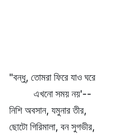
"বন্ধু, তোমরা ফিরে যাও ঘরে
এখনো সময় নয়'--
নিশি অবসান, যমুনার তীর,
ছোটো গিরিমালা, বন সুগভীর,