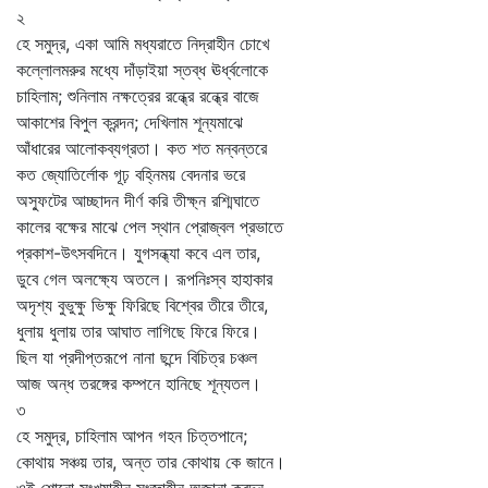
২
হে সমুদ্র, একা আমি মধ্যরাতে নিদ্রাহীন চোখে
কল্লোলমরুর মধ্যে দাঁড়াইয়া স্তব্ধ ঊর্ধ্বলোকে
চাহিলাম; শুনিলাম নক্ষত্রের রন্ধ্রে রন্ধ্রে বাজে
আকাশের বিপুল ক্রন্দন; দেখিলাম শূন্যমাঝে
আঁধারের আলোকব্যগ্রতা। কত শত মন্বন্তরে
কত জ্যোতির্লোক গূঢ় বহ্নিময় বেদনার ভরে
অস্ফুটের আচ্ছাদন দীর্ণ করি তীক্ষ্ন রশ্মিঘাতে
কালের বক্ষের মাঝে পেল স্থান প্রোজ্বল প্রভাতে
প্রকাশ-উৎসবদিনে। যুগসন্ধ্যা কবে এল তার,
ডুবে গেল অলক্ষ্যে অতলে। রূপনিঃস্ব হাহাকার
অদৃশ্য বুভুক্ষু ভিক্ষু ফিরিছে বিশ্বের তীরে তীরে,
ধুলায় ধুলায় তার আঘাত লাগিছে ফিরে ফিরে।
ছিল যা প্রদীপ্তরূপে নানা ছন্দে বিচিত্র চঞ্চল
আজ অন্ধ তরঙ্গের কম্পনে হানিছে শূন্যতল।
৩
হে সমুদ্র, চাহিলাম আপন গহন চিত্তপানে;
কোথায় সঞ্চয় তার, অন্ত তার কোথায় কে জানে।