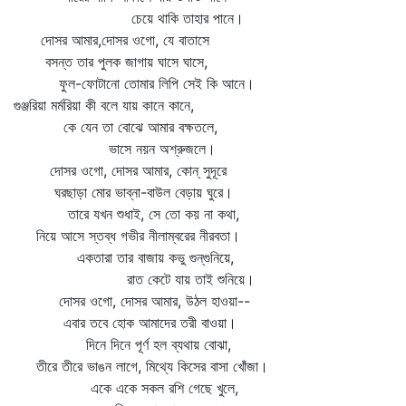
চেয়ে থাকি তাহার পানে।
দোসর আমার,দোসর ওগো, যে বাতাসে
বসন্ত তার পুলক জাগায় ঘাসে ঘাসে,
ফুল-ফোটানো তোমার লিপি সেই কি আনে।
গুঞ্জরিয়া মর্মরিয়া কী বলে যায় কানে কানে,
কে যেন তা বোঝে আমার বক্ষতলে,
ভাসে নয়ন অশ্রুজলে।
দোসর ওগো, দোসর আমার, কোন্‌ সুদূরে
ঘরছাড়া মোর ভাব্‌না-বাউল বেড়ায় ঘুরে।
তারে যখন শুধাই, সে তো কয় না কথা,
নিয়ে আসে স্তব্ধ গভীর নীলাম্বরের নীরবতা।
একতারা তার বাজায় কভু গুন্‌গুনিয়ে,
রাত কেটে যায় তাই শুনিয়ে।
দোসর ওগো, দোসর আমার, উঠল হাওয়া--
এবার তবে হোক আমাদের তরী বাওয়া।
দিনে দিনে পূর্ণ হল ব্যথায় বোঝা,
তীরে তীরে ভাঙন লাগে, মিথ্যে কিসের বাসা খোঁজা।
একে একে সকল রশি গেছে খুলে,