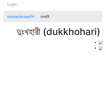
Login
Home
Verses
শিশু
দুঃখহারী
দুঃখহারী (dukkhohari)