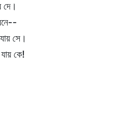
ে দে।
য়নে--
 যায় সে।
যায় কে!