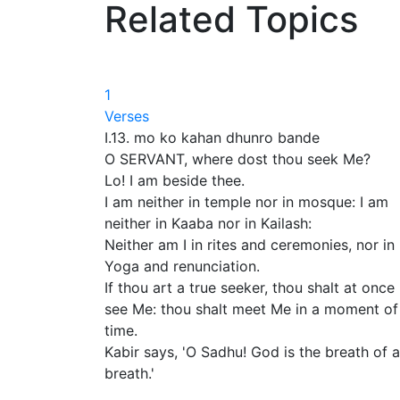
Related Topics
1
Verses
I.13. mo ko kahan dhunro bande
O SERVANT, where dost thou seek Me?
Lo! I am beside thee.
I am neither in temple nor in mosque: I am
neither in Kaaba nor in Kailash:
Neither am I in rites and ceremonies, nor in
Yoga and renunciation.
If thou art a true seeker, thou shalt at once
see Me: thou shalt meet Me in a moment of
time.
Kabir says, 'O Sadhu! God is the breath of a
breath.'