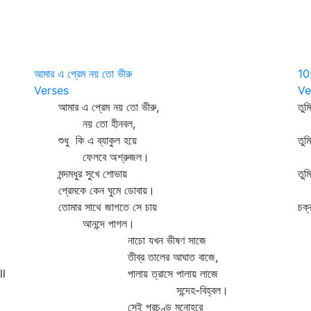
আমার এ প্রেম নয় তো ভীরু
10
Verses
Ve
আমার এ প্রেম নয় তো ভীরু,
তুম
নয় তো হীনবল,
আম
শুধু কি এ ব্যাকুল হয়ে
তুম
ফেলবে অশ্রুজল।
মি
মন্দমধুর সুখে শোভায়
তুম
প্রেমকে কেন ঘুমে ডোবায়।
থা
তোমার সাথে জাগতে সে চায়
চক্
আনন্দে পাগল।
আর
নাচো যখন ভীষণ সাজে
তীব্র তালের আঘাত বাজে,
ll
পালায় ত্রাসে পালায় লাজে
সন্দেহ-বিহ্বল।
সেই প্রচণ্ড মনোহরে