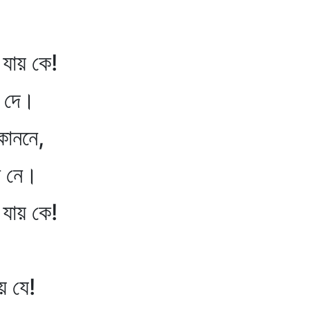
যায় কে!
ম দে।
কাননে,
স নে।
যায় কে!
য় যে!