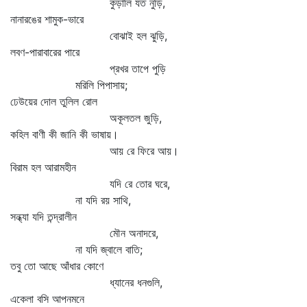
কুড়ালি যত নুড়ি,
নানারঙের শামুক-ভারে
বোঝাই হল ঝুড়ি,
লবণ-পারাবারের পারে
প্রখর তাপে পুড়ি
মরিলি পিপাসায়;
ঢেউয়ের দোল তুলিল রোল
অকূলতল জুড়ি,
কহিল বাণী কী জানি কী ভাষায়।
আয় রে ফিরে আয়।
বিরাম হল আরামহীন
যদি রে তোর ঘরে,
না যদি রয় সাথি,
সন্ধ্যা যদি তন্দ্রালীন
মৌন অনাদরে,
না যদি জ্বালে বাতি;
তবু তো আছে আঁধার কোণে
ধ্যানের ধনগুলি,
একেলা বসি আপনমনে