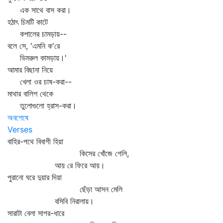
এক সাথে বাস করা।
হঠাৎ চিমটি কাটে
কপালের চামড়ায়--
বলে সে, 'এমনি ক'রে
ভিমরুল কামড়ায়।'
আমার বিছানা নিয়ে
খেলা ওর চাষ-করা--
মাথার বালিশ থেকে
তুলোগুলো হ্রাস-করা।
অবশেষে
Verses
বাহির-পথে বিবাগী হিয়া
কিসের খোঁজে গেলি,
আয় রে ফিরে আয়।
পুরানো ঘরে দুয়ার দিয়া
ছেঁড়া আসন মেলি
বসিবি নিরালায়।
সারাটা বেলা সাগর-ধারে