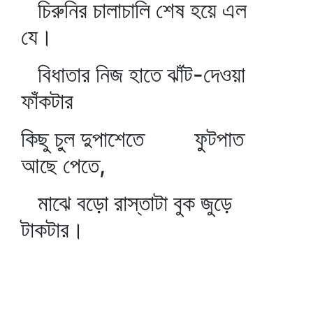
চিরুনির চালাচালি শেষ হয়ে এল
যে।
বিধাতার নিজ হাতে ঝাঁট-দেওয়া
ফাঁকটার
কিছু চুল দুপাশেতে ফুটপাত
আছে পেতে,
মাঝে বড়ো রাস্তাটা বুক জুড়ে
টাকটার।