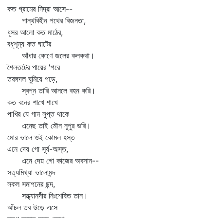
কত গ্রামের নিদ্রা আসে--
পান্থবিহীন পথের বিজনতা,
ধূসর আলো কত মাঠের,
বধূশূন্য কত ঘাটের
আঁধার কোণে জলের কলকথা।
শৈলতটের পায়ের 'পরে
তরঙ্গদল ঘুমিয়ে পড়ে,
স্বপ্ন তারি আনলে বহন করি।
কত বনের শাখে শাখে
পাখির যে গান সুপ্ত থাকে
এনেছ তাই মৌন নূপুর ভরি।
মোর ভালে ওই কোমল হস্ত
এনে দেয় গো সূর্য-অস্ত,
এনে দেয় গো কাজের অবসান--
সত্যমিথ্যা ভালোমন্দ
সকল সমাপনের ছন্দ,
সন্ধ্যানদীর নিঃশেষিত তান।
আঁচল তব উড়ে এসে