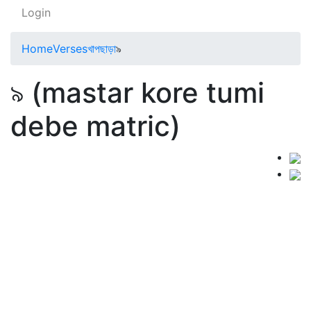
Login
Home
Verses
খাপছাড়া
৯
৯ (mastar kore tumi
debe matric)