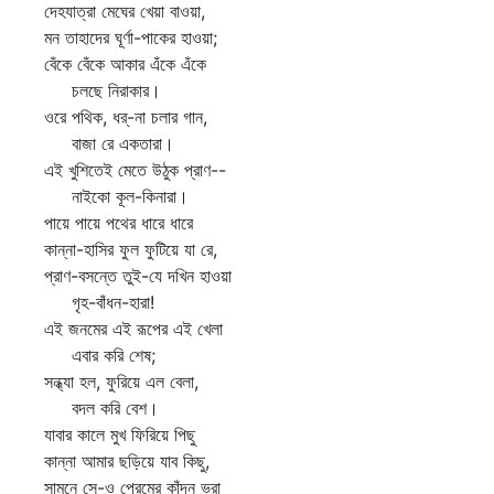
দেহযাত্রা মেঘের খেয়া বাওয়া,
মন তাহাদের ঘূর্ণা-পাকের হাওয়া;
বেঁকে বেঁকে আকার এঁকে এঁকে
চলছে নিরাকার।
ওরে পথিক, ধর্‌-না চলার গান,
বাজা রে একতারা।
এই খুশিতেই মেতে উঠুক প্রাণ--
নাইকো কূল-কিনারা।
পায়ে পায়ে পথের ধারে ধারে
কান্না-হাসির ফুল ফুটিয়ে যা রে,
প্রাণ-বসন্তে তুই-যে দখিন হাওয়া
গৃহ-বাঁধন-হারা!
এই জনমের এই রূপের এই খেলা
এবার করি শেষ;
সন্ধ্যা হল, ফুরিয়ে এল বেলা,
বদল করি বেশ।
যাবার কালে মুখ ফিরিয়ে পিছু
কান্না আমার ছড়িয়ে যাব কিছু,
সামনে সে-ও প্রেমের কাঁদন ভরা