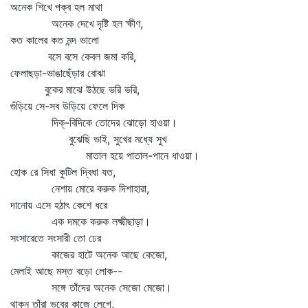
অনেক শিখে পক্ব হল মাথা
অনেক দেখে দৃষ্টি হল ক্ষীণ,
কত কালের কত মন্দ ভালো
বসে বসে কেবল জমা করি,
ফেলাছড়া-ভাঙাছেঁড়ার বোঝা
বুকের মাঝে উঠছে ভরি ভরি,
গুঁড়িয়ে সে-সব উড়িয়ে ফেলে দিক
দিক্‌-বিদিকে তোদের ঝোড়ো হাওয়া।
বুঝেছি ভাই, সুখের মধ্যে সুখ
মাতাল হয়ে পাতাল-পানে ধাওয়া।
হোক রে সিধা কুটিল দ্বিধা যত,
নেশায় মোরে করুক দিশাহারা,
দানোয় এসে হঠাৎ কেশে ধরে
এক দমকে করুক লক্ষ্মীছাড়া।
সংসারেতে সংসারী তো ঢের
কাজের হাটে অনেক আছে কেজো,
মেলাই আছে মস্ত বড়ো লোক--
সঙ্গে তাঁদের অনেক সেজো মেজো।
থাকুন তাঁরা ভবের কাজে লেগে,