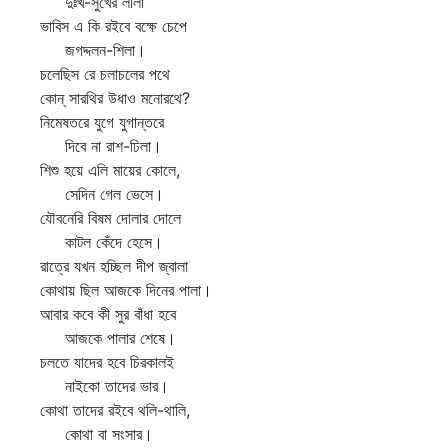
দুঃখ-সুখের লীলা
ভাবিস এ কি রইবে বক্ষে চেপে
জগদ্দলন-শিলা।
চলেছিস রে চলাচলের পথে
কোন্‌ সারথির উধাও মনোরথে?
নিমেষতরে যুগে যুগান্তরে
দিবে না রাশ-ঢিলা।
শিশু হয়ে এলি মায়ের কোলে,
সেদিন গেল ভেসে।
যৌবনেরি বিষম দোলার দোলে
কাটল কেঁদে হেসে।
রাত্রে যখন হচ্ছিল দীপ জ্বালা
কোথায় ছিল আজকে দিনের পালা।
আবার কবে কী সুর বাঁধা হবে
আজকে পালার শেষে।
চলতে যাদের হবে চিরকালই
নাইকো তাদের ভার।
কোথা তাদের রইবে থলি-থালি,
কোথা বা সংসার।