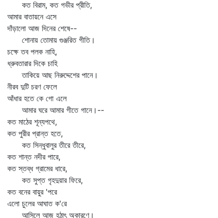
কত বিরাম, কত গভীর প্রীতি,
আমার বাতায়নে এসে
দাঁড়ালো আজ দিনের শেষে--
শোনায় তোমায় গুঞ্জরিত গীতি।
চক্ষে তব পলক নাহি,
ধ্রুবতারার দিকে চাহি
তাকিয়ে আছ নিরুদ্দেশের পানে।
নীরব দুটি চরণ ফেলে
আঁধার হতে কে গো এলে
আমার ঘরে আমার গীতে গানে।--
কত মাঠের শূন্যপথে,
কত পুরীর প্রান্ত হতে,
কত সিন্ধুবালুর তীরে তীরে,
কত শান্ত নদীর পারে,
কত স্তব্ধ গ্রামের ধারে,
কত সুপ্ত গৃহদুয়ার ফিরে,
কত বনের বায়ুর 'পরে
এলো চুলের আঘাত ক'রে
আসিলে আজ হঠাৎ অকারণে।