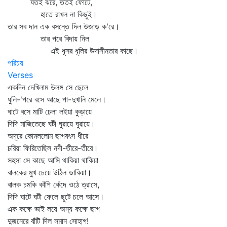
যতই ঝরে, ততই ফোটে,
হাতে রাখল না কিছুই।
তার সব দান এক বসন্তে দিল উজাড় ক'রে।
তার পরে বিদায় নিল
এই ধূসর ধূলির উদাসীনতার কাছে।
পরিচয়
Verses
একদিন দেখিলাম উলঙ্গ সে ছেলে
ধুলি-'পরে বসে আছে পা-দুখানি মেলে।
ঘাটে বসে মাটি ঢেলা লইয়া কুড়ায়ে
দিদি মাজিতেছে ঘটী ঘুরায়ে ঘুরায়ে।
অদূরে কোমললোম ছাগবৎস ধীরে
চরিয়া ফিরিতেছিল নদী-তীরে-তীরে।
সহসা সে কাছে আসি থাকিয়া থাকিয়া
বালকের মুখ চেয়ে উঠিল ডাকিয়া।
বালক চমকি কাঁপি কেঁদে ওঠে ত্রাসে,
দিদি ঘাটে ঘটী ফেলে ছুটে চলে আসে।
এক কক্ষে ভাই লয়ে অন্য কক্ষে ছাগ
দুজনেরে বাঁটি দিল সমান সোহাগ!