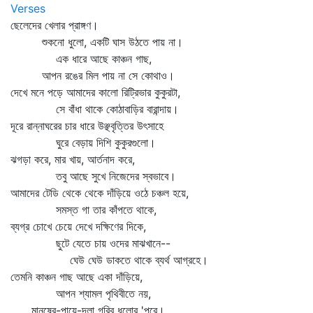
Verses
ছেলেদের খেলার প্রাঙ্গণ।
শুকনো ধুলো, একটি ঘাস উঠতে পায় না।
এক ধারে আছে কাঞ্চন গাছ,
আপন রঙের মিল পায় না সে কোথাও।
দেখে মনে পড়ে আমাদের কালো রিট্রিভার কুকুরটা,
সে বাঁধা থাকে কোঠাবাড়ির বারান্দায়।
দূরে রান্নাঘরের চার ধারে উঞ্ছবৃত্তির উৎসাহে
ঘুরে বেড়ায় দিশি কুকুরগুলো।
ঝগড়া করে, মার খায়, আর্তনাদ করে,
তবু আছে সুখে নিজেদের স্বভাবে।
আমাদের টেডি থেকে থেকে দাঁড়িয়ে ওঠে চঞ্চল হয়ে,
সমস্ত গা তার কাঁপতে থাকে,
ব্যগ্র চোখে চেয়ে দেখে দক্ষিণের দিকে,
ছুটে যেতে চায় ওদের মাঝখানে--
ঘেউ ঘেউ ডাকতে থাকে ব্যর্থ আগ্রহে।
তেমনি কাঞ্চন গাছ আছে একা দাঁড়িয়ে,
আপন শ্যামল পৃথিবীতে নয়,
মানুষের-পায়ে-দলা গরিব ধুলোর 'পরে।