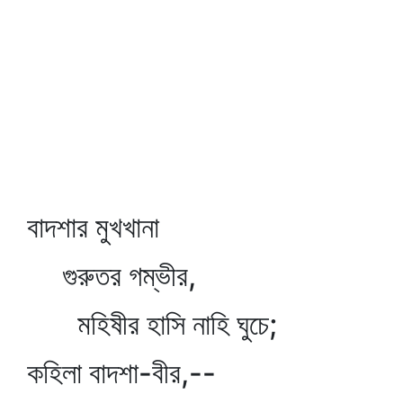
বাদশার মুখখানা
গুরুতর গম্ভীর,
মহিষীর হাসি নাহি ঘুচে;
কহিলা বাদশা-বীর,--