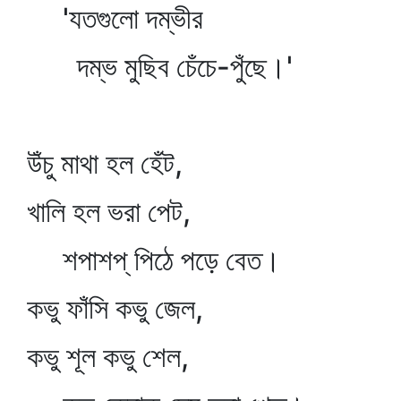
'যতগুলো দম্ভীর
দম্ভ মুছিব চেঁচে-পুঁছে।'
উঁচু মাথা হল হেঁট,
খালি হল ভরা পেট,
শপাশপ্‌ পিঠে পড়ে বেত।
কভু ফাঁসি কভু জেল,
কভু শূল কভু শেল,