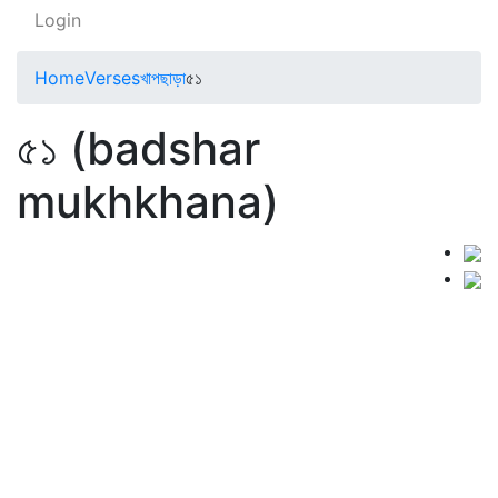
Login
Home
Verses
খাপছাড়া
৫১
৫১ (badshar
mukhkhana)