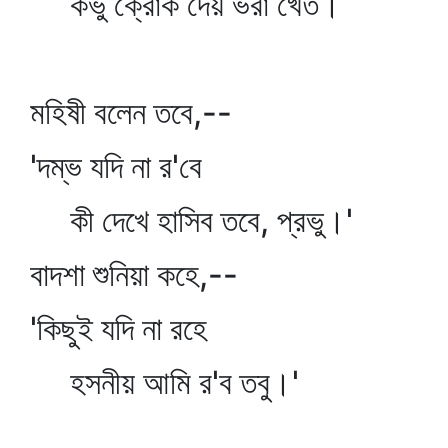
কভু ক্রোক দেয় ভরা খেত।
মহিষী বলেন তবে,--
'দম্ভ যদি না র'বে
কী দেখে হাসিব তবে, প্রভু।'
বাদশা শুনিয়া কহে,--
'কিছুই যদি না রহে
হসনীয় আমি র'ব তবু।'