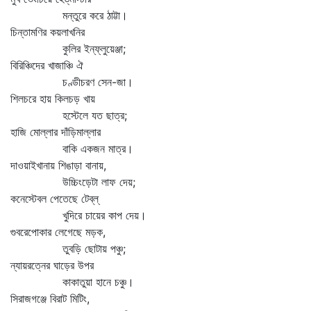
মন্তুরে করে ঠাট্টা।
চিন্তামণির কয়লাখনির
কুলির ইন্‌ফ্লুয়েঞ্জা;
বিরিঞ্চিদের খাজাঞ্চি ঐ
চণ্ডীচরণ সেন-জা।
শিলচরে হায় কিলচড় খায়
হস্টেলে যত ছাত্র;
হাজি মোল্লার দাঁড়িমাল্লার
বাকি একজন মাত্র।
দাওয়াইখানায় শিঙাড়া বানায়,
উচ্চিংড়েটা লাফ দেয়;
কনেস্টেবল পেতেছে টেব্‌ল্‌
খুদিরে চায়ের কাপ দেয়।
গুবরেপোকার লেগেছে মড়ক,
তুবড়ি ছোটায় পঞ্চু;
ন্যায়রত্নের ঘাড়ের উপর
কাকাতুয়া হানে চঞ্চু।
সিরাজগঞ্জে বিরাট মিটিং,