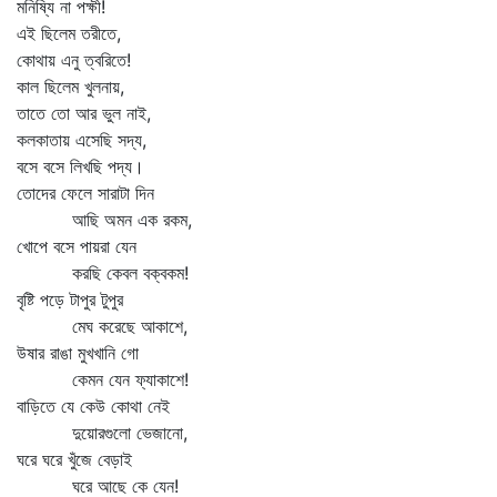
মনিষ্যি না পক্ষী!
এই ছিলেম তরীতে,
কোথায় এনু ত্বরিতে!
কাল ছিলেম খুলনায়,
তাতে তো আর ভুল নাই,
কলকাতায় এসেছি সদ্য,
বসে বসে লিখছি পদ্য।
তোদের ফেলে সারাটা দিন
আছি অমন এক রকম,
খোপে বসে পায়রা যেন
করছি কেবল বক্‌বকম!
বৃষ্টি পড়ে টাপুর টুপুর
মেঘ করেছে আকাশে,
উষার রাঙা মুখখানি গো
কেমন যেন ফ্যাকাশে!
বাড়িতে যে কেউ কোথা নেই
দুয়োরগুলো ভেজানো,
ঘরে ঘরে খুঁজে বেড়াই
ঘরে আছে কে যেন!