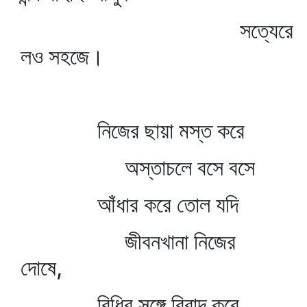
সত্যেরে
লও সহজে।
নিজের ছায়া মস্ত করে
অস্তাচলে বসে বসে
আঁধার করে তোল যদি
জীবনখানা নিজের
দোষে,
বিধির সঙ্গে বিবাদ করে