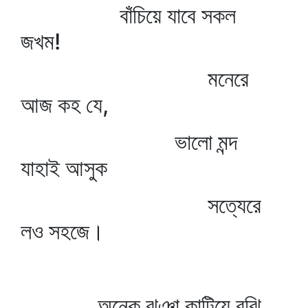
বাঁচিয়ে যাবে সকল
জখম!
মনেরে
আজ কহ যে,
ভালো মন্দ
যাহাই আসুক
সত্যেরে
লও সহজে।
অনেক ঝঞ্ঝা কাটিয়ে বুঝি