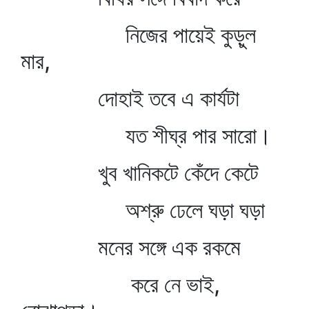
নিজের পায়েই কুড়ুল
মার,
দোহাই তবে এ কার্যটা
যত শীঘ্র পার সারো।
খুব খানিকটে কেঁদে কেটে
অশ্রু ঢেলে ঘড়া ঘড়া
মনের সঙ্গে এক রকমে
করে নে ভাই,