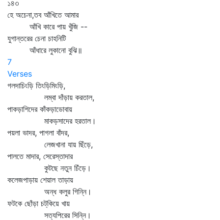
১৪৩
হে অচেনা,তব আঁখিতে আমার
আঁখি কারে পায় খুঁজি --
যুগান্তরের চেনা চাহনিটি
আঁধারে লুকানো বুঝি॥
7
Verses
গলদাচিংড়ি তিংড়িমিংড়ি,
লম্বা দাঁড়ায় করতাল,
পাকড়াশিদের কাঁকড়াডোবায়
মাকড়সাদের হরতাল।
পয়লা ভাদর, পাগলা বাঁদর,
লেজখানা যায় ছিঁড়ে,
পালতে মাদার, সেরেস্তাদার
কুটছে নতুন চিঁড়ে।
কলেজপাড়ায় শেয়াল তাড়ায়
অন্ধ কলুর গিন্নি।
ফটকে ছোঁড়া চট্‌কিয়ে খায়
সত্যপিরের সিন্নি।