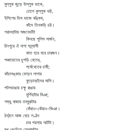
মুল্লুক জুড়ে উল্লুক ডাকে,
ঢোলে কুল্লুক ভট্ট,
ইলিশের ডিম ভাজে বঙ্কিম,
কাঁদে তিনকড়ি চট্ট।
গরানহাটায় সজনেডাঁটা
কিনছে পুলিস সার্জন,
চিৎপুরে ঐ নাগা সন্ন্যাসী
কাত হয়ে মরে চারজন।
পঞ্চায়েতের চুপড়ি বেতের,
সর্ষেখেতের চাষী;
কাঁচালঙ্কার ফোড়ন লাগায়
কুড়োনচাঁদের মাসি।
পটলডাঙায় চক্ষু রাঙায়
মুর্গিহাটার মিঞা;
শম্ভু বাজায় তম্বুরাটায়
কেঁয়াও-কেঁয়াও-কিঞা।
ঠন্‌ঠনে আজ বেচে লণ্ঠন
চার পয়সায় আটটা।
মুখ ভেংচিয়ে হেড্‌মাস্টার