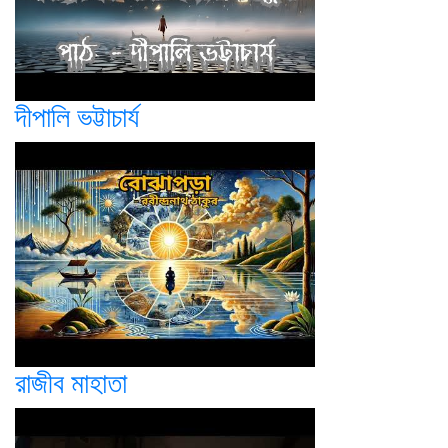
দীপালি ভট্টাচার্য
রাজীব মাহাতা