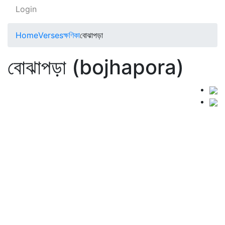
Login
Home
Verses
ক্ষণিকা
বোঝাপড়া
বোঝাপড়া (bojhapora)