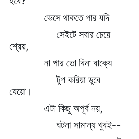
হবে?
ভেসে থাকতে পার যদি
সেইটে সবার চেয়ে
শ্রেয়,
না পার তো বিনা বাক্যে
টুপ করিয়া ডুবে
যেয়ো।
এটা কিছু অপূর্ব নয়,
ঘটনা সামান্য খুবই--