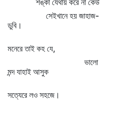
শঙ্কা যেথায় করে না কেউ
সেইখানে হয় জাহাজ-
ডুবি।
মনেরে তাই কহ যে,
ভালো
মন্দ যাহাই আসুক
সত্যেরে লও সহজে।