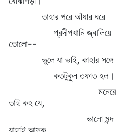
বোঝাপড়া।
তাহার পরে আঁধার ঘরে
প্রদীপখানি জ্বালিয়ে
তোলো--
ভুলে যা ভাই, কাহার সঙ্গে
কতটুকুন তফাত হল।
মনেরে
তাই কহ যে,
ভালো মন্দ
যাহাই আসুক