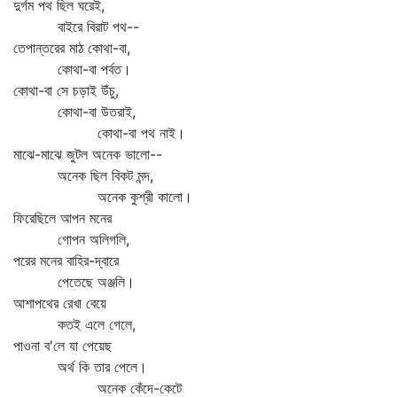
দুর্গম পথ ছিল ঘরেই,
বাইরে বিরাট পথ--
তেপান্তরের মাঠ কোথা-বা,
কোথা-বা পর্বত।
কোথা-বা সে চড়াই উঁচু,
কোথা-বা উতরাই,
কোথা-বা পথ নাই।
মাঝে-মাঝে জুটল অনেক ভালো--
অনেক ছিল বিকট মন্দ,
অনেক কুশ্রী কালো।
ফিরেছিলে আপন মনের
গোপন অলিগলি,
পরের মনের বাহির-দ্বারে
পেতেছে অঞ্জলি।
আশাপথের রেখা বেয়ে
কতই এলে গেলে,
পাওনা ব'লে যা পেয়েছ
অর্থ কি তার পেলে।
অনেক কেঁদে-কেটে