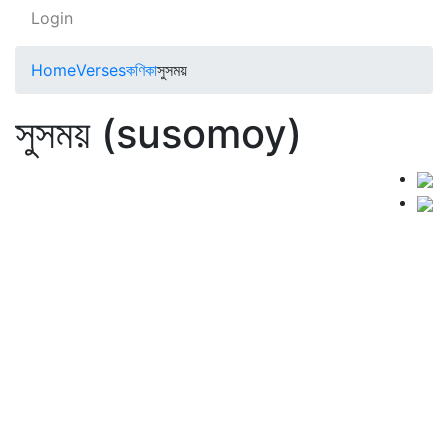
Login
Home
Verses
কণিকা
সুসময়
সুসময় (susomoy)