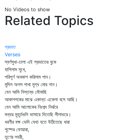
No Videos to show
Related Topics
প্রভাত
Verses
স্বর্ণসুধা-ঢালা এই প্রভাতের বুকে
যাপিলাম সুখে,
পরিপূর্ণ অবকাশ করিলাম পান।
মুদিল অলস পাখা মুগ্ধ মোর গান।
যেন আমি নিস্তব্ধ মৌমাছি
আকাশপদ্মের মাঝে একান্ত একেলা বসে আছি।
যেন আমি আলোকের নিঃশব্দ নির্ঝরে
মন্থর মুহূর্তগুলি ভাসায়ে দিতেছি লীলাভরে।
ধরণীর বক্ষ ভেদি যেথা হতে উঠিতেছে ধারা
পুষ্পের ফোয়ারা,
তৃণের লহরী,