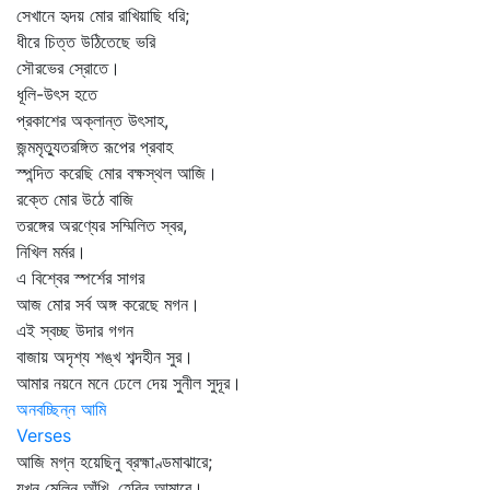
সেখানে হৃদয় মোর রাখিয়াছি ধরি;
ধীরে চিত্ত উঠিতেছে ভরি
সৌরভের স্রোতে।
ধূলি-উৎস হতে
প্রকাশের অক্লান্ত উৎসাহ,
জন্মমৃত্যুতরঙ্গিত রূপের প্রবাহ
স্পন্দিত করেছি মোর বক্ষস্থল আজি।
রক্তে মোর উঠে বাজি
তরঙ্গের অরণ্যের সম্মিলিত স্বর,
নিখিল মর্মর।
এ বিশ্বের স্পর্শের সাগর
আজ মোর সর্ব অঙ্গ করেছে মগন।
এই স্বচ্ছ উদার গগন
বাজায় অদৃশ্য শঙ্খ শব্দহীন সুর।
আমার নয়নে মনে ঢেলে দেয় সুনীল সুদূর।
অনবচ্ছিন্ন আমি
Verses
আজি মগ্ন হয়েছিনু ব্রহ্মাণ্ডমাঝারে;
যখন মেলিনু আঁখি, হেরিনু আমারে।