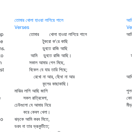
তোমার খোলা হাওয়া লাগিয়ে পালে
আম
Verses
Ve
up
তোমার খোলা হাওয়া লাগিয়ে পালে
আম
te
টুকরো ক'রে কাছি
সু
ns.
ডুবতে রাজি আছি
কথ
to
আমি ডুবতে রাজি আছি।
হৃ
m
সকাল আমার গেল মিছে,
ব্
st
বিকেল যে যায় তারি পিছে;
আম
রেখো না আর, বেঁধো না আর
আজ
কূলের কাছাকাছি।
কী
মাঝির লাগি আছি জাগি
পুল
e
সকল রাত্রিবেলা,
কোন
ঢেউগুলো যে আমায় নিয়ে
মীড়
করে কেবল খেলা।
ঘর
to
ঝড়কে আমি করব মিতে,
ডরব না তার ভ্রূকুটিতে;