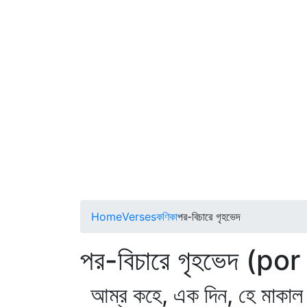
Home
Verses
কণিকা
পর-বিচারে গৃহভেদ
পর-বিচারে গৃহভেদ (
আম্র কহে, এক দিন, হে মাকাল