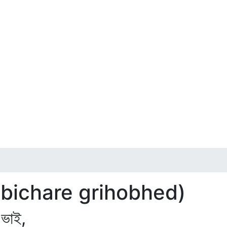
por bichare grihobhed)
 ভাই,