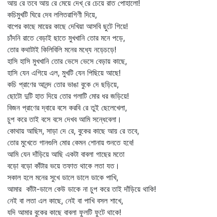
আয় রে তবে আয় রে মেয়ে দেখ্‌ রে চেয়ে রাত পোহালো!
কচিমুখটি ঘিরে দেব ললিতরাগিণী দিয়ে,
বাপের কাছে মায়ের কাছে দেখিয়া আসবি ছুটে গিয়ে!
চাঁদনি রাতে বেড়াই ছাতে মুখখানি তোর মনে পড়ে,
তোর কথাটাই কিলিবিলি মনের মধ্যে নড়েচড়ে!
হাসি হাসি মুখখানি তোর ভেসে ভেসে বেড়ায় কাছে,
হাসি যেন এগিয়ে এল, মুখটি যেন পিছিয়ে আছে!
কচি প্রাণের আনন্দ তোর ভাঙা বুকে দে ছড়িয়ে,
ছোটো দুটি হাত দিয়ে তোর গলাটি মোর ধর জড়িয়ে!
বিজন প্রাণের দ্বারে বসে করবি রে তুই ছেলেখেলা,
চুপ করে তাই বসে বসে দেখব আমি সন্ধেবেলা।
কোথায় আছিস, সাড়া দে রে, বুকের কাছে আয় রে তবে,
তোর মুখেতে গানগুলি মোর কেমন শোনায় শুনতে হবে!
আমি যেন দাঁড়িয়ে আছি একটা বাবলা গাছের মতো
বড়ো বড়ো কাঁটার ভয়ে তফাত থাকে লতা যত।
সকাল হলে মনের সুখে ডালে ডালে ডাকে পাখি,
আমার কাঁটা-ডালে কেউ ডাকে না চুপ করে তাই দাঁড়িয়ে থাকি!
নেই বা লতা এল কাছে, নেই বা পাখি বসল শাখে,
যদি আমার বুকের কাছে বাবলা ফুলটি ফুটে থাকে!