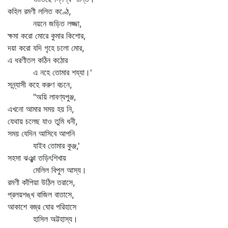
কহিল রমণী ললিত কণ্ঠে,
নয়নে জড়িত লজ্জা,
ক্ষমা করো মোরে কুমার কিশোর,
দয়া করো যদি গৃহে চলো মোর,
এ ধরণীতল কঠিন কঠোর
এ নহে তোমার শয্যা।'
সন্ন্যাসী কহে করুণ বচনে,
"অয়ি লাবণ্যপুঞ্জ,
এখনো আমার সময় হয় নি,
যেথায় চলেছ যাও তুমি ধনী,
সময় যেদিন আসিবে আপনি
যাইব তোমার কুঞ্জ,'
সহসা ঝঞ্ঝা তড়িৎশিখায়
মেলিল বিপুল আস্য।
রমণী কাঁপিয়া উঠিল তরাসে,
প্রলয়শঙ্খ বাজিল বাতাসে,
আকাশে বজ্র ঘোর পরিহাসে
হাসিল অট্টহাস্য।