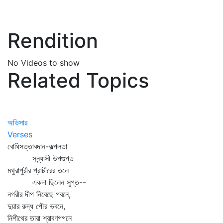
Rendition
No Videos to show
Related Topics
অভিসার
Verses
বোধিসত্তাবদান-কল্পলতা
সন্ন্যাসী উপগুপ্ত
মথুরাপুরীর প্রাচীরের তলে
একদা ছিলেন সুপ্ত--
নগরীর দীপ নিবেছে পবনে,
দুয়ার রুদ্ধ পৌর ভবনে,
নিশীথের তারা শ্রাবণগগনে