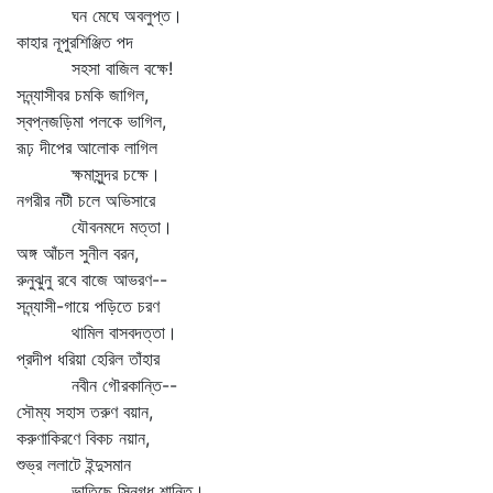
ঘন মেঘে অবলুপ্ত।
কাহার নূপুরশিঞ্জিত পদ
সহসা বাজিল বক্ষে!
সন্ন্যাসীবর চমকি জাগিল,
স্বপ্নজড়িমা পলকে ভাগিল,
রূঢ় দীপের আলোক লাগিল
ক্ষমাসুন্দর চক্ষে।
নগরীর নটী চলে অভিসারে
যৌবনমদে মত্তা।
অঙ্গ আঁচল সুনীল বরন,
রুনুঝুনু রবে বাজে আভরণ--
সন্ন্যাসী-গায়ে পড়িতে চরণ
থামিল বাসবদত্তা।
প্রদীপ ধরিয়া হেরিল তাঁহার
নবীন গৌরকান্তি--
সৌম্য সহাস তরুণ বয়ান,
করুণাকিরণে বিকচ নয়ান,
শুভ্র ললাটে ইন্দুসমান
ভাতিছে স্নিগ্ধ শান্তি।