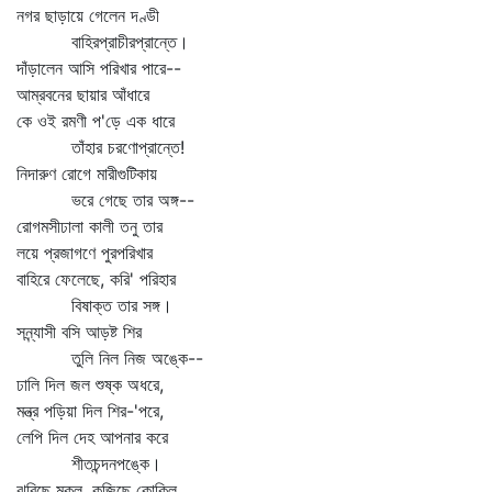
নগর ছাড়ায়ে গেলেন দণ্ডী
বাহিরপ্রাচীরপ্রান্তে।
দাঁড়ালেন আসি পরিখার পারে--
আম্রবনের ছায়ার আঁধারে
কে ওই রমণী প'ড়ে এক ধারে
তাঁহার চরণোপ্রান্তে!
নিদারুণ রোগে মারীগুটিকায়
ভরে গেছে তার অঙ্গ--
রোগমসীঢালা কালী তনু তার
লয়ে প্রজাগণে পুরপরিখার
বাহিরে ফেলেছে, করি' পরিহার
বিষাক্ত তার সঙ্গ।
সন্ন্যাসী বসি আড়ষ্ট শির
তুলি নিল নিজ অঙ্কে--
ঢালি দিল জল শুষ্ক অধরে,
মন্ত্র পড়িয়া দিল শির-'পরে,
লেপি দিল দেহ আপনার করে
শীতচন্দনপঙ্কে।
ঝরিছে মুকুল, কূজিছে কোকিল,