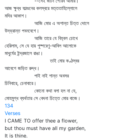
--সেই জানি গৌরব আমার।
আজ ক্ষুব্ধ ফাল্গুনের কলস্বরে মত্ততাহিল্লোলে
মদির আকাশ।
আজি মোর এ অশান্ত চিত্ত দোলে
উদ্‌ভ্রান্ত পবনবেগে।
আজি তারে যে বিহ্বল চোখে
হেরিলাম, সে যে হায় পুষ্পরেণু-আবিল আলোকে
মাধুর্যের ইন্দ্রজালে রাঙা।
তাই মোর কণ্ঠস্বর
আবেগে জড়িত রুদ্ধ।
পাই নাই শান্ত অবসর
চিনিবারে, চেনাবারে।
কোনো কথা বলা হল না যে,
মোহমুগ্ধ ব্যর্থতার সে বেদনা চিত্তে মোর বাজে।
134
Verses
I CAME TO offer thee a flower,
but thou must have all my garden,
It is thine.