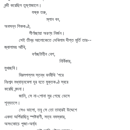
বন্দী করেছিল তৃষ্ণাজালে।
শুষ্ক তরু,
ম্লান বন,
অবসন্ন পিককণ্ঠ,
শীর্ণচ্ছায়া অরণ্য নির্জন।
সেই তীব্র আলোকেতে দেখিলাম দীপ্ত মূর্তি তার--
জ্বালাময় আঁখি,
বর্ণচ্ছটাহীন বেশ,
নির্বিকার,
মুখচ্ছবি।
বিরলপল্লব স্তব্ধ বনবীথি 'পরে
নিঃশব্দ মধ্যাহ্নবেলা দূর হতে মুক্তকণ্ঠ স্বরে
করেছি বন্দনা।
জানি, সে না-শোনা সুর গেছে ভেসে
শূন্যতলে।
সেও ভালো, তবু সে তো তাহারই উদ্দেশে
একদা অর্পিয়াছিনু স্পষ্টবাণী, সত্য নমস্কার,
অসংকোচে পূজা-অর্ঘ্য