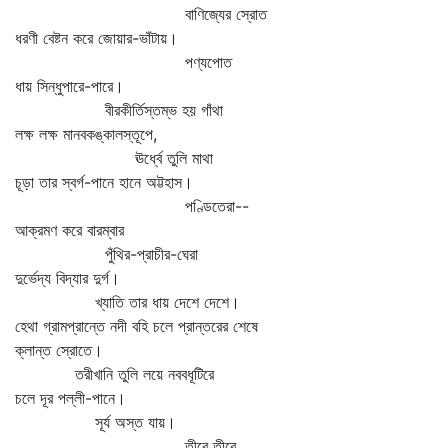
বাণিজ্যের স্রোত
ধরণী বেষ্টন করে জোয়ার-ভাঁটায়।
পণ্যপোত
ধায় সিন্ধুপারে-পারে।
বীরকীর্তিস্তম্ভ হয় গাঁথা
লক্ষ লক্ষ মানবকঙ্কালস্তূপে,
ঊর্ধ্বে তুলি মাথা
চূড়া তার স্বর্গ-পানে হানে অট্টহাস।
পণ্ডিতেরা--
আক্রমণ করে বারম্বার
পুঁথির-প্রাচীর-ঘেরা
দুর্ভেদ্য বিদ্যার দুর্গ।
খ্যাতি তার ধায় দেশে দেশে।
হেথা গ্রামপ্রান্তে নদী বহি চলে প্রান্তরের শেষে
ক্লান্ত স্রোতে।
তরীখানি তুলি লয়ে নববধূটিরে
চলে দূর পল্লী-পানে।
সূর্য অস্ত যায়।
তীরে তীরে