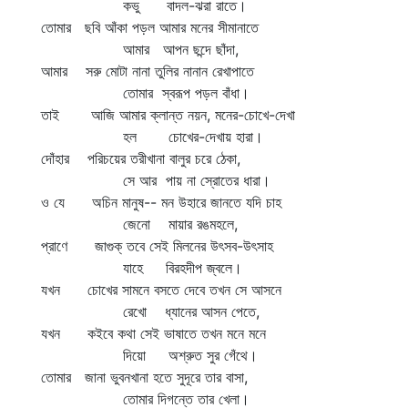
কভু বাদল-ঝরা রাতে।
তোমার ছবি আঁকা পড়ল আমার মনের সীমানাতে
আমার আপন ছন্দে ছাঁদা,
আমার সরু মোটা নানা তুলির নানান রেখাপাতে
তোমার স্বরূপ পড়ল বাঁধা।
তাই আজি আমার ক্লান্ত নয়ন, মনের-চোখে-দেখা
হল চোখের-দেখায় হারা।
দোঁহার পরিচয়ের তরীখানা বালুর চরে ঠেকা,
সে আর পায় না স্রোতের ধারা।
ও যে অচিন মানুষ-- মন উহারে জানতে যদি চাহ
জেনো মায়ার রঙমহলে,
প্রাণে জাগুক্‌ তবে সেই মিলনের উৎসব-উৎসাহ
যাহে বিরহদীপ জ্বলে।
যখন চোখের সামনে বসতে দেবে তখন সে আসনে
রেখো ধ্যানের আসন পেতে,
যখন কইবে কথা সেই ভাষাতে তখন মনে মনে
দিয়ো অশ্রুত সুর গেঁথে।
তোমার জানা ভুবনখানা হতে সুদূরে তার বাসা,
তোমার দিগন্তে তার খেলা।