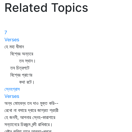
Related Topics
7
Verses
হে মহা ধীমান
বিশ্বের অন্তরে
তব স্থান।
তব চিত্রপটে
বিশ্বের প্রাণের
কথা রটে।
স্নেহগ্রাস
Verses
অন্ধ মোহবন্ধ তব দাও মুক্ত করি--
রেখো না বসায়ে দ্বারে জাগ্রত প্রহরী
হে জননী, আপনার স্নেহ-কারাগারে
সন্তানেরে চিরজন্ম বন্দী রাখিবারে।
বেষ্টন করিয়া তারে আগ্রহ-পরশে,