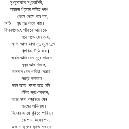
সুখঘুমঘোরে মধুরহাসিনী,
অজানা প্রিয়ার ললিত পরশ
ভেসে ভেসে বহে যায়,
অতি মৃদু মৃদু লাগে গায়।
বিস্মরণমোহে আঁধারে আলোকে
মনে পড়ে যেন তায়,
স্মৃতি-আশা-মাখা মৃদু সুখে দুখে
পুলকিয়া উঠে কায়।
ভ্রমি আমি যেন সুদূর কাননে,
সুদূর আকাশতলে,
আনমনে যেন গাহিয়া বেড়াই
সরযূর কলকলে।
গহন বনের কোথা হতে শুনি
বাঁশির স্বর-আভাস,
বনের হৃদয় বাজাইছে যেন
মরমের অভিলাষ।
বিভোর হৃদয়ে বুঝিতে পারি নে
কে গায় কিসের গান,
অজানা ফুলের সুরভি মাখানো