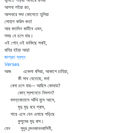
ভূমিতে পড়িয়া আঁধারে বসিয়া
আপনা লইয়া রত,
আপনারে সদা কোলেতে তুলিয়া
সোহাগ করিস কত!
আর কতদিন কাটিবে এমন,
সময় যে চলে যায়।
ওই শোন্‌ ওই ডাকিছে সবাই,
বাহির হইয়া আয়!
জাগ্রত স্বপ্ন
Verses
আজ একেলা বসিয়া, আকাশে চাহিয়া,
কী সাধ যেতেছে, মন!
বেলা চলে যায়-- আছিস কোথায়?
কোন্‌ স্বপনেতে নিমগন?
বসন্তবাতাসে আঁখি মুদে আসে,
মৃদু মৃদু বহে শ্বাস,
গায়ে এসে যেন এলায়ে পড়িছে
কুসুমের মৃদু বাস।
যেন সুদূর নন্দনকাননবাসিনী,