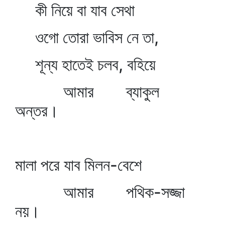
কী নিয়ে বা যাব সেথা
ওগো তোরা ভাবিস নে তা,
শূন্য হাতেই চলব, বহিয়ে
আমার ব্যাকুল
অন্তর।
মালা পরে যাব মিলন-বেশে
আমার পথিক-সজ্জা
নয়।