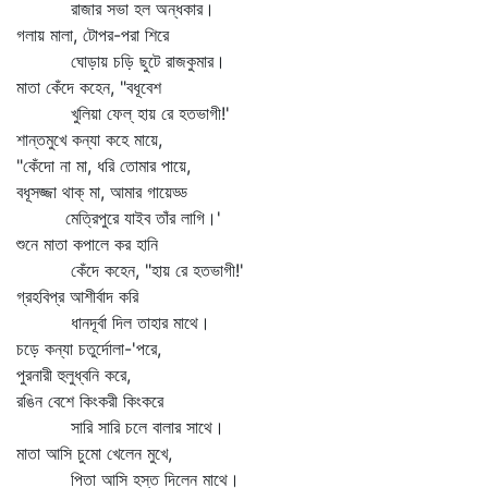
রাজার সভা হল অন্ধকার।
গলায় মালা, টোপর-পরা শিরে
ঘোড়ায় চড়ি ছুটে রাজকুমার।
মাতা কেঁদে কহেন, "বধূবেশ
খুলিয়া ফেল্‌ হায় রে হতভাগী!'
শান্তমুখে কন্যা কহে মায়ে,
"কেঁদো না মা, ধরি তোমার পায়ে,
বধূসজ্জা থাক্‌ মা, আমার গায়েড্ড
মেত্রিপুরে যাইব তাঁর লাগি।'
শুনে মাতা কপালে কর হানি
কেঁদে কহেন, "হায় রে হতভাগী!'
গ্রহবিপ্র আশীর্বাদ করি
ধানদূর্বা দিল তাহার মাথে।
চড়ে কন্যা চতুর্দোলা-'পরে,
পুরনারী হুলুধ্বনি করে,
রঙিন বেশে কিংকরী কিংকরে
সারি সারি চলে বালার সাথে।
মাতা আসি চুমো খেলেন মুখে,
পিতা আসি হস্ত দিলেন মাথে।