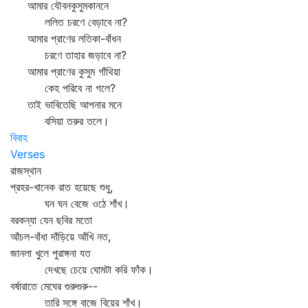
আমার যৌবনকুসুমকাননে
ললিত চরণে বেড়াবে না?
আমার প্রাণের লতিকা-বাঁধন
চরণে তাহার জড়াবে না?
আমার প্রাণের কুসুম গাঁথিয়া
কেহ পরিবে না গলে?
তাই ভাবিতেছি আপনার মনে
বসিয়া তরুর তলে।
বিবাহ
Verses
রাজস্থান
প্রহর-খানেক রাত হয়েছে শুধু,
ঘন ঘন বেজে ওঠে শাঁখ।
বরকন্যা যেন ছবির মতো
আঁচল-বাঁধা দাঁড়িয়ে আঁখি নত,
জানলা খুলে পুরাঙ্গনা যত
দেখছে চেয়ে ঘোমটা করি ফাঁক।
বর্ষারাতে মেঘের গুরুগুরু--
তারি সঙ্গে বাজে বিয়ের শাঁখ।