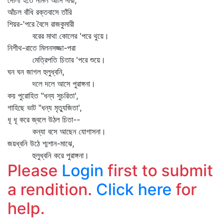
দোলা হতে নামল আসি নারী,
আঁচল বাঁধি রক্তবাসে তাঁরি
শিয়র-'পরে বৈসে রাজকুমারী
বরের মাথা কোলের 'পরে থুয়ে।
নিশীথ-রাতে মিলনসজ্জা-পরা
মেত্রিপতি চিতার 'পরে শুয়ে।
ঘন ঘন জাগল হুলুধ্বনি,
দলে দলে আসে পুরাঙ্গনা।
কয় পুরোহিত "ধন্য সুচরিতা',
গাহিছে ভাট "ধন্য মৃত্যুজিতা',
ধূ ধূ করে জ্বলে উঠল চিতা--
কন্যা বসে আছেন যোগাসনা।
জয়ধ্বনি উঠে শ্মশান-মাঝে,
হুলুধ্বনি করে পুরাঙ্গনা।
Please
Login
first to submit
a rendition.
Click here
for
help.