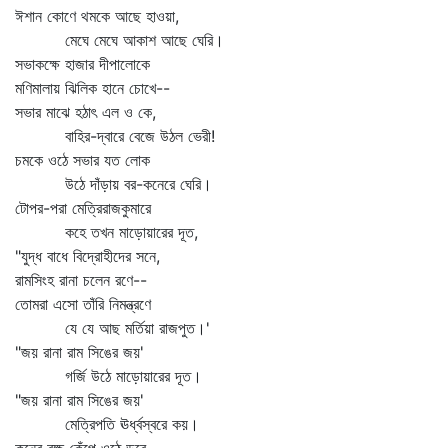
ঈশান কোণে থমকে আছে হাওয়া,
মেঘে মেঘে আকাশ আছে ঘেরি।
সভাকক্ষে হাজার দীপালোকে
মণিমালায় ঝিলিক হানে চোখে--
সভার মাঝে হঠাৎ এল ও কে,
বাহির-দ্বারে বেজে উঠল ভেরী!
চমকে ওঠে সভার যত লোক
উঠে দাঁড়ায় বর-কনেরে ঘেরি।
টোপর-পরা মেত্রিরাজকুমারে
কহে তখন মাড়োয়ারের দূত,
"যুদ্ধ বাধে বিদ্রোহীদের সনে,
রামসিংহ রানা চলেন রণে--
তোমরা এসো তাঁরি নিমন্ত্রণে
যে যে আছ মর্তিয়া রাজপুত।'
"জয় রানা রাম সিঙের জয়'
গর্জি উঠে মাড়োয়ারের দূত।
"জয় রানা রাম সিঙের জয়'
মেত্রিপতি ঊর্ধ্বস্বরে কয়।