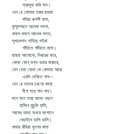
স্বরসুধা করি পান।
যেন রে কোথায় তরুর ছায়ায়
বসিয়া রূপসী বালা,
কুসুমশয়নে আধেক মগনা,
বাকল-বসনে আধেক মগনা,
সুখদুখগান গাহিছে শুইয়া
গাঁথিতে গাঁথিতে মালা।
ছায়ায় আলোকে, নিঝরের ধারে,
কোথা কোন্‌ গুপ্ত গুহার মাঝারে,
যেন হেথা হোথা কে কোথায় আছে
এখনি দেখিতে পাব--
যেন রে তাদের চরণের কাছে
বীণা লয়ে গান গাব।
শুনে শুনে তারা আনত নয়নে
হাসিবে মুচুকি হাসি,
শরমের আভা অধরে কপোলে
বেড়াইবে ভাসি ভাসি।
মাথায় বাঁধিয়া ফুলের মালা