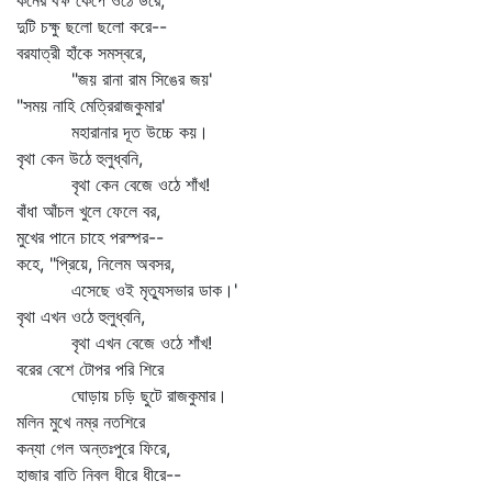
কনের বক্ষ কেঁপে ওঠে ডরে,
দুটি চক্ষু ছলো ছলো করে--
বরযাত্রী হাঁকে সমস্বরে,
"জয় রানা রাম সিঙের জয়'
"সময় নাহি মেত্রিরাজকুমার'
মহারানার দূত উচ্চে কয়।
বৃথা কেন উঠে হুলুধ্বনি,
বৃথা কেন বেজে ওঠে শাঁখ!
বাঁধা আঁচল খুলে ফেলে বর,
মুখের পানে চাহে পরস্পর--
কহে, "প্রিয়ে, নিলেম অবসর,
এসেছে ওই মৃত্যুসভার ডাক।'
বৃথা এখন ওঠে হুলুধ্বনি,
বৃথা এখন বেজে ওঠে শাঁখ!
বরের বেশে টোপর পরি শিরে
ঘোড়ায় চড়ি ছুটে রাজকুমার।
মলিন মুখে নম্র নতশিরে
কন্যা গেল অন্তঃপুরে ফিরে,
হাজার বাতি নিবল ধীরে ধীরে--