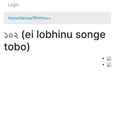
Login
Home
Verses
গীতিমাল্য
১০২
১০২ (ei lobhinu songe
tobo)