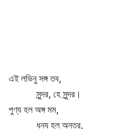
এই লভিনু সঙ্গ তব,
সুন্দর, হে সুন্দর।
পুণ্য হল অঙ্গ মম,
ধন্য হল অন্তর,