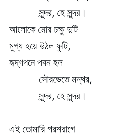
সুন্দর, হে সুন্দর।
আলোকে মোর চক্ষু দুটি
মুগ্ধ হয়ে উঠল ফুটি,
হৃদ্‌গগনে পবন হল
সৌরভেতে মন্থর,
সুন্দর, হে সুন্দর।
এই তোমারি পরশরাগে