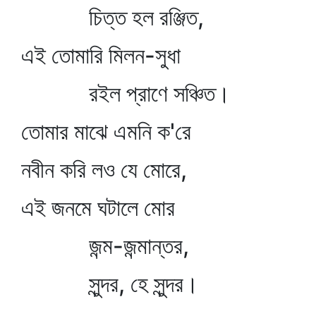
চিত্ত হল রঞ্জিত,
এই তোমারি মিলন-সুধা
রইল প্রাণে সঞ্চিত।
তোমার মাঝে এমনি ক'রে
নবীন করি লও যে মোরে,
এই জনমে ঘটালে মোর
জন্ম-জন্মান্তর,
সুন্দর, হে সুন্দর।