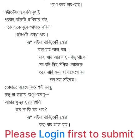
প্রাণ করে হায়-হায়।
নদীতটসম কেবলি বৃথাই
প্রবাহ আঁকড়ি রাখিবারে চাই,
একে একে বুকে আঘাত করিয়া
ঢেউগুলি কোথা ধায়।
অল্প লইয়া থাকি,তাই মোর
যাহা যায় তাহা যায়।
যাহা যায় আর যাহা-কিছু থাকে
সব যদি দিই সঁপিয়া তোমাকে
তবে নাহি ক্ষয়, সবি জেগে রয়
তব মহা মহিমায়।
তোমাতে রয়েছে কত শশী ভানু,
কভু না হারায়ে অণু পরমাণু--
আমার ক্ষুদ্র হারাধনগুলি
রবে না কি তব পায়?
অল্প লইয়া থাকি,তাই মোর
যাহা যায় তাহা যায়।
Please
Login
first to submit