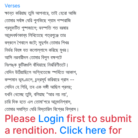
Verses
ক্ষান্ত করিয়াছ তুমি আপনারে, তাই হেরো আজি
তোমার সর্বাঙ্গ ঘেরি পুলকিছে শ্যাম শস্পরাজি
প্রস্ফুটিত পুষ্পজালে; বনস্পতি শত বরষার
আনন্দবর্ষণকাব্য লিখিতেছে পত্রপুঞ্জে তার
বল্কলে শৈবালে জটে; সুদুর্গম তোমার শিখর
নির্ভয় বিহঙ্গ যত কলোল্লাসে করিছে মুখর।
আসি নরনারীদল তোমার বিপুল বক্ষপটে
নিঃশঙ্ক কুটিরগুলি বাঁধিয়াছে নির্ঝরিণীতটে।
যেদিন উঠিয়াছিলে অগ্নিতেজে স্পর্ধিতে আকাশ,
কম্পমান ভূমণ্ডলে, চন্দ্রসূর্য করিবারে গ্রাস --
সেদিন হে গিরি, তব এক সঙ্গী আছিল প্রলয়;
যখনি থেমেছ তুমি, বলিয়াছ "আর নয় নয়',
চারি দিক হতে এল তোমা'পরে আনন্দনিশ্বাস,
তোমার সমাপ্তি ঘেরি বিস্তারিল বিশ্বের বিশ্বাস।
Please
Login
first to submit
a rendition.
Click here
for