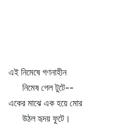
এই নিমেষে গণনাহীন
নিমেষ গেল টুটে--
একের মাঝে এক হয়ে মোর
উঠল হৃদয় ফুটে।