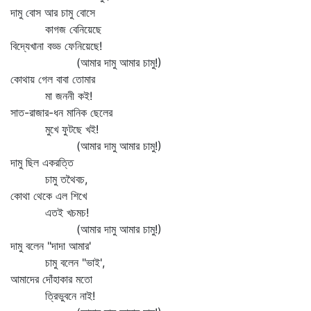
দামু বোস আর চামু বোসে
কাগজ বেনিয়েছে
বিদ্যেখানা বড্ড ফেনিয়েছে!
(আমার দামু আমার চামু!)
কোথায় গেল বাবা তোমার
মা জননী কই!
সাত-রাজার-ধন মানিক ছেলের
মুখে ফুটছে খই!
(আমার দামু আমার চামু!)
দামু ছিল একরত্তি
চামু তথৈবচ,
কোথা থেকে এল শিখে
এতই খচমচ!
(আমার দামু আমার চামু!)
দামু বলেন "দাদা আমার'
চামু বলেন "ভাই',
আমাদের দোঁহাকার মতো
ত্রিভুবনে নাই!