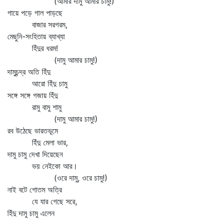
(আমার দামু আমার চামু!)
গায়ে পড়ে গাল পাড়ছে
বাজার সরগরম,
মেছুনি-সংহিতায় ব্যাখ্যা
হিঁদুর ধরম!
(দামু আমার চামু!)
দামুচন্দ্র অতি হিঁদু
আরো হিঁদু চামু
সঙ্গে সঙ্গে গজায় হিঁদু
রামু বামু শামু
(দামু আমার চামু!)
রব উঠেছে ভারতভূমে
হিঁদু মেলা ভার,
দামু চামু দেখা দিয়েছেন
ভয় নেইকো আর।
(ওরে দামু, ওরে চামু!)
নাই বটে গোতম অত্রি
যে যার গেছে সরে,
হিঁদু দামু চামু এলেন