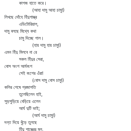
কাগজ হাতে করে।
(আহা দামু আহা চামু!)
লিখছে দোঁহে হিঁদুশাস্ত্র
এডিটোরিয়াল,
দামু বলছে মিথ্যে কথা
চামু দিচ্ছে গাল।
(হায় দামু হায় চামু!)
এমন হিঁদু মিলবে না রে
সকল হিঁদুর সেরা,
বোস অংশ আর্যবংশ
সেই বংশের এঁরা!
(বোস দামু বোস চামু!)
কলির শেষে প্রজাপতি
তুলেছিলেন হাই,
সুড়সুড়িয়ে বেড়িয়ে এলেন
আর্য দুটি ভাই;
(আর্য দামু চামু!)
দন্ত দিয়ে খুঁড়ে তুলছে
হিঁদু শাস্ত্রের মূল,