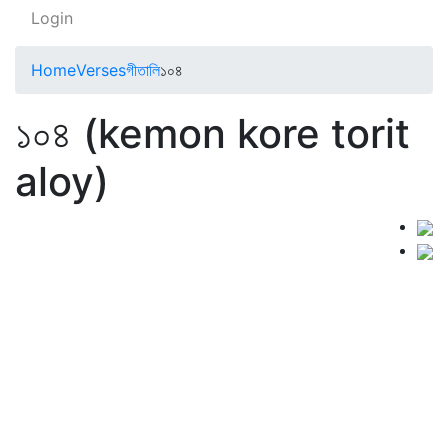
Login
Home
Verses
গীতালি
১০৪
১০৪ (kemon kore torit
aloy)