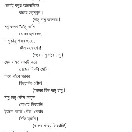
মেলাই কচুর আমদানিতে
বাজার হুলুস্থুল।
(দামু চামু অবতার!)
মনু বলেন "ম'নু আমি'
বেদের হল ভেদ,
দামু চামু শাস্ত্র ছাড়ে,
রইল মনে খেদ!
(ওরে দামু ওরে চামু!)
মেড়ার মত লড়াই করে
লেজের দিকটা মোটা,
দাপে কাঁপে থরথর
হিঁদুয়ানির খোঁটা!
(আমার হিঁদু দামু চামু!)
দামু চামু কেঁদে আকুল
কোথায় হিঁদুয়ানি!
ট্যাকে আছে গোঁজ' যেথায়
সিকি দুয়ানি।
(থলের মধ্যে হিঁদুয়ানি!)