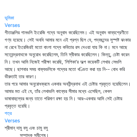
ভূমিকা
Verses
গীতাঞ্জলির গানগুলি ইংরেজি গদ্যে অনুবাদ করেছিলেম। এই অনুবাদ কাব্যশ্রেণীতে
গণ্য হয়েছে। সেই অবধি আমার মনে এই প্রশ্ন ছিল যে, পদ্যছন্দের সুস্পষ্ট ঝংকার
না রেখে ইংরেজিরই মতো বাংলা গদ্যে কবিতার রস দেওয়া যায় কি না। মনে আছে
সত্যেন্দ্রনাথকে অনুরোধ করেছিলেম, তিনি স্বীকার করেছিলেন। কিন্তু, চেষ্টা করেন
নি। তখন আমি নিজেই পরীক্ষা করেছি, ‘লিপিকা’র অল্প কয়েকটি লেখায় সেগুলি
আছে। ছাপবার সময় বাক্যগুলিকে পদ্যের মতো খণ্ডিত করা হয় নি-- বোধ করি
ভীরুতাই তার কারণ।
তার পরে আমার অনুরোধক্রমে একবার অবনীন্দ্রনাথ এই চেষ্টায় প্রবৃত্ত হয়েছিলেন।
আমার মত এই যে, তাঁর লেখাগুলি কাব্যের সীমার মধ্যে এসেছিল, কেবল
ভাষাবাহুল্যের জন্য তাতে পরিমাণ রক্ষা হয় নি। আর-একবার আমি সেই চেষ্টায়
প্রবৃত্ত হয়েছি।
পত্র
Verses
শ্রীমান্‌ দামু বসু এবং চামু বসু
সম্পাদক সমীপেষু।