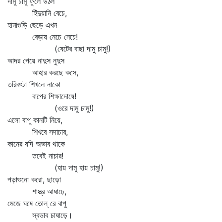
দামু চামু ফুলে উঠল
হিঁদুয়ানি বেচে,
হামাগুড়ি ছেড়ে এখন
বেড়ায় নেচে নেচে!
(ষেটের বাছা দামু চামু!)
আদর পেয়ে নাদুস নুদুস
আহার করছে কসে,
তরিবৎটা শিখলে নাকো
বাপের শিক্ষাদোষে!
(ওরে দামু চামু!)
এসো বাপু কানটি নিয়ে,
শিখবে সদাচার,
কানের যদি অভাব থাকে
তবেই নাচার!
(হায় দামু হায় চামু!)
পড়াশুনো করো, ছাড়ো
শাস্ত্র আষাঢ়ে,
মেজে ঘষে তোল্‌ রে বাপু
স্বভাব চাষাড়ে।