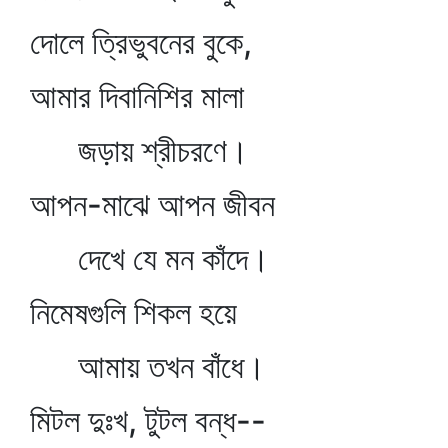
দোলে ত্রিভুবনের বুকে,
আমার দিবানিশির মালা
জড়ায় শ্রীচরণে।
আপন-মাঝে আপন জীবন
দেখে যে মন কাঁদে।
নিমেষগুলি শিকল হয়ে
আমায় তখন বাঁধে।
মিটল দুঃখ, টুটল বন্ধ--