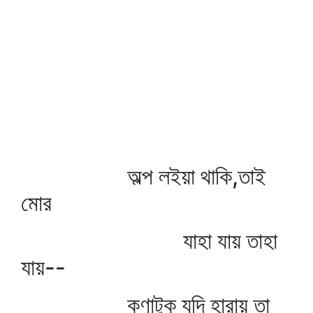
অল্প লইয়া থাকি,তাই
মোর
যাহা যায় তাহা
যায়--
কণাটুকু যদি হারায় তা