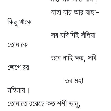
যাহা যায় আর যাহা-
কিছু থাকে
সব যদি দিই সঁপিয়া
তোমাকে
তবে নাহি ক্ষয়, সবি
জেগে রয়
তব মহা
মহিমায়।
তোমাতে রয়েছে কত শশী ভানু,