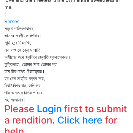
love and then feelest thine own entire sweetness in
me.
1
Verses
সমুখে শান্তিপারাবার,
ভাসাও তরণী হে কর্ণধার।
তুমি হবে চিরসাথি,
লও লও হে ক্রোড় পাতি,
অসীমের পথে জ্বলিবে জ্যোতি ধ্রুবতারকার।
মুক্তিদাতা, তোমার ক্ষমা তোমার দয়া
হবে চিরপাথেয় চিরযাত্রার।
হয় যেন মর্ত্যের বন্ধন ক্ষয়,
বিরাট বিশ্ব বাহু মেলি লয়,
পায় অন্তরে নির্ভয় পরিচয়
মহা অজানার।
Please
Login
first to submit
a rendition.
Click here
for
help.