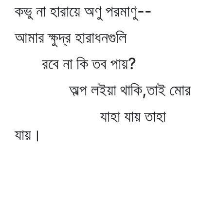
কভু না হারায়ে অণু পরমাণু--
আমার ক্ষুদ্র হারাধনগুলি
রবে না কি তব পায়?
অল্প লইয়া থাকি,তাই মোর
যাহা যায় তাহা
যায়।