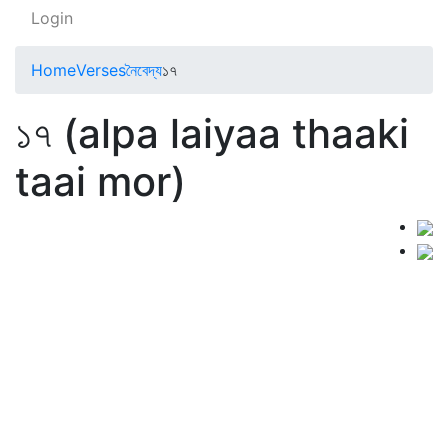
Login
Home
Verses
নৈবেদ্য
১৭
১৭ (alpa laiyaa thaaki
taai mor)