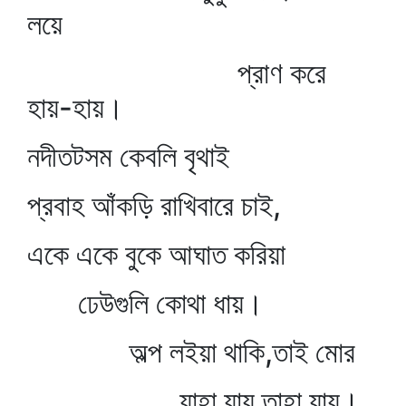
লয়ে
প্রাণ করে
হায়-হায়।
নদীতটসম কেবলি বৃথাই
প্রবাহ আঁকড়ি রাখিবারে চাই,
একে একে বুকে আঘাত করিয়া
ঢেউগুলি কোথা ধায়।
অল্প লইয়া থাকি,তাই মোর
যাহা যায় তাহা যায়।