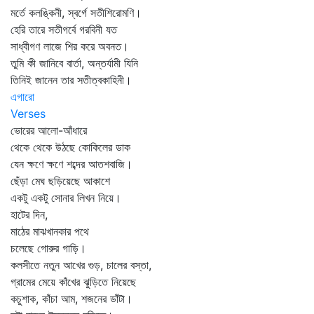
মর্তে কলঙ্কিনী, স্বর্গে সতীশিরোমণি।
হেরি তারে সতীগর্বে গরবিনী যত
সাধ্বীগণ লাজে শির করে অবনত।
তুমি কী জানিবে বার্তা, অন্তর্যামী যিনি
তিনিই জানেন তার সতীত্বকাহিনী।
এগারো
Verses
ভোরের আলো-আঁধারে
থেকে থেকে উঠছে কোকিলের ডাক
যেন ক্ষণে ক্ষণে শব্দের আতশবাজি।
ছেঁড়া মেঘ ছড়িয়েছে আকাশে
একটু একটু সোনার লিখন নিয়ে।
হাটের দিন,
মাঠের মাঝখানকার পথে
চলেছে গোরুর গাড়ি।
কলসীতে নতুন আখের গুড়, চালের বস্তা,
গ্রামের মেয়ে কাঁখের ঝুড়িতে নিয়েছে
কচুশাক, কাঁচা আম, শজনের ডাঁটা।