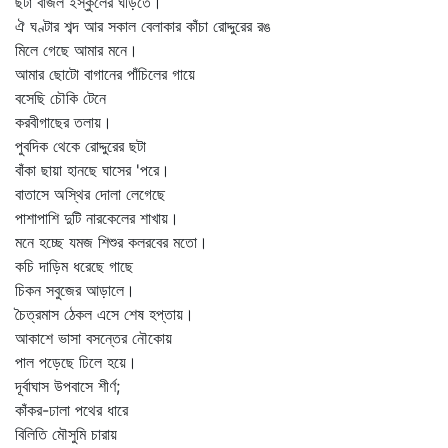
ছটা বাজল ইস্কুলের ঘড়িতে।
ঐ ঘণ্টার শব্দ আর সকাল বেলাকার কাঁচা রোদ্দুরের রঙ
মিলে গেছে আমার মনে।
আমার ছোটো বাগানের পাঁচিলের গায়ে
বসেছি চৌকি টেনে
করবীগাছের তলায়।
পুবদিক থেকে রোদ্দুরের ছটা
বাঁকা ছায়া হানছে ঘাসের 'পরে।
বাতাসে অস্থির দোলা লেগেছে
পাশাপাশি দুটি নারকেলের শাখায়।
মনে হচ্ছে যমজ শিশুর কলরবের মতো।
কচি দাড়িম ধরেছে গাছে
চিকন সবুজের আড়ালে।
চৈত্রমাস ঠেকল এসে শেষ হপ্তায়।
আকাশে ভাসা বসন্তের নৌকোয়
পাল পড়েছে ঢিলে হয়ে।
দূর্বাঘাস উপবাসে শীর্ণ;
কাঁকর-ঢালা পথের ধারে
বিলিতি মৌসুমি চারায়