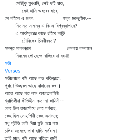
সেইটুকু মুখখানি, সেই দুটি হাত,
সেই হাসি অধরের ধারে,
সে নহিলে এ জগৎ শুষ্ক মরুভূমিবৎ--
নিতান্ত সামান্য এ কি এ বিশ্বব্যাপারে?
এ আর্তস্বরের কাছে রহিবে অটুট
চৌদিকের চিরনীরবতা?
সমস্ত মানবপ্রাণ বেদনায় কম্পমান
নিয়মের লৌহবক্ষে বাজিবে না ব্যথা!
সতী
Verses
সতীলোকে বসি আছে কত পতিব্রতা,
পুরাণে উজ্জ্বল আছে যাঁহাদের কথা।
আরো আছে শত লক্ষ অজ্ঞাতনামিনী
খ্যাতিহীনা কীর্তিহীনা কত-না কামিনী--
কেহ ছিল রাজসৌধে কেহ পর্ণঘরে,
কেহ ছিল সোহাগিনী কেহ অনাদরে;
শুধু প্রীতি ঢালি দিয়া মুছি লয়ে নাম
চলিয়া এসেছে তারা ছাড়ি মর্তধাম।
তারি মাঝে বসি আছে পতিতা রমণী