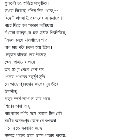
ফুলগুলি রঙ হারিয়ে সংকুচিত।
হাওয়া দিয়েছে পশ্চিম দিক থেকে,--
বিদেশী হাওয়া চৈত্রমাসের আঙিনাতে।
গায়ে দিতে হল আবরণ অনিচ্ছায়।
বাঁধানো জলকুণ্ডে জল উঠছে শিরশিরিয়ে,
টলমল করছে নালগাছের পাতা,
লাল মাছ কটা চঞ্চল হয়ে উঠল।
নেবুঘাস ঝাঁকড়া হয়ে উঠেছে
খেলা-পাহাড়ের গায়ে।
তার মধ্যে থেকে দেখা যায়
গেরুয়া পাথরের চতুর্মুখ মূর্তি।
সে আছে প্রবহমান কালের দূর তীরে
উদাসীন;
ঋতুর স্পর্শ লাগে না তার গায়ে।
শিল্পের ভাষা তার,
গাছপালার বাণীর সঙ্গে কোনো মিল নেই।
ধরণীর অন্তঃপুর থেকে যে শুশ্রূষা
দিনে রাতে সঞ্চারিত হচ্ছে
সমস্ত গাছের ডালে ডালে পাতায় পাতায়,