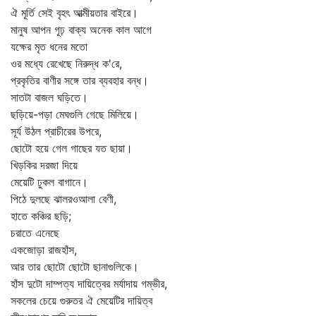
ঐ মূর্তি সেই বৃহৎ আত্মীয়তার বাইরে।
মানুষ আপন গূঢ় বাক্য অনেক কাল আগে
যক্ষের মৃত ধনের মতো
ওর মধ্যে রেখেছে নিরুদ্ধ ক'রে,
প্রকৃতির বাণীর সঙ্গে তার ব্যবহার বন্ধ।
সাতটা বাজল ঘড়িতে।
ছড়িয়ে-পড়া মেঘগুলি গেছে মিলিয়ে।
সূর্য উঠল প্রাচীরের উপরে,
ছোটো হয়ে গেল গাছের যত ছায়া।
খিড়কির দরজা দিয়ে
মেয়েটি ঢুকল বাগানে।
পিঠে দুলছে ঝালরওআলা বেণী,
হাতে কঞ্চির ছড়ি;
চরাতে এনেছে
একজোড়া রাজহাঁস,
আর তার ছোটো ছোটো ছানাগুলিকে।
হাঁস দুটো দাম্পত্য দায়িত্বের মর্যাদায় গম্ভীর,
সকলের চেয়ে গুরুতর ঐ মেয়েটির দায়িত্ব