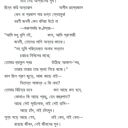
নাহি দেয় আশ্বাসের সুখ।
ছিন্ন করি অন্তরাল অসীম রহস্যজাল
কেন না প্রকাশ পায় গুপ্ত স্নেহমুখ!
ধরণী জননী কেন বলিয়া উঠে না
--করুণমর্মর কণ্ঠস্বর--
"আমি শুধু ধূলি নই, বৎস, আমি প্রাণময়ী
জননী, তোদের লাগি অন্তর কাতর।
"নহ তুমি পরিত্যক্ত অনাথ সন্তান
চরাচর নিখিলের মাঝে;
তোমার ব্যাকুল স্বর উঠিছে আকাশ-'পর,
তারায় তারায় তার ব্যথা গিয়ে বাজে।"
কাল ছিল প্রাণ জুড়ে, আজ কাছে নাই--
নিতান্ত সামান্য এ কি নাথ?
তোমার বিচিত্র ভবে কত আছে কত হবে,
কোথাও কি আছে প্রভু, হেন বজ্রপাত?
আছে সেই সূর্যালোক, নাই সেই হাসি--
আছে চাঁদ, নাই চাঁদমুখ।
শূন্য পড়ে আছে গেহ, নাই কেহ, নাই কেহ--
রয়েছে জীবন, নেই জীবনের সুখ।