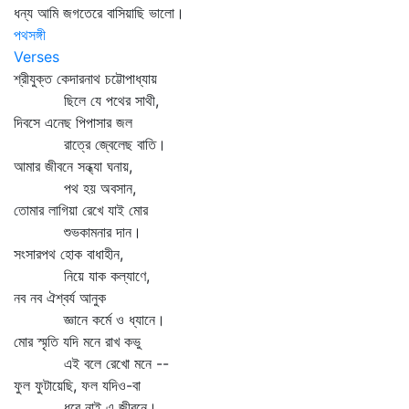
ধন্য আমি জগতেরে বাসিয়াছি ভালো।
পথসঙ্গী
Verses
শ্রীযুক্ত কেদারনাথ চট্টোপাধ্যায়
ছিলে যে পথের সাথী,
দিবসে এনেছ পিপাসার জল
রাত্রে জ্বেলেছ বাতি।
আমার জীবনে সন্ধ্যা ঘনায়,
পথ হয় অবসান,
তোমার লাগিয়া রেখে যাই মোর
শুভকামনার দান।
সংসারপথ হোক বাধাহীন,
নিয়ে যাক কল্যাণে,
নব নব ঐশ্বর্য আনুক
জ্ঞানে কর্মে ও ধ্যানে।
মোর স্মৃতি যদি মনে রাখ কভু
এই বলে রেখো মনে --
ফুল ফুটায়েছি, ফল যদিও-বা
ধরে নাই এ জীবনে।