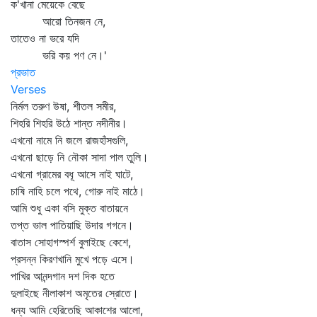
ক'খানা মেয়েকে বেছে
আরো তিনজন নে,
তাতেও না ভরে যদি
ভরি কয় পণ নে।'
প্রভাত
Verses
নির্মল তরুণ উষা, শীতল সমীর,
শিহরি শিহরি উঠে শান্ত নদীনীর।
এখনো নামে নি জলে রাজহাঁসগুলি,
এখনো ছাড়ে নি নৌকা সাদা পাল তুলি।
এখনো গ্রামের বধূ আসে নাই ঘাটে,
চাষি নাহি চলে পথে, গোরু নাই মাঠে।
আমি শুধু একা বসি মুক্ত বাতায়নে
তপ্ত ভাল পাতিয়াছি উদার গগনে।
বাতাস সোহাগস্পর্শ বুলাইছে কেশে,
প্রসন্ন কিরণখানি মুখে পড়ে এসে।
পাখির আনন্দগান দশ দিক হতে
দুলাইছে নীলাকাশ অমৃতের স্রোতে।
ধন্য আমি হেরিতেছি আকাশের আলো,