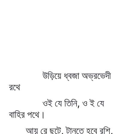
উড়িয়ে ধ্বজা অভ্রভেদী
রথে
ওই যে তিনি, ও ই যে
বাহির পথে।
আয় রে ছুটে, টানতে হবে রশি,