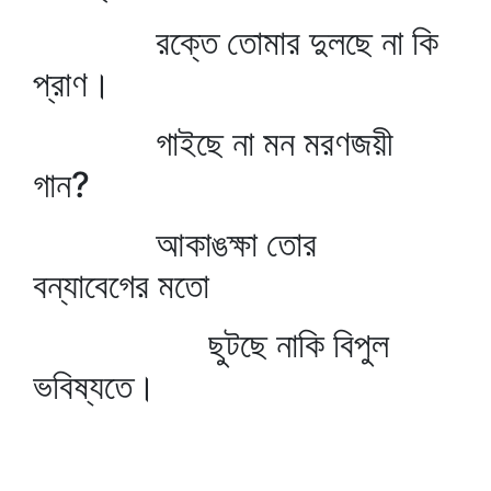
রক্তে তোমার দুলছে না কি
প্রাণ।
গাইছে না মন মরণজয়ী
গান?
আকাঙক্ষা তোর
বন্যাবেগের মতো
ছুটছে নাকি বিপুল
ভবিষ্যতে।