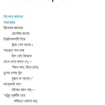
ঝিনেদার জ্ঞাদনার
Verses
ঝিনেদার জ্ঞানদার
ছেলেটার জন্যে
ত্রিচিনাপল্লী গিয়ে
খুঁজে পেল কন্যে।
শহরেতে সব-সেরা
ছিল যেই বিবেচক
দেখে দেখে বললে সে,--
'কিবে নাক, কিবে চোখ;
চুলের ডগার খুঁত
বুঝবে না অন্যে।'
কন্যেকর্তা শুনে
ঘটকের কানে কয়,--
'ওটুকু ত্রুটির তরে
করিস্‌নে কোনো ভয়;