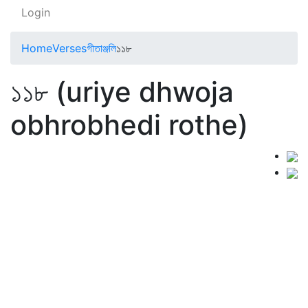
Login
Home
Verses
গীতাঞ্জলি
১১৮
১১৮ (uriye dhwoja
obhrobhedi rothe)