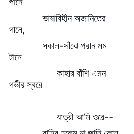
পানে
ভাষাবিহীন অজানিতের
গানে,
সকাল-সাঁঝে পরান মম
টানে
কাহার বাঁশি এমন
গভীর স্বরে।
যাত্রী আমি ওরে--
বাহির হলেম না জানি কোন্‌