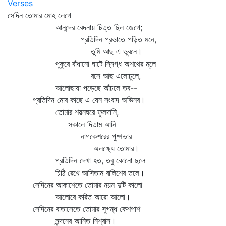
Verses
সেদিন তোমার মোহ লেগে
আনন্দের বেদনায় চিত্ত ছিল জেগে;
প্রতিদিন প্রভাতে পড়িত মনে,
তুমি আছ এ ভুবনে।
পুকুরে বাঁধানো ঘাটে স্নিগ্ধ অশথের মূলে
বসে আছ এলোচুলে,
আলোছায়া পড়েছে আঁচলে তব--
প্রতিদিন মোর কাছে এ যেন সংবাদ অভিনব।
তোমার শয়নঘরে ফুলদানি,
সকালে দিতাম আনি
নাগকেশরের পুষ্পভার
অলক্ষ্যে তোমার।
প্রতিদিন দেখা হত, তবু কোনো ছলে
চিঠি রেখে আসিতাম বালিশের তলে।
সেদিনের আকাশেতে তোমার নয়ন দুটি কালো
আলোরে করিত আরো আলো।
সেদিনের বাতাসেতে তোমার সুগন্ধ কেশপাশ
নন্দনের আনিত নিশ্বাস।