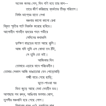
অনেক বৎসর গেল, দিন গণি নহে তার মাপ--
তারে জীর্ণ করিয়াছে ব্যর্থতার তীব্র পরিতাপ।
নির্মম ভাগ্যের হাতে লেখা
বঞ্চনার কালো কালো রেখা
বিকৃত স্মৃতির পটে নিরর্থক করেছে ছবিরে।
আলোহীন গানহীন হৃদয়ের গহন গভীরে
সেদিনের কথাগুলি
দুর্লক্ষণ বাদুড়ের মতো আছে ঝুলি।
আজ যদি তুমি এস কোথা তব ঠাঁই,
সে তুমি তো নাই।
আজিকার দিন
তোমারে এড়ায়ে যাবে পরিচয়হীন।
তোমার সেকাল আজি ভাঙাচোরা যেন পোড়োবাড়ি
লক্ষ্মী যারে গেছে ছাড়ি;
ভূতে-পাওয়া ঘর
ভিত জুড়ে আছে যেথা দেহহীন ডর।
আগাছায় পথ রুদ্ধ, আঙিনায় মনসার ঝোপ,
তুলসীর মঞ্চখানি হয়ে গেছে লোপ।
বিনাশের গন্ধ ওঠে, দুর্গ্রহের শাপ,