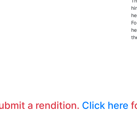
Th
hi
he
Fo
he
th
submit a rendition.
Click here
f