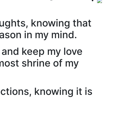
houghts, knowing that
reason in my mind.
rt and keep my love
nmost shrine of my
ctions, knowing it is