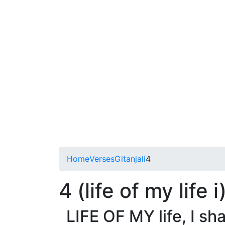
Home
Verses
Gitanjali
4
4 (life of my life i
LIFE OF MY life, I sh