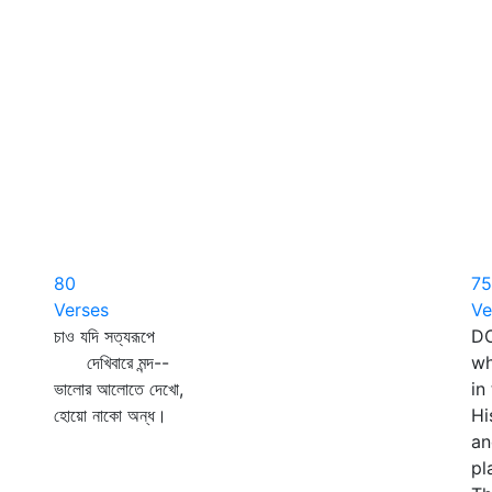
80
75
Verses
Ve
চাও যদি সত্যরূপে
DO
দেখিবারে মন্দ--
wh
ভালোর আলোতে দেখো,
in
হোয়ো নাকো অন্ধ।
Hi
an
pl