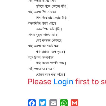
সেই কলমে সাঁঝের মেঘে
লুকিয়ে বাজে ভোরের বাঁশি।
সেই কলমে শিশু দোয়েল
শিস দিয়ে তার বেড়ায় উড়ি।
পারুলদিদির বাসায় দোলে
কনকচাঁপার কচি কুঁড়ি।
খেলার পুতুল আজও আছে
সেই কলমের খেলাঘরে,
সেই কলমে পথ কেটে দেয়
পথ-হারানো তেপান্তরে।
নতুন চিকন অশথপাতা
সেই কলমে আপনি নাচে।
সেই কলমে মোর বয়সে
তোমার বয়স বাঁধা আছে।
Please
Login
first to 