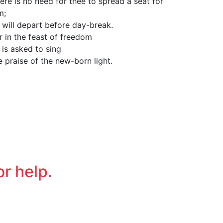
ere is no need for thee to spread a seat for
m;
 will depart before day-break.
r in the feast of freedom
 is asked to sing
e praise of the new-born light.
or help.