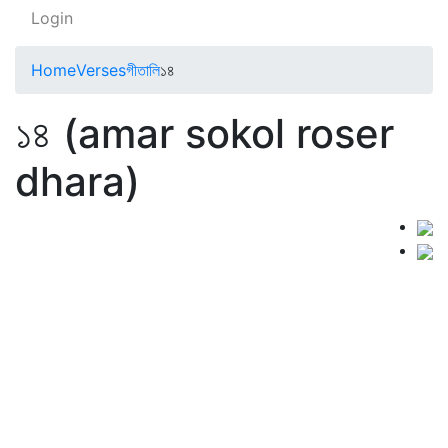
Login
Home
Verses
গীতালি
১৪
১৪ (amar sokol roser
dhara)