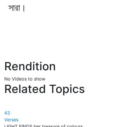
সারা।
Rendition
No Videos to show
Related Topics
43
Verses
LIGHT FINDS her treasure of colours