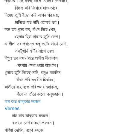
প্রভাত চাহে স্বচ্ছ জলে নিজেরে দেখিবারে,
বিফল করি ফিরায়ে দাও তারে।
নিয়েছ তুমি ইচ্ছা করি আপন পরাজয়,
মানিতে হার নাহি তোমার ভয়।
বরন তব ধূসর কর, বাঁধন নিয়ে খেল,
হেলায় হিয়া হারায়ে তুমি ফেল।
এ লীলা তব প্রান্তে শুধু তটের সাথে মেশা,
একটুখানি মাটির লাগে নেশা।
বিপুল তব বক্ষ-'পরে অসীম নীলাকাশ,
কোথায় সেথা ধরার বাহুপাশ।
ধুলারে তুমি নিয়েছ মানি, তবুও অমলিন,
বাঁধন পরি স্বাধীন চিরদিন।
কালীরে রহে বক্ষে ধরি শুভ্র মহাকাল,
বাঁধে না তাঁরে কালো কলুষজাল।
নাম তার ডাক্তার ময়জন
Verses
নাম তার ডাক্তার ময়জন।
বাতাসে মেশায় কড়া পয়জন।
গণিয়া দেখিল, বড়ো বহরের