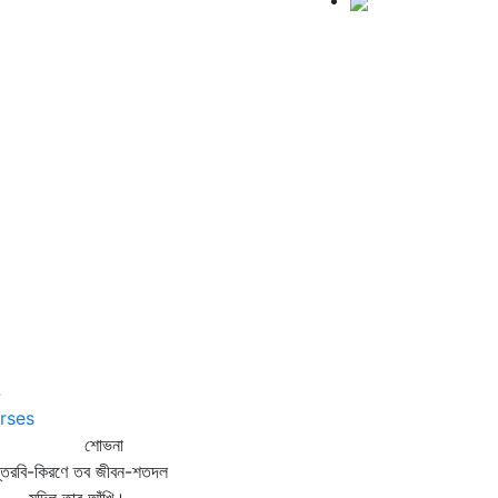
4
rses
শোভনা
্তরবি-কিরণে তব জীবন-শতদল