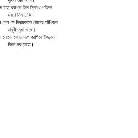
দিল তার আঁখি।
ে যাহা ব্যাপ্ত ছিল স্নিগ্ধ পরিমল
ণে নিল ঢাকি।
ে গেল সে বিদায়কালে মোদের আঁখিজল
ধুরী-সুধা সাথে।
ন লোকে শোভনারূপ জাগিবে উজ্জ্বল
মল নবপ্রাতে।