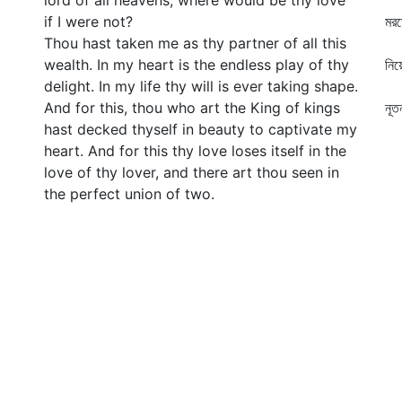
lord of all heavens, where would be thy love
মু
if I were not?
মরম
Thou hast taken me as thy partner of all this
মর
wealth. In my heart is the endless play of thy
নিয়
delight. In my life thy will is ever taking shape.
মা
And for this, thou who art the King of kings
নূত
hast decked thyself in beauty to captivate my
বি
heart. And for this thy love loses itself in the
love of thy lover, and there art thou seen in
the perfect union of two.