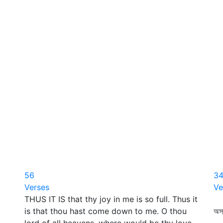
56
3
Verses
Ve
THUS IT IS that thy joy in me is so full. Thus it
is that thou hast come down to me. O thou
অস