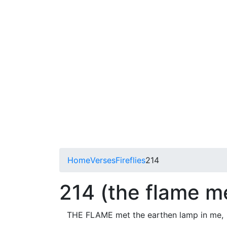
Home
Verses
Fireflies
214
214 (the flame m
THE FLAME met the earthen lamp in me,