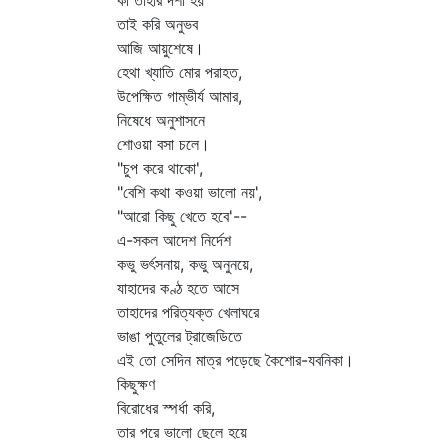
কী তাহার দশা হয়
তাই করি অনুভব
আজি আয়ুশেষে।
হেথা খ্যাতি মোর পরাহত,
উপেক্ষিত গাম্ভীর্য আমার,
নিষেধে অনুশাসনে
শোওয়া বসা চলে।
"চুপ করে থাকো',
"বেশি কথা কওয়া ভালো নয়',
"আরো কিছু খেতে হবে'--
এ-সকল আদেশ নির্দেশ
কভু ভর্ৎসনায়, কভু অনুনয়ে,
যাহাদের কণ্ঠ হতে আসে
তাহাদের পরিত্যক্ত খেলাঘরে
ভাঙা পুতুলের ট্রাজেডিতে
এই তো সেদিন মাত্র পড়েছে কৈশোর-যবনিকা।
কিছুক্ষণ
বিরোধের স্পর্ধা করি,
তার পরে ভালো ছেলে হয়ে