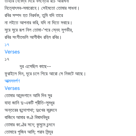
তাহারি নৈবেদ্য দিয়ে বসন্তের রচে আরাধনা
নিত্যোৎসব-সমারোহে। সেইমতো তোমার সাধনা।
রবির সম্পদ হত নিরর্থক, তুমি যদি তারে
না লইতে আপনার করি, যদি না দিতে সবারে।
সুরে সুরে রূপ নিল তোমা-'পরে স্নেহ সুগভীর,
রবির সংগীতগুলি আশীর্বাদ রহিল রবির।
১৭
Verses
১৭
দূর এসেছিল কাছে--
ফুরাইলে দিন, দূরে চলে গিয়ে আরো সে নিকটে আছে।
আত্মসমর্পণ
Verses
তোমার আনন্দগানে আমি দিব সুর
যাহা জানি দু-একটি প্রীতি-সুমধুর
অন্তরের ছন্দোগাথা; দুঃখের ক্রন্দনে
বাজিবে আমার কণ্ঠ বিষাদবিধুর
তোমার কণ্ঠের সনে; কুসুমে চন্দনে
তোমারে পূজিব আমি; পরাব সিন্দূর