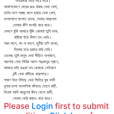
অধীরধারা নদীর পারে পারে।
আকাশকোণে মেঘের রঙে মায়ার যেথা মেলা,
তটের তলে স্বচ্ছ জলে ছায়ার যেথা খেলা,
অশথশাখে কপোত ডাকে, সেথায় সারাবেলা
তোমার বাঁশি শুনেছি বারে বারে।
কেমনে বুঝি আমারে খুঁজি কোথায় তুমি ডাক,
বাজিয়া উঠে ভীষণ তব ভেরি।
শরম লাগে, মন না জাগে, ছুটিয়া চলি নাকো,
দ্বিধার ভরে দুয়ারে করি দেরি।
ডেকেছ তুমি মানুষ যেথা পীড়িত অপমানে,
আলোক যেথা নিবিয়া আসে শঙ্কাতুর প্রাণে,
আমারে চাহি ডঙ্কা তব বেজেছে সেইখানে
বন্দী যেথা কাঁদিছে কারাগারে।
পাষাণ ভিত টলিছে যেথা ক্ষিতির বুক ফাটি
ধুলায়-চাপা অনলশিখা কাঁপায়ে তোলে মাটি,
নিমেষ আসি বহুযুগের বাঁধন ফেলে কাটি,
সেথায় ভেরি বাজাও বারে বারে।
Please
Login
first to submit