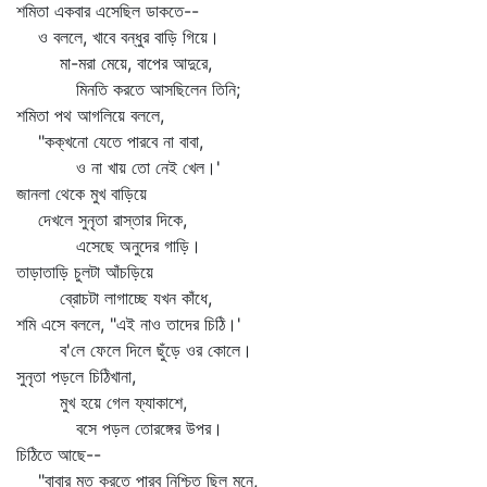
শমিতা একবার এসেছিল ডাকতে--
ও বললে, খাবে বন্ধুর বাড়ি গিয়ে।
মা-মরা মেয়ে, বাপের আদুরে,
মিনতি করতে আসছিলেন তিনি;
শমিতা পথ আগলিয়ে বললে,
"কক্‌খনো যেতে পারবে না বাবা,
ও না খায় তো নেই খেল।'
জানলা থেকে মুখ বাড়িয়ে
দেখলে সুনৃতা রাস্তার দিকে,
এসেছে অনুদের গাড়ি।
তাড়াতাড়ি চুলটা আঁচড়িয়ে
ব্রোচটা লাগাচ্ছে যখন কাঁধে,
শমি এসে বললে, "এই নাও তাদের চিঠি।'
ব'লে ফেলে দিলে ছুঁড়ে ওর কোলে।
সুনৃতা পড়লে চিঠিখানা,
মুখ হয়ে গেল ফ্যাকাশে,
বসে পড়ল তোরঙ্গের উপর।
চিঠিতে আছে--
"বাবার মত করতে পারব নিশ্চিত ছিল মনে,