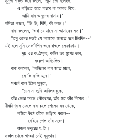
সুনৃতা শক্ত করে বললে, "তুমি তো বলেইছ
এ বাড়িতে হতে পারবে না আমার বিয়ে,
আমি যাব অনুদের বাসায়।'
শমিতা বললে, "ছি ছি, দিদি, কী বলছ।'
বাবা বললেন, "ওরা যে মানে না আমাদের মত।'
"তবু ওদের মতই যে আমাকে মানতে হবে চিরদিন--'
এই বলে সুনি সেফটিপিন ভরে রাখলে লেফাফায়।
দৃঢ় ওর কণ্ঠস্বর, কঠিন ওর মুখের ভাব,
সংকল্প অবিচলিত।
বাবা বললেন, "অনিলের বাপ জাত মানে,
সে কি রাজি হবে।'
সগর্বে বলে উঠল সুনৃতা,
"চেন না তুমি অনিলবাবুকে,
তাঁর জোর আছে পৌরুষের, তাঁর মত তাঁর নিজের।'
দীর্ঘনিশ্বাস ফেলে বাবা চলে গেলেন ঘর থেকে,
শমিতা উঠে তাঁকে জড়িয়ে ধরলে--
বেরিয়ে গেল তাঁর সঙ্গে।
বাজল দুপুরের ঘণ্টা।
সকাল থেকে খাওয়া নেই সুনৃতার।