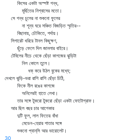
কিসের একটা অস্পষ্ট গন্ধ,
মূর্ছিতের নিশ্বাসের মতো।
সে গন্ধ চুলের না শুকনো ফুলের
না শূন্য ঘরে সঞ্চিত বিজড়িত স্মৃতির--
বিছানায়, চৌকিতে, পর্দায়।
সিগারেট ধরিয়ে টানল কিছুক্ষণ,
ছুঁড়ে ফেলে দিল জানলার বাইরে।
টেবিলের নীচে থেকে ছেঁড়া কাগজের ঝুড়িটা
নিল কোলে তুলে।
ধক্‌ করে উঠল বুকের মধ্যে;
দেখলে ঝুড়ি-ভরা রাশি রাশি ছেঁড়া চিঠি,
ফিকে নীল রঙের কাগজে
অনিলেরই হাতে লেখা।
তার সঙ্গে টুকরো টুকরো ছেঁড়া একটা ফোটোগ্রাফ।
আর ছিল বছর চার আগেকার
দুটি ফুল, লাল ফিতেয় বাঁধা
মেডেন-হেয়ার পাতার সঙ্গে
শুকনো প্যান্‌সি আর ভায়োলেট।
30