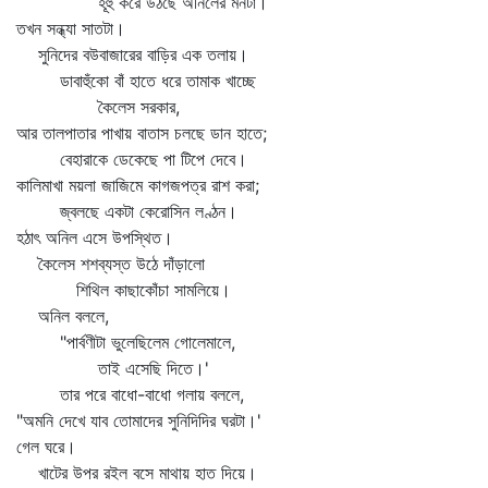
হূহু করে উঠছে অনিলের মনটা।
তখন সন্ধ্যা সাতটা।
সুনিদের বউবাজারের বাড়ির এক তলায়।
ডাবাহুঁকো বাঁ হাতে ধরে তামাক খাচ্ছে
কৈলেস সরকার,
আর তালপাতার পাখায় বাতাস চলছে ডান হাতে;
বেহারাকে ডেকেছে পা টিপে দেবে।
কালিমাখা ময়লা জাজিমে কাগজপত্র রাশ করা;
জ্বলছে একটা কেরোসিন লণ্ঠন।
হঠাৎ অনিল এসে উপস্থিত।
কৈলেস শশব্যস্ত উঠে দাঁড়ালো
শিথিল কাছাকোঁচা সামলিয়ে।
অনিল বললে,
"পার্বণীটা ভুলেছিলেম গোলেমালে,
তাই এসেছি দিতে।'
তার পরে বাধো-বাধো গলায় বললে,
"অমনি দেখে যাব তোমাদের সুনিদিদির ঘরটা।'
গেল ঘরে।
খাটের উপর রইল বসে মাথায় হাত দিয়ে।