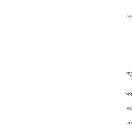
সর
মা
গোয়
গু
উ
চল
গা
শি
ও 
গু
বাল
গল
সেখ
শাখ
গল
পশু
আক
রোগ
শি