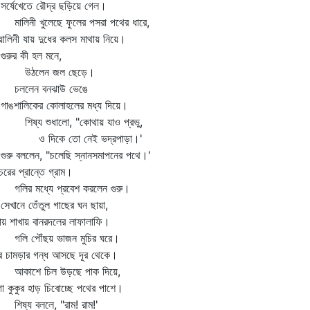
্ষেখেতে রৌদ্র ছড়িয়ে গেল।
লিনী খুলেছে ফুলের পসরা পথের ধারে,
ালিনী যায় দুধের কলস মাথায় নিয়ে।
রুর কী হল মনে,
ঠলেন জল ছেড়ে।
লেন বনঝাউ ভেঙে
ঙশালিকের কোলাহলের মধ্য দিয়ে।
ষ্য শুধালো, "কোথায় যাও প্রভু,
দিকে তো নেই ভদ্রপাড়া।'
রু বললেন, "চলেছি স্নানসমাপনের পথে।'
ুচরের প্রান্তে গ্রাম।
ির মধ্যে প্রবেশ করলেন গুরু।
ানে তেঁতুল গাছের ঘন ছায়া,
ায় শাখায় বানরদলের লাফালাফি।
ি পৌঁছয় ভাজন মুচির ঘরে।
র চামড়ার গন্ধ আসছে দূর থেকে।
াশে চিল উড়ছে পাক দিয়ে,
া কুকুর হাড় চিবোচ্ছে পথের পাশে।
ষ্য বললে, "রাম! রাম!'