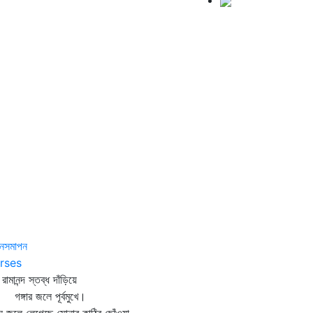
ানসমাপন
rses
 রামানন্দ স্তব্ধ দাঁড়িয়ে
্গার জলে পূর্বমুখে।