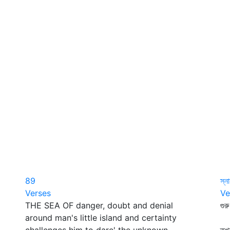
89
স্ন
Verses
Ve
THE SEA OF danger, doubt and denial
গুরু
around man's little island and certainty
গঙ