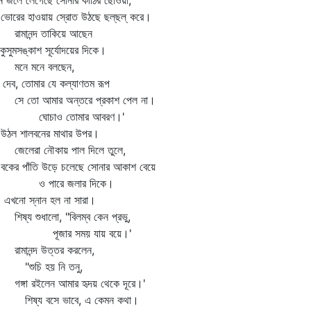
 জলে লেগেছে সোনার কাঠির ছোঁওয়া,
রের হাওয়ায় স্রোত উঠছে ছল্‌ছল্‌ করে।
মানন্দ তাকিয়ে আছেন
কুসুমসঙ্কাশ সূর্যোদয়ের দিকে।
ে মনে বলছেন,
 দেব, তোমার যে কল্যাণতম রূপ
 তো আমার অন্তরে প্রকাশ পেল না।
োচাও তোমার আবরণ।'
্য উঠল শালবনের মাথার উপর।
লেরা নৌকায় পাল দিলে তুলে,
ের পাঁতি উড়ে চলেছে সোনার আকাশ বেয়ে
 পারে জলার দিকে।
নো স্নান হল না সারা।
ষ্য শুধালো, "বিলম্ব কেন প্রভু,
ূজার সময় যায় বয়ে।'
মানন্দ উত্তর করলেন,
ুচি হয় নি তনু,
্গা রইলেন আমার হৃদয় থেকে দূরে।'
ষ্য বসে ভাবে, এ কেমন কথা।