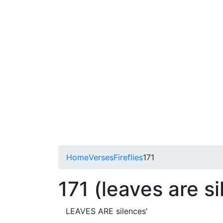
Home
Verses
Fireflies
171
171 (leaves are s
LEAVES ARE silences'