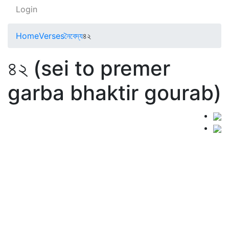
Login
Home
Verses
নৈবেদ্য
৪২
৪২ (sei to premer
garba bhaktir gourab)