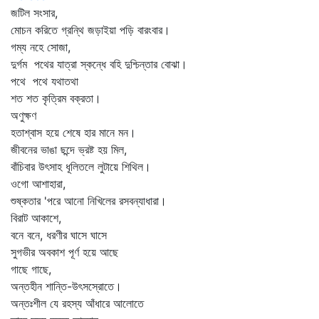
জটিল সংসার,
মোচন করিতে গ্রন্থি জড়াইয়া পড়ি বারংবার।
গম্য নহে সোজা,
দুর্গম পথের যাত্রা স্কন্ধে বহি দুশ্চিন্তার বোঝা।
পথে পথে যথাতথা
শত শত কৃত্রিম বক্রতা।
অণুক্ষণ
হতাশ্বাস হয়ে শেষে হার মানে মন।
জীবনের ভাঙা ছন্দে ভ্রষ্ট হয় মিল,
বাঁচিবার উৎসাহ ধূলিতলে লুটায়ে শিথিল।
ওগো আশাহারা,
শুষ্কতার 'পরে আনো নিখিলের রসবন্যাধারা।
বিরাট আকাশে,
বনে বনে, ধরণীর ঘাসে ঘাসে
সুগভীর অবকাশ পূর্ণ হয়ে আছে
গাছে গাছে,
অন্তহীন শান্তি-উৎসস্রোতে।
অন্তঃশীল যে রহস্য আঁধারে আলোতে