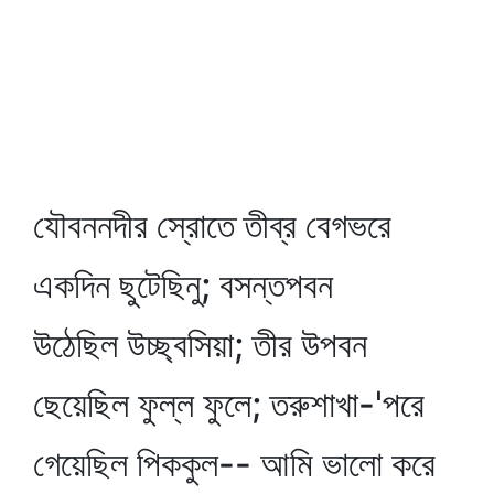
যৌবননদীর স্রোতে তীব্র বেগভরে
একদিন ছুটেছিনু; বসন্তপবন
উঠেছিল উচ্ছ্বসিয়া; তীর উপবন
ছেয়েছিল ফুল্ল ফুলে; তরুশাখা-'পরে
গেয়েছিল পিককুল-- আমি ভালো করে