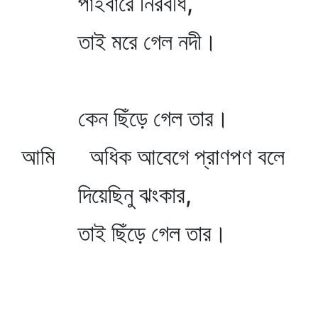
পাইবারে নিরবধি,
তাই মরে গেল নদী।
কেন ছিঁড়ে গেল তার।
আমি অধিক আবেগে প্রাণপণ বলে
দিয়েছিনু ঝংকার,
তাই ছিঁড়ে গেল তার।