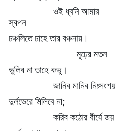
ওই ধ্বনি আমার
স্বপন
চঞ্চলিতে চাহে তার বঞ্চনায়।
মূঢ়ের মতন
ভুলিব না তাহে কভু।
জানিব মানিব নিঃসংশয়
দুর্লভেরে মিলিবে না;
করিব কঠোর বীর্যে জয়