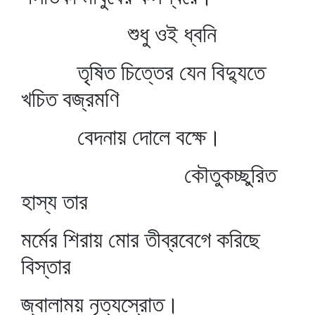
শুধু ওই ধ্বনি
তৃষিত চিত্তের যেন বিদ্যুতে
খচিত বজ্রমণি
বেদনায় দোলে বক্ষে।
কৌতুকচ্ছুরিত
হাস্য তার
মর্মের শিরায় মোর তীব্রবেগে করিছে
বিস্তার
জ্বালাময় নৃত্যস্রোত।