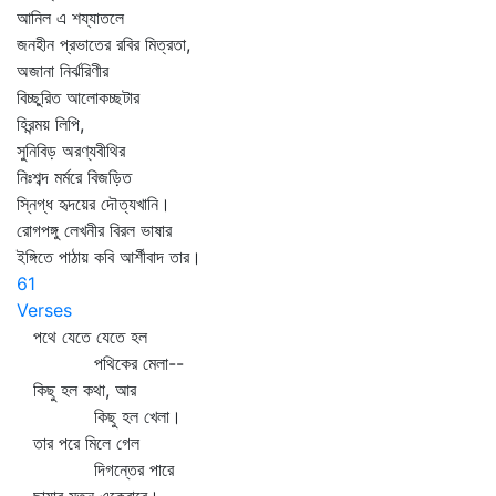
আনিল এ শয্যাতলে
জনহীন প্রভাতের রবির মিত্রতা,
অজানা নির্ঝরিণীর
বিচ্ছুরিত আলোকচ্ছটার
হিরন্ময় লিপি,
সুনিবিড় অরণ্যবীথির
নিঃশব্দ মর্মরে বিজড়িত
স্নিগ্ধ হৃদয়ের দৌত্যখানি।
রোগপঙ্গু লেখনীর বিরল ভাষার
ইঙ্গিতে পাঠায় কবি আর্শীবাদ তার।
61
Verses
পথে যেতে যেতে হল
পথিকের মেলা--
কিছু হল কথা, আর
কিছু হল খেলা।
তার পরে মিলে গেল
দিগন্তের পারে