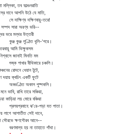
 মল্লিকা, তব ফাল্গুনরাতি
্র দানে আপনি উঠে যে মাতি,
 দাক্ষিণ্য দক্ষিণবায়ু-তরে!
 সম্পদ সারা অরণ্য ভরি--
ধের ভরে মন্থর উত্তরী
ঞ্জ কুঞ্জ লুণ্ঠিত ধূলি-'পরে।
তরবায়ু আমি ভিক্ষুকসম
নিশ্বাসে জানাই মিনতি মম
ষ্ক শাখার বীথিকারে চঞ্চলি।
ঞ্চনের রোদনে ধেয়ান টুটে,
ণ দয়ায় ক্বচিৎ একটি ফুটে
গুণ্ঠিত অকাল পুষ্পকলি।
মনে ভাবি, রাখি তারে সঞ্চিয়া,
ড়িয়া কাড়িয়া লয় মোরে বঞ্চিয়া
রলয়প্রবাহে ঝ'রে-পড়া যত পাতা।
্ময় লাগে আশাতীত সেই দানে,
ীণ সৌরভে ক্ষণগৌরব আনে--
ণমাল্য হয় না তাহাতে গাঁথা।