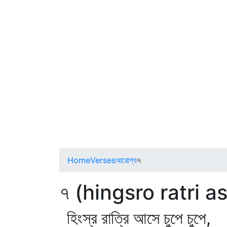
Home
Verses
আরোগ্য
৭
৭ (hingsro ratri 
হিংস্র রাত্রি আসে চুপে চুপে,