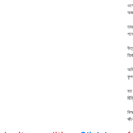
ওগো
অজস
সে
তার
গন্
কু
উত্
হিম
শু
অকি
কৃপ
অব
যত 
ছিঁ
প্
বিস
ক্ষ
বর