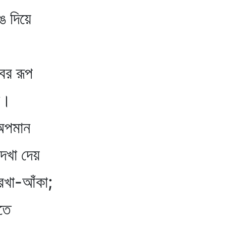
ে দিয়ে
ের রূপ
ন।
অপমান
েখা দেয়
রেখা-আঁকা;
তে