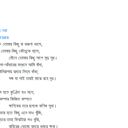
 দয়া
rses
ষে তোমার কিছু বা করুণা ভাসে,
ঠ তোমার কিছু কৌতুকে হাসে,
নে তোমার কিছু লাগে মৃদু সুর।
-আঁধারের বন্ধনে আমি বাঁধা,
নিরাশায় হৃদয়ে নিত্য ধাঁধা;
্গ যা পাই তারই মাঝে রহে দূর।
্মম হতে কুণ্ঠিত হও মনে;
কম্পার কিঞ্চিত কম্পনে
ষণিকের তরে ছলকে কণিক সুধা।
্ডার হতে কিছু এনে দাও খুঁজি,
তরে তাহা ফিরাইয়া লও বুঝি,
হিরের ভোজে হৃদয়ে গুমরে ক্ষুধা।