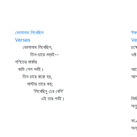
ভোলানাথ লিখেছিল
ঈষৎ
Verses
Ve
ভোলানাথ লিখেছিল,
চক্
তিন-চারে নব্বই--
ওষ্
গণিতের মার্কায়
মৌ
কাটা গেল সর্বই।
আলো
তিন চারে বারো হয়,
আশা
মাস্টার তারে কয়;
সঙ
'লিখেছিনু ঢের বেশি'
এই তার গর্বই।
নির
অনু
ক্
ভাণ
অন্
বা